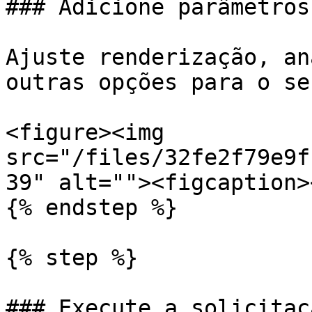
### Adicione parâmetros
Ajuste renderização, an
outras opções para o se
<figure><img 
src="/files/32fe2f79e9f
39" alt=""><figcaption>
{% endstep %}

{% step %}

### Execute a solicitaçã