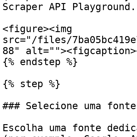
Scraper API Playground.

<figure><img 
src="/files/7ba05bc419e
88" alt=""><figcaption>
{% endstep %}

{% step %}

### Selecione uma fonte

Escolha uma fonte dedic