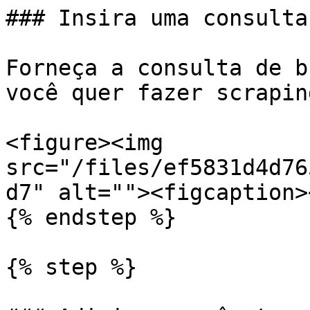
### Insira uma consulta
Forneça a consulta de b
você quer fazer scraping
<figure><img 
src="/files/ef5831d4d76
d7" alt=""><figcaption>
{% endstep %}

{% step %}
