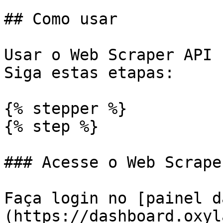
## Como usar

Usar o Web Scraper API 
Siga estas etapas:

{% stepper %}

{% step %}

### Acesse o Web Scrape
Faça login no [painel d
(https://dashboard.oxyl