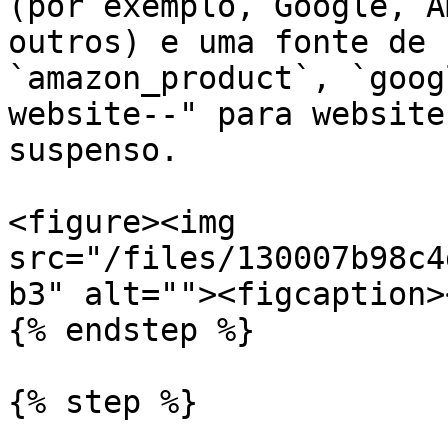
(por exemplo, Google, A
outros) e uma fonte de 
`amazon_product`, `goog
website--" para website
suspenso.

<figure><img 
src="/files/130007b98c4
b3" alt=""><figcaption>
{% endstep %}

{% step %}
