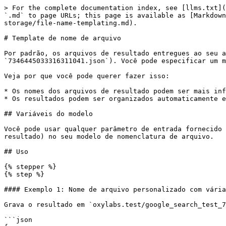
> For the complete documentation index, see [llms.txt](
`.md` to page URLs; this page is available as [Markdown
storage/file-name-templating.md).

# Template de nome de arquivo

Por padrão, os arquivos de resultado entregues ao seu a
`7346445033316311041.json`). Você pode especificar um m
Veja por que você pode querer fazer isso:

* Os nomes dos arquivos de resultado podem ser mais inf
* Os resultados podem ser organizados automaticamente e
## Variáveis do modelo

Você pode usar qualquer parâmetro de entrada fornecido 
resultado) no seu modelo de nomenclatura de arquivo.

## Uso

{% stepper %}

{% step %}

#### Exemplo 1: Nome de arquivo personalizado com vária
Grava o resultado em `oxylabs.test/google_search_test_7
```json
