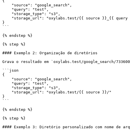
{

    "source": "google_search",

    "query": "test",

    "storage_type": "s3",

    "storage_url": "oxylabs.test/{{ source }}_{{ query }}_{{ job_id }}.{{ extension }}"

}

```

{% endstep %}

{% step %}

#### Exemplo 2: Organização de diretórios

Grava o resultado em `oxylabs.test/google_search/733600
```json

{

    "source": "google_search",

    "query": "test",

    "storage_type": "s3",

    "storage_url": "oxylabs.test/{{ source }}/"

}

```

{% endstep %}

{% step %}

#### Exemplo 3: Diretório personalizado com nome de arq