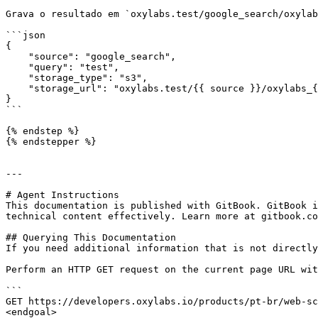
Grava o resultado em `oxylabs.test/google_search/oxylab
```json

{

    "source": "google_search",

    "query": "test",

    "storage_type": "s3",

    "storage_url": "oxylabs.test/{{ source }}/oxylabs_{{ query }}_{{ job_id }}.{{ extension }}"

}

```

{% endstep %}

{% endstepper %}

---

# Agent Instructions

This documentation is published with GitBook. GitBook i
technical content effectively. Learn more at gitbook.co
## Querying This Documentation

If you need additional information that is not directly
Perform an HTTP GET request on the current page URL wit
```

GET https://developers.oxylabs.io/products/pt-br/web-sc
<endgoal>
