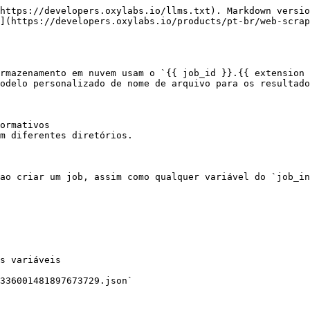
https://developers.oxylabs.io/llms.txt). Markdown versio
](https://developers.oxylabs.io/products/pt-br/web-scra
rmazenamento em nuvem usam o `{{ job_id }}.{{ extension 
odelo personalizado de nome de arquivo para os resultado
ormativos

m diferentes diretórios.

ao criar um job, assim como qualquer variável do `job_in
s variáveis

336001481897673729.json`
