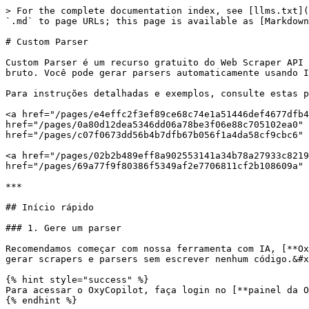
> For the complete documentation index, see [llms.txt](https://developers.oxylabs.io/llms.txt). Markdown versions of documentation pages are available by appending `.md` to page URLs; this page is available as [Markdown](https://developers.oxylabs.io/products/pt-br/web-scraper-api/features/custom-parser.md).

# Custom Parser

Custom Parser é um recurso gratuito do Web Scraper API que permite que você **crie lógica de parsing e processamento de dados** que é executada em um resultado HTML bruto. Você pode gerar parsers automaticamente usando IA ou escrevê-los manualmente para cenários avançados.

Para instruções detalhadas e exemplos, consulte estas páginas:

<a href="/pages/e4effc2f3ef89ce68c74e1a51446def4677dfb4a" class="button secondary" data-icon="flag-checkered">Como começar</a>  <a href="/pages/0a80d12dea5346dd06a78be3f06e88c705102ea0" class="button secondary" data-icon="brain-circuit">Gerando parsers via API</a>  <a href="/pages/c07f0673dd56b4b7dfb67b056f1a4da58cf9cbc6" class="button secondary" data-icon="layer-group">Predefinições de Parser</a>

<a href="/pages/02b2b489eff8a902553141a34b78a27933c82196" class="button secondary" data-icon="code">Escrevendo instruções manualmente</a>  <a href="/pages/69a77f9f80386f5349af2e7706811cf2b108609a" class="button secondary" data-icon="list-ul">Lista de funções de parsing</a>

***

## Início rápido

### 1. Gere um parser

Recomendamos começar com nossa ferramenta com IA, [**OxyCopilot**](/products/pt-br/web-scraper-api/web-scraper-api-playground/oxycopilot.md) ferramenta que permite gerar scrapers e parsers sem escrever nenhum código.&#x20;

{% hint style="success" %}
Para acessar o OxyCopilot, faça login no [**painel da Oxylabs**](https://dashboard.oxylabs.io/en/) e selecione **Scraper APIs Playground** no menu lateral.
{% endhint %}

Siga os passos mostrados no vídeo para **gerar um parser**:

{% embed url="<https://files.gitbook.com/v0/b/gitbook-x-prod.appspot.com/o/spaces%2FzrXw45naRpCZ0Ku9AjY1%2Fuploads%2FMv1sqaKQeb6ZUqst9Ehp%2Fgenerate_parser.mp4?alt=media&token=9e35fa02-842d-48da-bb52-4e2c7f9d186e>" %}

Aqui estão os mesmos passos mostrados no vídeo:

1. **Insira a(s) URL(s)** que você quer raspar e analisar
2. **Especifique quaisquer parâmetros** como renderização de JavaScript
3. **Escreva um prompt** que descreve o que você quer analisar
4. **Executar** OxyCopilot

Quando estiver satisfeito com o parser gerado, carregue as instruções.

### 2. Salve o parser como um preset

Você pode salvar facilmente seus parsers gerados pelo OxyCopilot para uso posterior. Veja os passos abaixo:

{% embed url="<https://files.gitbook.com/v0/b/gitbook-x-prod.appspot.com/o/spaces%2FzrXw45naRpCZ0Ku9AjY1%2Fuploads%2FrZw97isbhLa2Du9V5oKd%2Fsave_preset.mp4?alt=media&token=d7e9c4b5-755c-4175-9cb5-83c29ec37810>" %}

1. **Atribua o preset** a um usuário específico da API
2. Clique em **Salvar**
3. **Digite o nome do preset** e a descrição (opcional)

Depois de salvar o preset, você pode usá-lo com solicitações da API.

### 3. Use o parser com solicitações da API

Para usar seu preset com Web Scraper API, envie um payload com o parâmetro `parser_preset` definido como o nome do seu preset. Nos exemplos de código abaixo, estamos reutilizando o preset `example_parser` criado nas etapas anteriores.

{% tabs %}
{% tab title="cURL" %}

```shell
curl 'https://realtime.oxylabs.io/v1/queries' \