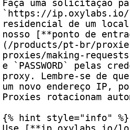
Faça uma solicitação par
`https://ip.oxylabs.io/
residencial de um local
nosso [**ponto de entra
(/products/pt-br/proxie
proxies/making-requests
e `PASSWORD` pelas cred
proxy. Lembre-se de que
um novo endereço IP, po
Proxies rotacionam auto
{% hint style="info" %}

Use [**ip.oxylabs.io/lo