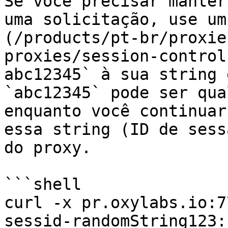
Se você precisar manter
uma solicitação, use um
(/products/pt-br/proxie
proxies/session-control
abc12345` à sua string 
`abc12345` pode ser qua
enquanto você continuar
essa string (ID de sess
do proxy.

```shell

curl -x pr.oxylabs.io:7
sessid-randomString123: