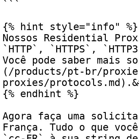
```

{% hint style="info" %}

Nossos Residential Prox
`HTTP`, `HTTPS`, `HTTP3
Você pode saber mais so
(/products/pt-br/proxie
proxies/protocols.md).&
{% endhint %}

Agora faça uma solicita
França. Tudo o que você
`cc-FR` à sua string de