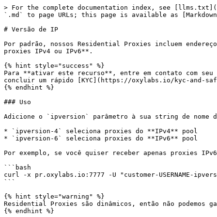
> For the complete documentation index, see [llms.txt](
`.md` to page URLs; this page is available as [Markdown
# Versão de IP

Por padrão, nossos Residential Proxies incluem endereço
proxies IPv4 ou IPv6**.

{% hint style="success" %}

Para **ativar este recurso**, entre em contato com seu 
concluir um rápido [KYC](https://oxylabs.io/kyc-and-saf
{% endhint %}

### Uso

Adicione o `ipversion` parâmetro à sua string de nome d
* `ipversion-4` seleciona proxies do **IPv4** pool

* `ipversion-6` seleciona proxies do **IPv6** pool

Por exemplo, se você quiser receber apenas proxies IPv6
```bash

curl -x pr.oxylabs.io:7777 -U "customer-USERNAME-ipvers
```

{% hint style="warning" %}

Residential Proxies são dinâmicos, então não podemos ga
{% endhint %}
