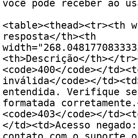
você pode receber ao us
<table><thead><tr><th w
resposta</th><th 
width="268.048177083333
<th>Descrição</th></tr>
<code>400</code></td><t
inválida</code></td><td
entendida. Verifique se
formatada corretamente.
<code>403</code></td><t
</td><td>Acesso negado:
contato com o suporte o