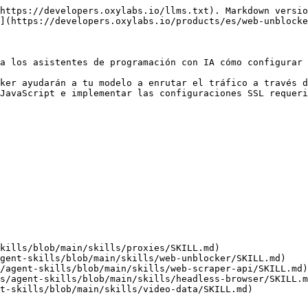
https://developers.oxylabs.io/llms.txt). Markdown versio
](https://developers.oxylabs.io/products/es/web-unblocke
a los asistentes de programación con IA cómo configurar 
ker ayudarán a tu modelo a enrutar el tráfico a través d
JavaScript e implementar las configuraciones SSL requeri
kills/blob/main/skills/proxies/SKILL.md)

gent-skills/blob/main/skills/web-unblocker/SKILL.md)

/agent-skills/blob/main/skills/web-scraper-api/SKILL.md)

s/agent-skills/blob/main/skills/headless-browser/SKILL.m
t-skills/blob/main/skills/video-data/SKILL.md)
