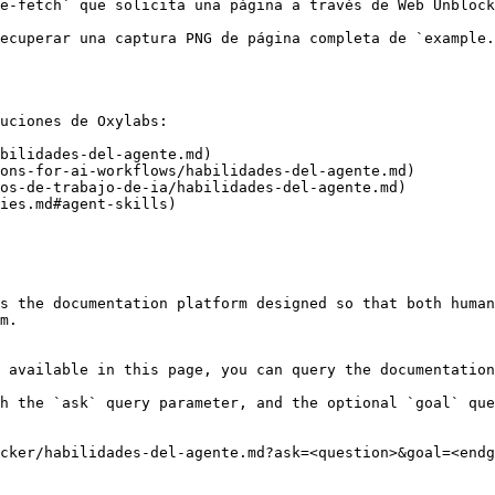
e-fetch` que solicita una página a través de Web Unblock
ecuperar una captura PNG de página completa de `example.
uciones de Oxylabs:

bilidades-del-agente.md)

ons-for-ai-workflows/habilidades-del-agente.md)

os-de-trabajo-de-ia/habilidades-del-agente.md)

ies.md#agent-skills)

s the documentation platform designed so that both human
m.

 available in this page, you can query the documentation
h the `ask` query parameter, and the optional `goal` que
cker/habilidades-del-agente.md?ask=<question>&goal=<endg