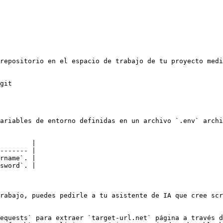
repositorio en el espacio de trabajo de tu proyecto medi
git

ariables de entorno definidas en un archivo `.env` archi
        |

------- |

rname`. |

sword`. |

rabajo, puedes pedirle a tu asistente de IA que cree scr
equests` para extraer `target-url.net` página a través d