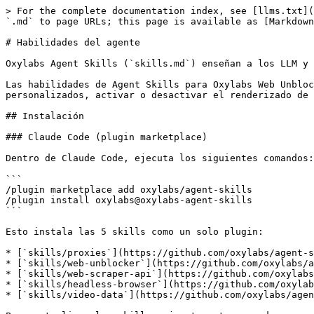
> For the complete documentation index, see [llms.txt](
`.md` to page URLs; this page is available as [Markdown
# Habilidades del agente

Oxylabs Agent Skills (`skills.md`) enseñan a los LLM y 
Las habilidades de Agent Skills para Oxylabs Web Unbloc
personalizados, activar o desactivar el renderizado de 
## Instalación

### Claude Code (plugin marketplace)

Dentro de Claude Code, ejecuta los siguientes comandos:

```

/plugin marketplace add oxylabs/agent-skills

/plugin install oxylabs@oxylabs-agent-skills

```

Esto instala las 5 skills como un solo plugin:

* [`skills/proxies`](https://github.com/oxylabs/agent-s
* [`skills/web-unblocker`](https://github.com/oxylabs/a
* [`skills/web-scraper-api`](https://github.com/oxylabs
* [`skills/headless-browser`](https://github.com/oxylab
* [`skills/video-data`](https://github.com/oxylabs/agen