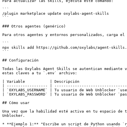
Para actualizar las skills, ejecuta este comando:

```

/plugin marketplace update oxylabs-agent-skills

```

### Otros agentes (genérico)

Para otros agentes y entornos personalizados, carga el 
```

npx skills add https://github.com/oxylabs/agent-skills.
```

## Configuración

Todas las Oxylabs Agent Skills se autentican mediante v
estas claves a tu `.env` archivo:

| Variable           | Descripción                     
| ------------------ | --------------------------------
| `OXYLABS_USERNAME` | Tu usuario de Web Unblocker `use
| `OXYLABS_PASSWORD` | Tu usuario de Web Unblocker `pas
## Cómo usar

Una vez que la habilidad esté activa en tu espacio de t
Unblocker.

* **Ejemplo 1:** "Escribe un script de Python usando `r