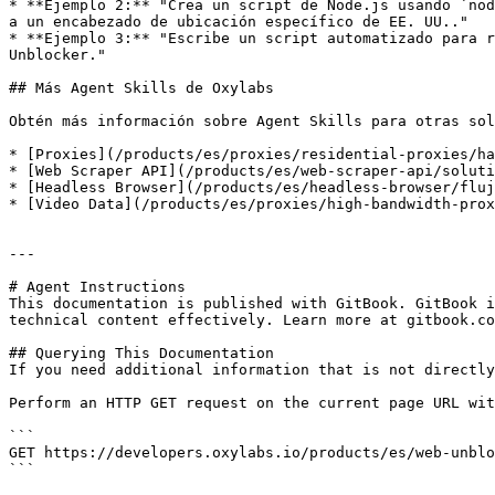
* **Ejemplo 2:** "Crea un script de Node.js usando `nod
a un encabezado de ubicación específico de EE. UU.."

* **Ejemplo 3:** "Escribe un script automatizado para r
Unblocker."

## Más Agent Skills de Oxylabs

Obtén más información sobre Agent Skills para otras sol
* [Proxies](/products/es/proxies/residential-proxies/ha
* [Web Scraper API](/products/es/web-scraper-api/soluti
* [Headless Browser](/products/es/headless-browser/fluj
* [Video Data](/products/es/proxies/high-bandwidth-prox
---

# Agent Instructions

This documentation is published with GitBook. GitBook i
technical content effectively. Learn more at gitbook.co
## Querying This Documentation

If you need additional information that is not directly
Perform an HTTP GET request on the current page URL wit
```

GET https://developers.oxylabs.io/products/es/web-unblo
```
