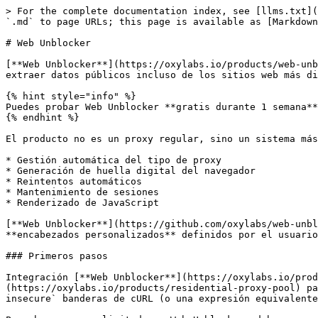
> For the complete documentation index, see [llms.txt](https://developers.oxylabs.io/llms.txt). Markdown versions of documentation pages are available by appending `.md` to page URLs; this page is available as [Markdown](https://developers.oxylabs.io/products/es/web-unblocker.md).

# Web Unblocker

[**Web Unblocker**](https://oxylabs.io/products/web-unblocker) es una **solución de proxy impulsada por IA** que gestiona el proceso de gestión de solicitudes para extraer datos públicos incluso de los sitios web más difíciles.&#x20;

{% hint style="info" %}
Puedes probar Web Unblocker **gratis durante 1 semana**. Regístrate en Oxylabs [**panel de control**](https://dashboard.oxylabs.io/en/registration) para empezar.
{% endhint %}

El producto no es un proxy regular, sino un sistema más avanzado que gestiona múltiples procesos de scraping, como:

* Gestión automática del tipo de proxy
* Generación de huella digital del navegador
* Reintentos automáticos
* Mantenimiento de sesiones
* Renderizado de JavaScript

[**Web Unblocker**](https://github.com/oxylabs/web-unblocker) garantiza una tasa de éxito mucho más alta en comparación con los Proxies regulares. También admite **encabezados personalizados** definidos por el usuario y **persistencia de IP** junto con **cookies reutilizables** y **Solicitudes POST**.

### Primeros pasos

Integración [**Web Unblocker**](https://oxylabs.io/products/web-unblocker) es fácil, especialmente si antes has usado Proxies regulares [**Proxies**](https://oxylabs.io/products/residential-proxy-pool) para web scraping. La única diferencia es que te pedimos que ignores el certificado SSL usando las `-k` o `--insecure` banderas de cURL (o una expresión equivalente en el lenguaje de tu elección).

Para hacer una solicitud con Web Unblocker, debes usar el `unblock.oxylabs.io:60000` Proxy Endpoint. Mira un ejemplo de cURL a continuación. Puedes encontrar muestras de código en otros lenguajes [**aquí**](/products/es/web-unblocker/making-requests.md) o ejemplos completos de código en nuestro [**GitHub**](https://github.com/oxylabs/product-integrations/tree/master/web-unblocker).

{% hint style="info" %}
Usa [**ip.oxylabs.io/location**](https://ip.oxylabs.io/location) para comprobar los parámetros de tus IPs – este dominio proporciona información de cuatro bases de datos de geolocalización: MaxMind, IP2Location, DB-IP e IPinfo.io. Los parámetros incluyen dirección IP, proveedor, país, ciudad, código postal, ASN, nombre de la organización, zona horaria y metadatos (cuando la base de datos los revela).
{% endhint %}

{% tabs %}
{% tab title="cURL" %}

```bash
curl -k -x https://unblock.oxylabs.io:60000 \\
-U 'USERNAME:PASSWORD' \\
'https://ip.oxylabs.io/location'
```

{% endtab %}

{% tab title="Python" %}

```python
import requests

# Usa aquí tus credenciales de Web Unblocker.
USERNAME, PASSWORD = 'YOUR_USERNAME', 'YOUR_PASSWORD'

# Define el diccionario del proxy.
proxies = {
  'http': f'http://{USERNAME}:{PASSWORD}@unblock.oxylabs.io:60000',
  'https': f'https://{USERNAME}:{PASSWORD}@unblock.oxylabs.io:60000',
}

response = requests.request(
    'GET',
    'https://ip.oxylabs.io/location',
    verify=False,  # Ignore the SSL certificate
    proxies=proxies,
)

# Imprime la página de resultados en stdout
print(response.text)

# Guarda el HTML devuelto en el archivo result.html
with open('result.html',