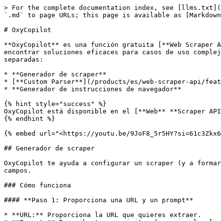
> For the complete documentation index, see [llms.txt](https://developers.oxylabs.io/llms.txt). Markdown versions of documentation pages are available by appending `.md` to page URLs; this page is available as [Markdown](https://developers.oxylabs.io/products/es/web-scraper-api/web-scraper-api-playground/oxycopilot.md).

# OxyCopilot

**OxyCopilot** es una función gratuita [**Web Scraper API** ](/products/es/web-scraper-api.md)que hace que la incorporación sea más fácil y ayuda a los usuarios a encontrar soluciones eficaces para casos de uso complejos, todo sin necesidad de conocimientos de programación. OxyCopilot actualmente incluye tres funciones separadas:

* **Generador de scraper**
* [**Custom Parser**](/products/es/web-scraper-api/features/custom-parser.md) **generador**
* **Generador de instrucciones de navegador**

{% hint style="success" %}
OxyCopilot está disponible en el [**Web** **Scraper API Playground**](https://dashboard.oxylabs.io/?route=/api-playground) en el panel de Oxylabs.
{% endhint %}

{% embed url="<https://youtu.be/9JoF8_5r5HY?si=61c3Zkx6FrH06PVa>" %}

## Generador de scraper

OxyCopilot te ayuda a configurar un scraper (y a formar el cuerpo de la solicitud) para Web Scraper API sin necesidad de entender la documentación ni la lógica de los campos.

### Cómo funciona

#### **Paso 1: Proporciona una URL y un prompt**

* **URL:** Proporciona la URL que quieres extraer.
* **Prompt:** Describe tus requisitos (por ejemplo, localización, renderizado con JS, etc.).

<figure><img src="/files/b5d8373c29aecd6719d218e70f82f23ceebdfc39" alt="" width="563"><figcaption></figcaption></figure>

**Paso 2: Análisis**

Tienes tres opciones para gestionar el análisis:

1. **Custom Parser**: Selecciona "Agregar instrucciones de análisis" para crear tu propia lógica de análisis usando el [**Custom Parser builder**](#custom-parser-builder).
2. **Parser dedicado**: Si la URL es de un sitio web para el que proporcionamos un parser dedicado y quieres usarlo, selecciona "Continuar con el parser dedicado".
3. **Sin análisis**: Elige continuar sin análisis si no necesitas datos estructurados.

{% hint style="warning" %}
Si la URL pertenece a un sitio web para el que tenemos un parser dedicado, pero no necesitas datos estructurados, selecciona "Continuar con el parser dedicado" y desactiva el parámetro parse en la configuración del playground. Evita usar el botón de salida, ya que no guardará los parámetros rellenados previamente.
{% endhint %}

<div><figure><img src="/files/3a35aa37e069bbc274945dea95306737ef4793ba" alt="" width="375"><figcaption><p>Si no tenemos un parser dedicado</p></figcaption></figure> <figure><img src="/files/11b95d107a5831ef8314053bdca9c5443951fefb" alt="" width="375"><figcaption><p>Si tenemos un parser dedicado</p></figcaption></figure></div>

#### **Paso 3: Revisa la solicitud**

Según tu prompt, OxyCopilot rellenará previamente los parámetros necesarios en el Web Scraper API Playground. Verás el código de solicitud específico y los parámetros para tu caso de uso, y podrás ajustar los parámetros si es necesario.

**Paso 4: Envía la solicitud y copia**

Si todo se ve bien, envía la solicitud para ver cómo se ve la salida y comprobar si funciona como esperas. Luego, copia el código de la solicitud para usarlo en tus tareas de extracción posteriores con Web Scraper API.

### Ejemplo

#### URL

