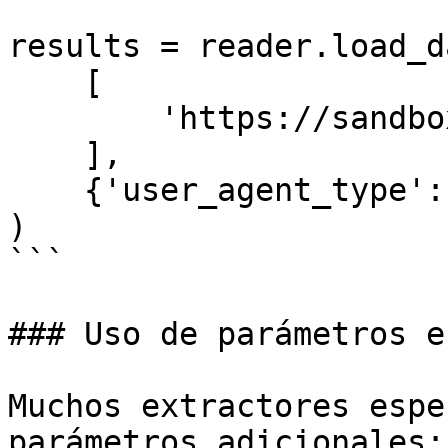
results = reader.load_da
    [

        'https://sandbox.oxylabs.io/products/1'

    ],

    {'user_agent_type': 'mobile'}

)

```

### Uso de parámetros e
Muchos extractores espe
parámetros adicionales:
