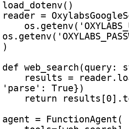
load_dotenv()

reader = OxylabsGoogleS
    os.getenv('OXYLABS_USERNAME'), 
os.getenv('OXYLABS_PASS
)

def web_search(query: s
    results = reader.load_data({'query': query, 
'parse': True})

    return results[0].text

agent = FunctionAgent(
