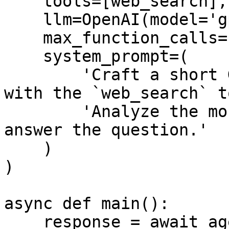
    tools=[web_search],

    llm=OpenAI(model='gpt-4o-mini'),

    max_function_calls=1,

    system_prompt=(

        'Craft a short Google search query to use 
with the `web_search` t
        'Analyze the most relevant results and 
answer the question.'

    )

)

async def main():

    response = await agent.run('How did DeepSeek 