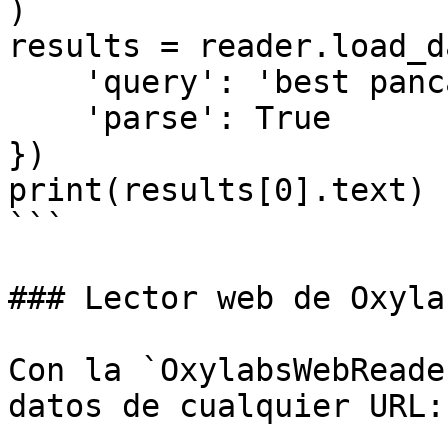
)

results = reader.load_d
    'query': 'best pancake recipe',

    'parse': True

})

print(results[0].text)

```

### Lector web de Oxylab
Con la `OxylabsWebReade
datos de cualquier URL:
