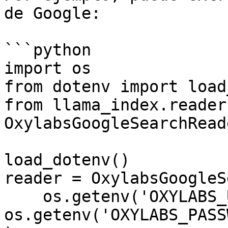
de Google:

```python

import os

from dotenv import load
from llama_index.reader
OxylabsGoogleSearchReade
load_dotenv()

reader = OxylabsGoogleS
    os.getenv('OXYLABS_USERNAME'), 
os.getenv('OXYLABS_PASS