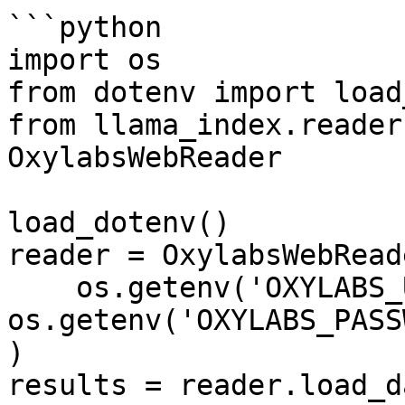
```python

import os

from dotenv import load
from llama_index.reader
OxylabsWebReader

load_dotenv()

reader = OxylabsWebReade
    os.getenv('OXYLABS_USERNAME'), 
os.getenv('OXYLABS_PASS
)

results = reader.load_da