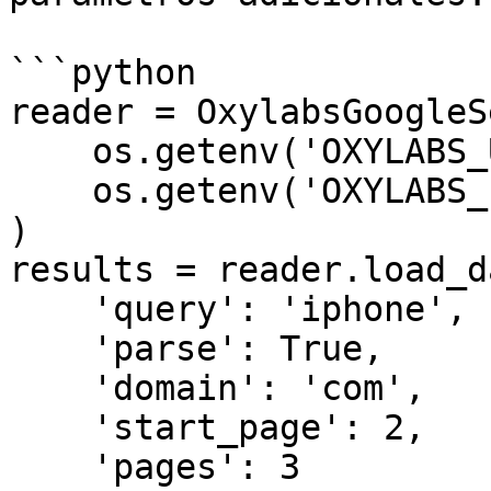
```python

reader = OxylabsGoogleS
    os.getenv('OXYLABS_USERNAME'),

    os.getenv('OXYLABS_PASSWORD')

)

results = reader.load_d
    'query': 'iphone',

    'parse': True,

    'domain': 'com',

    'start_page': 2,

    'pages': 3
