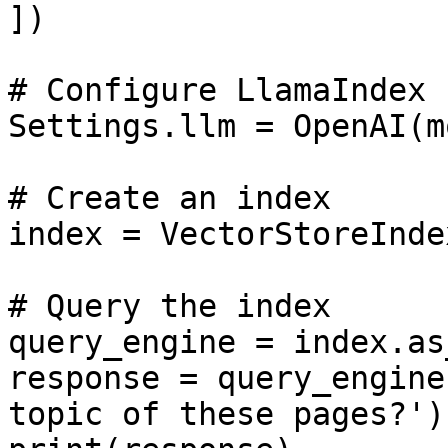
])

# Configure LlamaIndex 
Settings.llm = OpenAI(m
# Create an index

index = VectorStoreInde
# Query the index

query_engine = index.as
response = query_engine
topic of these pages?')
