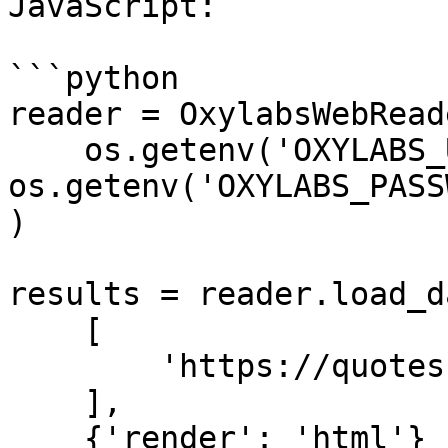
JavaScript:

```python

reader = OxylabsWebReade
    os.getenv('OXYLABS_USERNAME'), 
os.getenv('OXYLABS_PASS
)

results = reader.load_da
    [

        'https://quotes.toscrape.com/js/'

    ],

    {'render': 'html'}
