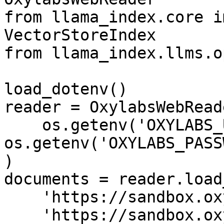
from llama_index.core i
VectorStoreIndex

from llama_index.llms.o
load_dotenv()

reader = OxylabsWebReade
    os.getenv('OXYLABS_USERNAME'), 
os.getenv('OXYLABS_PASS
)

documents = reader.load
    'https://sandbox.oxylabs.io/products/1',

    'https://sandbox.oxylabs.io/products/2'
