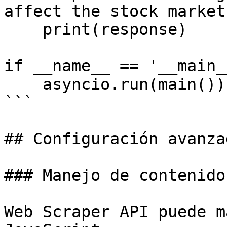
affect the stock market?
    print(response)

if __name__ == '__main__
    asyncio.run(main())

```

## Configuración avanzad
### Manejo de contenido
Web Scraper API puede m