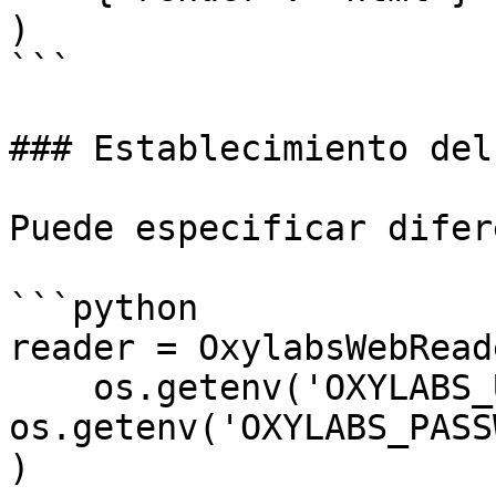
)

```

### Establecimiento del
Puede especificar difer
```python

reader = OxylabsWebReade
    os.getenv('OXYLABS_USERNAME'), 
os.getenv('OXYLABS_PASS
)
