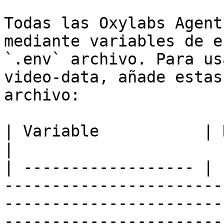
Todas las Oxylabs Agent
mediante variables de e
`.env` archivo. Para us
video-data, añade estas
archivo:

| Variable           | Descripción                                                                                             
|

| ------------------ | 
-----------------------
-----------------------
-----------------------