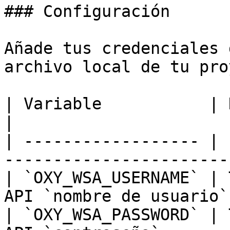
### Configuración

Añade tus credenciales 
archivo local de tu pro
| Variable           | Descripción                
|

| ------------------ | 
----------------------- 
| `OXY_WSA_USERNAME` | 
API `nombre de usuario`.
| `OXY_WSA_PASSWORD` | 