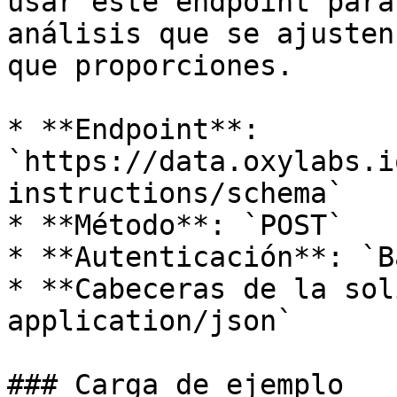
usar este endpoint para
análisis que se ajusten
que proporciones.

* **Endpoint**:  
`https://data.oxylabs.i
instructions/schema`

* **Método**: `POST`

* **Autenticación**: `B
* **Cabeceras de la sol
application/json`

### Carga de ejemplo
