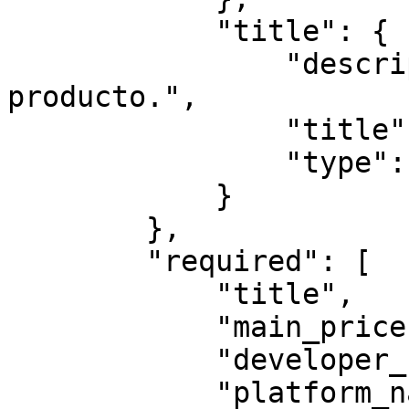
            "title": {

                "description": "Título del 
producto.",

                "title": "Título",

                "type": "string"

            }

        },

        "required": [

            "title",

            "main_price",

            "developer_name",

            "platform_name"
