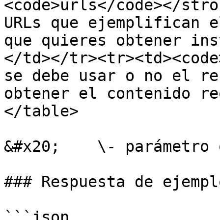
<code>urls</code></stro
URLs que ejemplifican e
que quieres obtener ins
</td></tr><tr><td><code
se debe usar o no el re
obtener el contenido re
</table>

&#x20;    \- parámetro 
### Respuesta de ejemplo
```json
