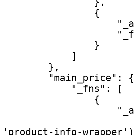
                },

                {

                    "_args": " ",

                    "_fn": "join"

                }

            ]

        },

        "main_price": {

            "_fns": [

                {

                    "_args": [

                        "//div[contains(@class
'product-info-wrapper')