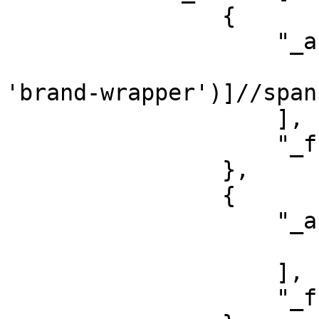
                {

                    "_args": [

                        "//div[contains(@class
'brand-wrapper')]//span
                    ],

                    "_fn": "xpath"

                },

                {

                    "_args": [

                        "normalize-space(.)
                    ],

                    "_fn": "xpath"
