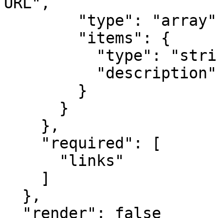
URL",

        "type": "array",

        "items": {

          "type": "string",

          "description": "Una URL"

        }

      }

    },

    "required": [

      "links"

    ]

  },

  "render": false
