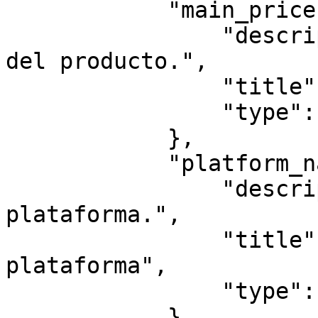
            "main_price": {

                "description": "Precio principal 
del producto.",

                "title": "Precio principal",

                "type": "number"

            },

            "platform_name": {

                "description": "Nombre de la 
plataforma.",

                "title": "Nombre de la 
plataforma",

                "type": "string"

            },
