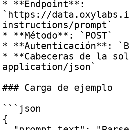
* **Endpoint**: 
`https://data.oxylabs.i
instructions/prompt`

* **Método**: `POST`

* **Autenticación**: `B
* **Cabeceras de la sol
application/json`

### Carga de ejemplo

```json

{ 

  "prompt_text": "Parse title of the product, main 