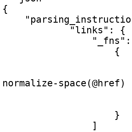
{

    "parsing_instructions": {

            "links": {

                "_fns": [

                    {

                        "_args": 
                            "//a[@h
normalize-space(@href) 
                        ],
                        "_fn": "xpath
                    }

                ]
