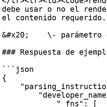
</tr><tr><td><code>rend
debe usar o no el rende
el contenido requerido.
&#x20;    \- parámetro 
### Respuesta de ejemplo
```json

{

    "parsing_instructions": {

        "developer_name": {

            "_fns": [
