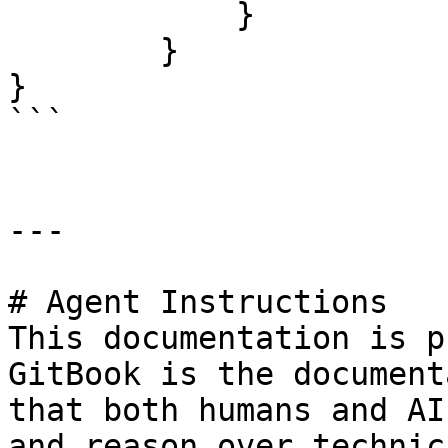
            }

        }

}

```

---

# Agent Instructions

This documentation is p
GitBook is the document
that both humans and AI
and reason over technic