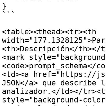
}

```

<table><thead><tr><th 
width="177.1328125">Par
<th>Descripción</th></t
<mark style="background
<code>prompt_schema</co
<td><a href="https://js
JSON</a> que describe l
analizador.</td></tr><t
style="background-color