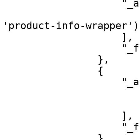
                    "_args": [

                        "//div[contains(@class
'product-info-wrapper')
                    ],

                    "_fn": "xpath_one"

                },

                {

                    "_args": [

                        "^\\s*(.[\\s\\S]*?)\\s*$"
                        1
                    ],

                    "_fn": "regex_search"

                }
