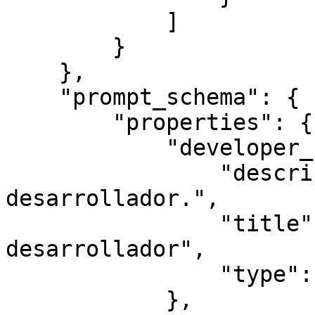
            ]

        }

    },

    "prompt_schema": {

        "properties": {

            "developer_name": {

                "description": "Nombre del 
desarrollador.",

                "title": "Nombre del 
desarrollador",

                "type": "string"

            },
