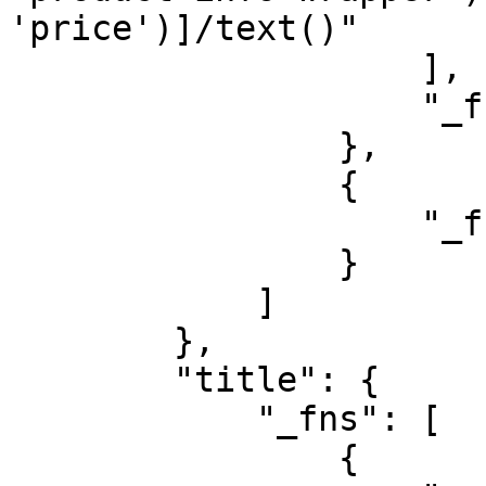
'price')]/text()"

                    ],

                    "_fn": "xpath_one"

                },

                {

                    "_fn": "amount_from_string"

                }

            ]

        },

        "title": {

            "_fns": [

                {
