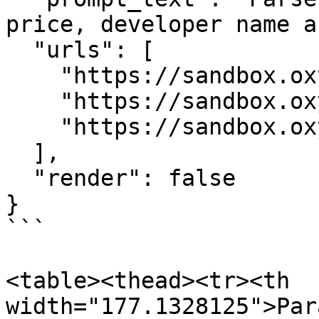
price, developer name a
  "urls": [

    "https://sandbox.oxylabs.io/products/1",

    "https://sandbox.oxylabs.io/products/2",

    "https://sandbox.oxylabs.io/products/4"

  ],

  "render": false

}

```

<table><thead><tr><th 
width="177.1328125">Par