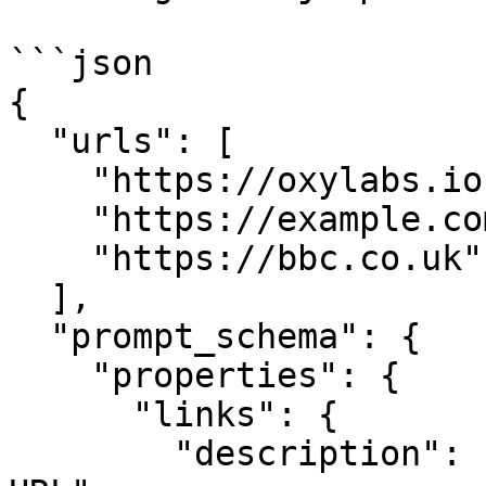
```json

{

  "urls": [

    "https://oxylabs.io",

    "https://example.com",

    "https://bbc.co.uk"

  ],

  "prompt_schema": {

    "properties": {

      "links": {

        "description": "Un array de cadenas de 