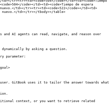
/td></tr><tr><td><code>504</code></td><td><code>Tiempo 
<code>504</code></td><td><code>Tiempo de espera 
 nuevo.</td></tr></tbody></table>

s and AI agents can read, navigate, and reason over 
 dynamically by asking a question.

ry parameter:

goal>

user. GitBook uses it to tailor the answer towards what 
ion.

itional context, or you want to retrieve related 