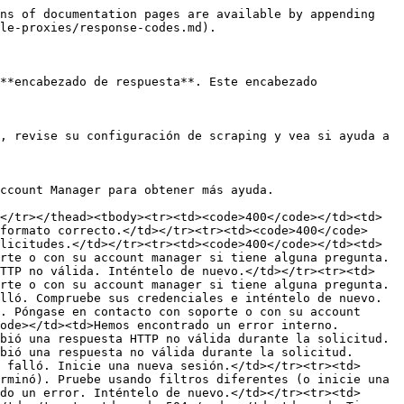
ns of documentation pages are available by appending 
le-proxies/response-codes.md).

**encabezado de respuesta**. Este encabezado 
, revise su configuración de scraping y vea si ayuda a 
ccount Manager para obtener más ayuda.

</tr></thead><tbody><tr><td><code>400</code></td><td>
formato correcto.</td></tr><tr><td><code>400</code>
licitudes.</td></tr><tr><td><code>400</code></td><td>
rte o con su account manager si tiene alguna pregunta.
HTTP no válida. Inténtelo de nuevo.</td></tr><tr><td>
rte o con su account manager si tiene alguna pregunta.
lló. Compruebe sus credenciales e inténtelo de nuevo.
. Póngase en contacto con soporte o con su account 
ode></td><td>Hemos encontrado un error interno. 
bió una respuesta HTTP no válida durante la solicitud. 
bió una respuesta no válida durante la solicitud. 
 falló. Inicie una nueva sesión.</td></tr><tr><td>
rminó). Pruebe usando filtros diferentes (o inicie una 
do un error. Inténtelo de nuevo.</td></tr><tr><td>