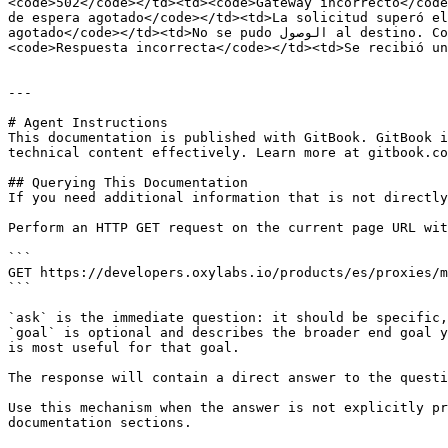
<code>502</code></td><td><code>Gateway incorrecto</code
de espera agotado</code></td><td>La solicitud superó el
agotado</code></td><td>No se pudo الوصول al destino. Compruebe si la URL de destino es correcta e inténtelo de nuevo.</td></tr><tr><td><code>522</code></td><td>
<code>Respuesta incorrecta</code></td><td>Se recibió un
---

# Agent Instructions

This documentation is published with GitBook. GitBook i
technical content effectively. Learn more at gitbook.co
## Querying This Documentation

If you need additional information that is not directly
Perform an HTTP GET request on the current page URL wit
```

GET https://developers.oxylabs.io/products/es/proxies/m
```

`ask` is the immediate question: it should be specific,
`goal` is optional and describes the broader end goal y
is most useful for that goal.

The response will contain a direct answer to the questi
Use this mechanism when the answer is not explicitly pr