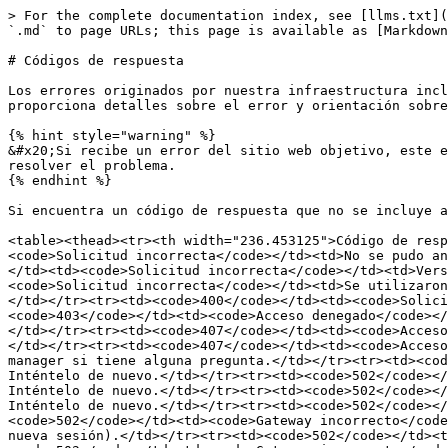
> For the complete documentation index, see [llms.txt](
`.md` to page URLs; this page is available as [Markdown
# Códigos de respuesta

Los errores originados por nuestra infraestructura incl
proporciona detalles sobre el error y orientación sobre
{% hint style="warning" %}

&#x20;Si recibe un error del sitio web objetivo, este e
resolver el problema.

{% endhint %}

Si encuentra un código de respuesta que no se incluye a
<table><thead><tr><th width="236.453125">Código de resp
<code>Solicitud incorrecta</code></td><td>No se pudo an
</td><td><code>Solicitud incorrecta</code></td><td>Vers
<code>Solicitud incorrecta</code></td><td>Se utilizaron
</td></tr><tr><td><code>400</code></td><td><code>Solici
<code>403</code></td><td><code>Acceso denegado</code></
</td></tr><tr><td><code>407</code></td><td><code>Acceso
</td></tr><tr><td><code>407</code></td><td><code>Acceso
manager si tiene alguna pregunta.</td></tr><tr><td><cod
Inténtelo de nuevo.</td></tr><tr><td><code>502</code></
Inténtelo de nuevo.</td></tr><tr><td><code>502</code></
Inténtelo de nuevo.</td></tr><tr><td><code>502</code></
<code>502</code></td><td><code>Gateway incorrecto</code
nueva sesión).</td></tr><tr><td><code>502</code></td><t