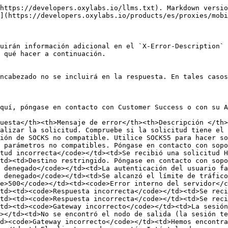
https://developers.oxylabs.io/llms.txt). Markdown versio
](https://developers.oxylabs.io/products/es/proxies/mobi
uirán información adicional en el `X-Error-Description` 
 qué hacer a continuación.

ncabezado no se incluirá en la respuesta. En tales casos
quí, póngase en contacto con Customer Success o con su A
uesta</th><th>Mensaje de error</th><th>Descripción </th>
alizar la solicitud. Compruebe si la solicitud tiene el 
ión de SOCKS no compatible. Utilice SOCKS5 para hacer so
 parámetros no compatibles. Póngase en contacto con sopo
tud incorrecta</code></td><td>Se recibió una solicitud 
td><td>Destino restringido. Póngase en contacto con sopo
 denegado</code></td><td>La autenticación del usuario fa
 denegado</code></td><td>Se alcanzó el límite de tráfico
e>500</code></td><td><code>Error interno del servidor</c
td><td><code>Respuesta incorrecta</code></td><td>Se reci
td><td><code>Respuesta incorrecta</code></td><td>Se reci
td><td><code>Gateway incorrecto</code></td><td>La sesión
></td><td>No se encontró el nodo de salida (la sesión te
d><code>Gateway incorrecto</code></td><td>Hemos encontra