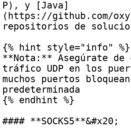
P), y [Java]
(https://github.com/oxy
repositorios de solucio
{% hint style="info" %}

**Nota:** Asegúrate de 
tráfico UDP en los puer
muchos puertos bloquean
predeterminada

{% endhint %}

#### **SOCKS5**&#x20;
