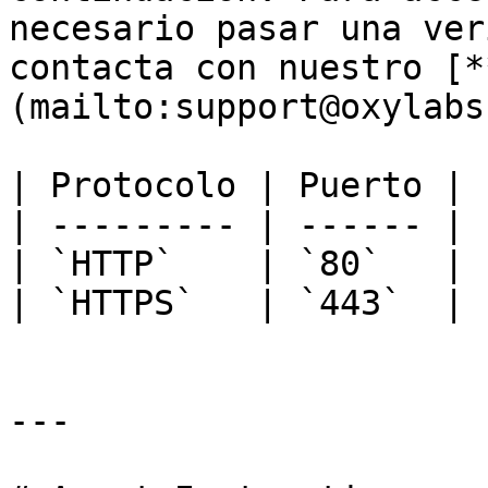
necesario pasar una ver
contacta con nuestro [*
(mailto:support@oxylabs
| Protocolo | Puerto |

| --------- | ------ |

| `HTTP`    | `80`   |

| `HTTPS`   | `443`  |

---
