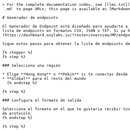
> For the complete documentation index, see [llms.txt](
`.md` to page URLs; this page is available as [Markdown
# Generador de endpoints

El Generador de Endpoint está diseñado para ayudarte a 
lista de endpoints en formatos CSV, JSON o TXT. Si ya h
(https://dashboard.oxylabs.io/?route=/overview/MP/endpo
Sigue estos pasos para obtener la lista de endpoints de
{% stepper %}

{% step %}

### Selecciona una región

* Elige **Hong Kong** o **Pekín** si te conectas desde 
* **Global** para el resto del mundo

  {% endstep %}

{% step %}

### Configura el formato de salida

Selecciona el formato en el que te gustaría recibir tus
de protocolo.

{% endstep %}

{% step %}
