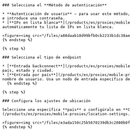
### Selecciona el **Método de autenticación**

* **Autenticación de usuario** – para usar este método,
e introduce una contraseña.

* [**IPs en lista blanca**](/products/es/proxies/mobile
automáticamente tu lista de IPs en lista blanca.

<figure><img src="/files/a88daab18d99bfb0cb2233b1dc38ae
{% endstep %}

{% step %}

### Selecciona el tipo de endpoint

* [**Entrada backconnect**](/products/es/proxies/mobile
país, estado y ciudad.

* [**Entrada por país**](/products/es/proxies/mobile-pr
nombre de usuario. Usa un nodo de entrada específico de
  {% endstep %}

{% step %}

### Configura los ajustes de ubicación

Seleccione una específica **país** o configúralo en **C
(/products/es/proxies/mobile-proxies/location-settings.
<figure><img src="/files/e3ada150c25b5670239db3c2080b0f
{% endstep %}
