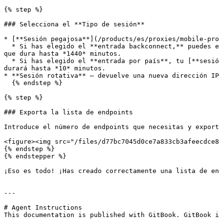
{% step %}

### Selecciona el **Tipo de sesión**

* [**Sesión pegajosa**](/products/es/proxies/mobile-pro
  * Si has elegido el **entrada backconnect,** puedes especificar la [**duración de la sesión**](/products/es/proxies/mobile-proxies/session-control.md#session-time) 
que dura hasta *1440* minutos.

  * Si has elegido el **entrada por país**, tu [**sesión de país persistente**](/products/es/proxies/mobile-proxies/session-control/sticky-proxy-entry-nodes.md) 
durará hasta *10* minutos.

* **Sesión rotativa** – devuelve una nueva dirección IP
  {% endstep %}

{% step %}

### Exporta la lista de endpoints

Introduce el número de endpoints que necesitas y export
<figure><img src="/files/d77bc7045d0ce7a833cb3afeecdce8
{% endstep %}

{% endstepper %}

¡Eso es todo! ¡Has creado correctamente una lista de en
---

# Agent Instructions

This documentation is published with GitBook. GitBook i