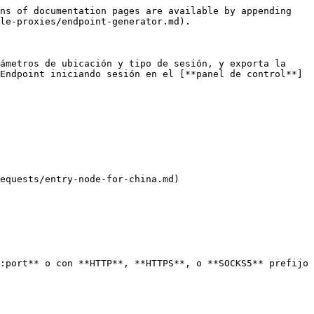
ns of documentation pages are available by appending 
le-proxies/endpoint-generator.md).

ámetros de ubicación y tipo de sesión, y exporta la 
Endpoint iniciando sesión en el [**panel de control**]
equests/entry-node-for-china.md)

:port** o con **HTTP**, **HTTPS**, o **SOCKS5** prefijo 