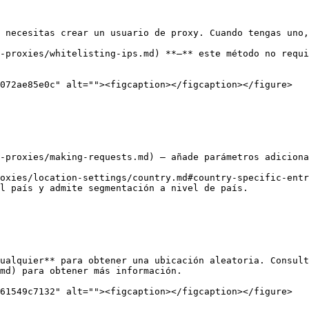
 necesitas crear un usuario de proxy. Cuando tengas uno,
-proxies/whitelisting-ips.md) **–** este método no requi
072ae85e0c" alt=""><figcaption></figcaption></figure>

-proxies/making-requests.md) – añade parámetros adiciona
oxies/location-settings/country.md#country-specific-entr
l país y admite segmentación a nivel de país.

ualquier** para obtener una ubicación aleatoria. Consult
md) para obtener más información.

61549c7132" alt=""><figcaption></figcaption></figure>
