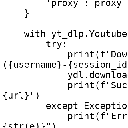
        'proxy': proxy

    }

    with yt_dlp.YoutubeDL(ydl_opts) as ydl:

        try:

            print(f"Downloading {url} with new IP 
({username}-{session_id
            ydl.download([url])

            print(f"Successfully downloaded 
{url}")

        except Exception as e:

            print(f"Error downloading {url}: 
{str(e)}")
