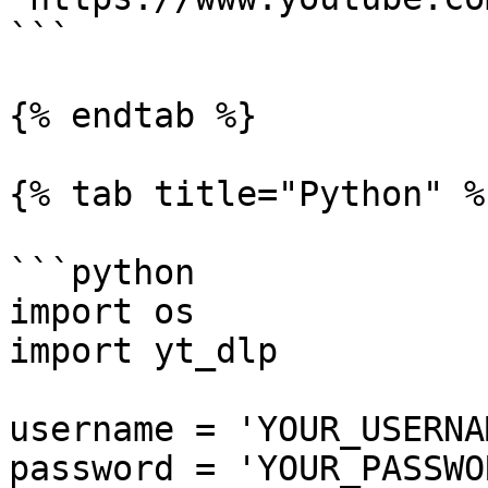
```

{% endtab %}

{% tab title="Python" %}
```python

import os

import yt_dlp

username = 'YOUR_USERNAM
password = 'YOUR_PASSWOR