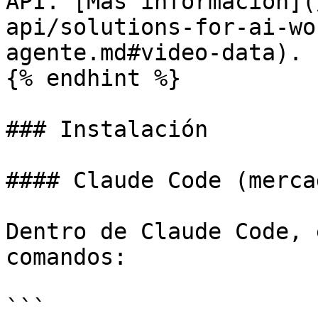
API. [Más información](
api/solutions-for-ai-wo
agente.md#video-data).

{% endhint %}

### Instalación

#### Claude Code (merca
Dentro de Claude Code, 
comandos:

```
