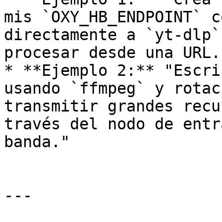
mis `OXY_HB_ENDPOINT` c
directamente a `yt-dlp`
procesar desde una URL."
* **Ejemplo 2:** "Escri
usando `ffmpeg` y rotac
transmitir grandes recu
través del nodo de entr
banda."

---
