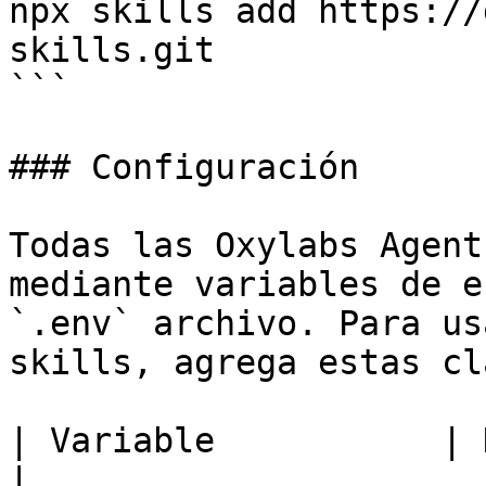
npx skills add https://
skills.git

```

### Configuración

Todas las Oxylabs Agent
mediante variables de e
`.env` archivo. Para us
skills, agrega estas cl
| Variable           | Descripción                                                                                                    
|
