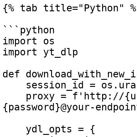
{% tab title="Python" %}
```python

import os

import yt_dlp

def download_with_new_i
    session_id = os.urandom(16).hex()

    proxy = f'http://{username}-{session_id}:
{password}@your-endpoin
    ydl_opts = {
