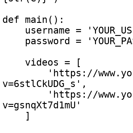
def main():

    username = 'YOUR_USERNAME'

    password = 'YOUR_PASSWORD'

    videos = [

        'https://www.youtube.com/watch?
v=6stlCkUDG_s',

        'https://www.youtube.com/watch?
v=gsnqXt7d1mU'

    ]
