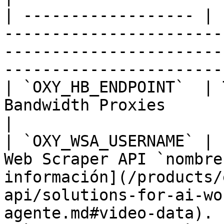
| ------------------ | 
-----------------------
-----------------------
-----------------------
| `OXY_HB_ENDPOINT`  | 
Bandwidth Proxies                                                                                                                                           
|

| `OXY_WSA_USERNAME` | 
Web Scraper API `nombre
información](/products/
api/solutions-for-ai-wo
agente.md#video-data). |