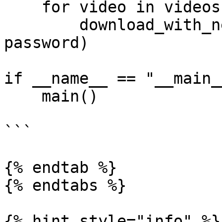
    for video in videos:

        download_with_new_ip(video, username, 
password)

if __name__ == "__main__
    main()

```

{% endtab %}

{% endtabs %}

{% hint style="info" %}
