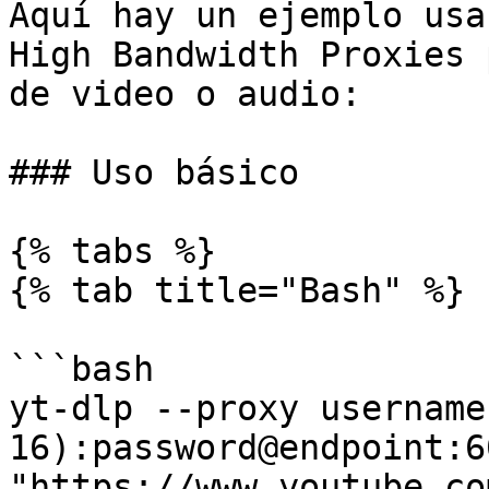
Aquí hay un ejemplo usa
High Bandwidth Proxies 
de video o audio:

### Uso básico

{% tabs %}

{% tab title="Bash" %}

```bash

yt-dlp --proxy username
16):password@endpoint:6
"https://www.youtube.co