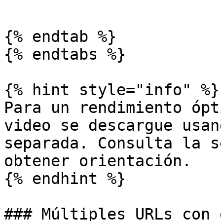
```

{% endtab %}

{% endtabs %}

{% hint style="info" %}

Para un rendimiento ópt
video se descargue usan
separada. Consulta la s
obtener orientación.

{% endhint %}

### Múltiples URLs con 