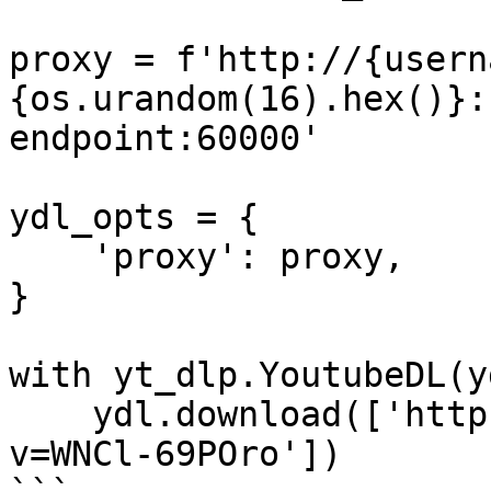
proxy = f'http://{usern
{os.urandom(16).hex()}:
endpoint:60000'

ydl_opts = {

    'proxy': proxy,

}

with yt_dlp.YoutubeDL(y
    ydl.download(['https://www.youtube.com/watch?
v=WNCl-69POro'])
