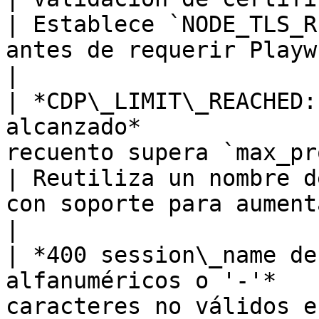
| Establece `NODE_TLS_R
antes de requerir Playwright (solo pruebas).      
|

| *CDP\_LIMIT\_REACHED:
alcanzado*             
recuento supera `max_profiles`          
| Reutiliza un nombre d
con soporte para aumentar el límite.                      
|

| *400 session\_name de
alfanuméricos o '-'*   
caracteres no válidos en `sessio