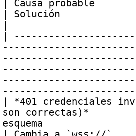
| Causa probable                                                     
| Solución                                                                                                                                    
|

| ---------------------
-----------------------
-----------------------
-----------------------
-----------------------
-----------------------
| *401 credenciales inv
son correctas)*        
esquema                                             
| Cambia a `wss://`                                                                                                                           