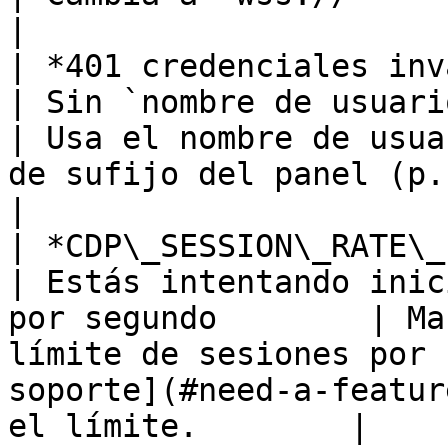
|

| *401 credenciales inválidas*                            
| Sin `nombre de usuario` sin sufijo        
| Usa el nombre de usua
de sufijo del panel (p. ej., `_ab12`)                     
|

| *CDP\_SESSION\_RATE\_LIMIT\_REACHED*        
| Estás intentando inic
por segundo        | Ma
límite de sesiones por 
soporte](#need-a-featur
el límite.        |
