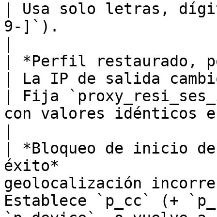
| Usa solo letras, dígi
9-]`).                                                                                        
|

| *Perfil restaurado, pero cookies e
| La IP de salida cambió entre sesiones 
| Fija `proxy_resi_ses_
con valores idénticos en cada sesión.                   
|

| *Bloqueo de inicio de
éxito*                 
geolocalización incorre
Establece `p_cc` (+ `p_