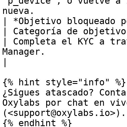
`p_device`, o vuelve a 
nueva.                 
| *Objetivo bloqueado por completo*               
| Categoría de objetivo restringida          
| Completa el KYC a tra
Manager.                                                                                   
|

{% hint style="info" %}

¿Sigues atascado? Conta
Oxylabs por chat en viv
(<support@oxylabs.io>).

{% endhint %}
