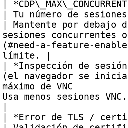
| *CDP\_MAX\_CONCURRENT\_SESSIONS\_REACH
| Tu número de sesiones activas 
| Mantente por debajo d
sesiones concurrentes o
(#need-a-feature-enable
límite. |

| *Inspección de sesión
(el navegador se inicia
máximo de VNC          
Usa menos sesiones VNC.                                                                                                                     
|

| *Error de TLS / certificado*                            
| Validación de certificados en Node.js 