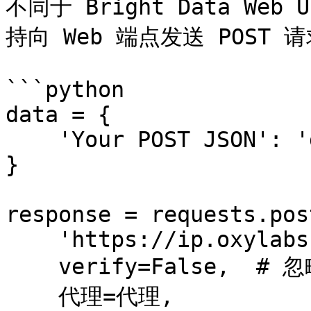
不同于 Bright Data Web
持向 Web 端点发送 POST 请
```python

data = {

    'Your POST JSON': 'data'

}

response = requests.post
    'https://ip.oxylabs.io/location',

    verify=False,  # 忽略证书所需

    代理=代理,
