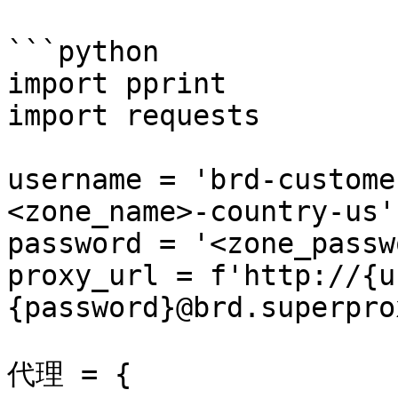
```python

import pprint

import requests

username = 'brd-custome
<zone_name>-country-us'

password = '<zone_passw
proxy_url = f'http://{u
{password}@brd.superpro
代理 = {
