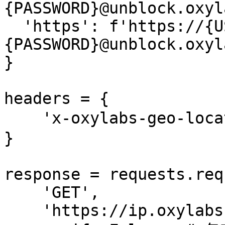
{PASSWORD}@unblock.oxyl
  'https': f'https://{USERNAME}:
{PASSWORD}@unblock.oxyl
}

headers = {

    'x-oxylabs-geo-location': '美国'

}

response = requests.req
    'GET',

    'https://ip.oxylabs.io/headers',
