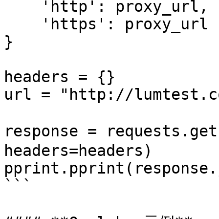
    'http': proxy_url,

    'https': proxy_url

}

headers = {}

url = "http://lumtest.c
response = requests.ge
headers=headers)

pprint.pprint(response.
```
