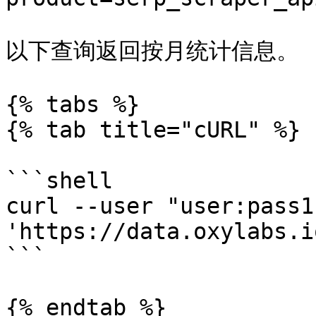
以下查询返回按月统计信息。

{% tabs %}

{% tab title="cURL" %}

```shell

curl --user "user:pass1"
'https://data.oxylabs.i
```

{% endtab %}
