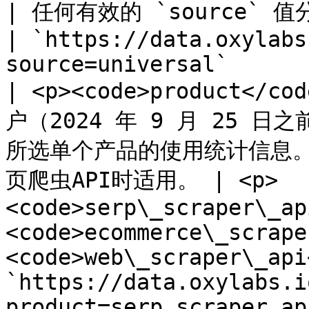
| 任何有效的 `source` 值分隔。                                                                               
| `https://data.oxylabs
source=universal`       
| <p><code>product<
户（2024 年 9 月 25 日
所选单个产品的使用统计信息
页爬虫API时适用。 | <p>
<code>serp\_scraper\_ap
<code>ecommerce\_scrape
<code>web\_scraper\_api
`https://data.oxylabs.i
product=serp_scraper_api