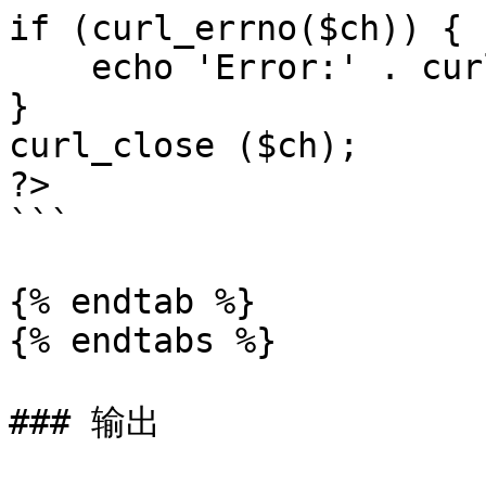
if (curl_errno($ch)) {

    echo 'Error:' . curl_error($ch);

}

curl_close ($ch);

?>

```

{% endtab %}

{% endtabs %}

### 输出
