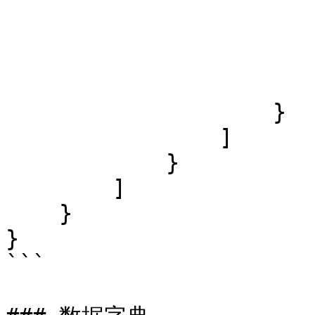
                        "request_traffic": 0
                        "response_traffic": 0
                        "title": "serp_source2"
                        "parsed": fals
                    }

                ]

            }

        ]

    }

}

```
