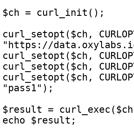
$ch = curl_init();

curl_setopt($ch, CURLOP
"https://data.oxylabs.i
curl_setopt($ch, CURLOP
curl_setopt($ch, CURLOP
curl_setopt($ch, CURLOP
"pass1");

$result = curl_exec($ch)
echo $result;
