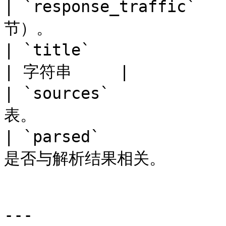
| `response_traffic`
节）。                  
| `title`                    | 产品或
| 字符串     |

| `sources`        
表。                   
| `parsed`          
是否与解析结果相关。        
---
