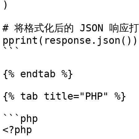
)

# 将格式化后的 JSON 响应打印
pprint(response.json())

```

{% endtab %}

{% tab title="PHP" %}

```php

<?php
