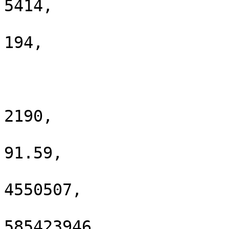
5414,

                        "mode_realtime_count"
194,

                        "mode_superapi_count": 8
                        "render_count": 0
                        "geo_location_count"
2190,

                        "average_response_time"
91.59,

                        "request_traffic"
4550507,

                        "response_traffic"
585423946,
