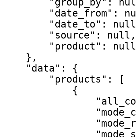
        "group_by": null,

        "date_from": null,

        "date_to": null,

        "source": null,

        "product": null

    },

    "data": {

        "products": [

            {

                "all_count": 5837,

                "mode_callback_count": 5514,

                "mode_realtime_count": 315,

                "mode_superapi_count": 8,
