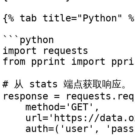
{% tab title="Python" %}
```python

import requests

from pprint import pprin
# 从 stats 端点获取响应。

response = requests.req
    method='GET',

    url='https://data.oxylabs.io/v2/stats',

    auth=('user', 'pass1'),
