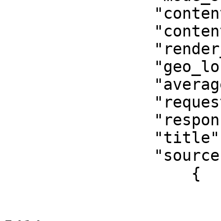
                "contenttype_parsed_count": 56,

                "contenttype_html_count": 5781,

                "render_count": 3,

                "geo_location_count": 2330,

                "average_response_time": 88.54,

                "request_traffic": 4685091,

                "response_traffic": 602064208,

                "title": "serp_scraper_api",

                "sources": [

                    {

                        "all_count": 5616
                        "mode_callback_count"