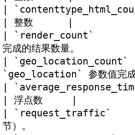
| `contenttype_html_count`   | HT
| 整数      |

| `render_count`      
完成的结果数量。           
| `geo_location_count
`geo_location` 参数值完
| `average_response_time`    | 
| 浮点数     |

| `request_traffic` 
节）。                  