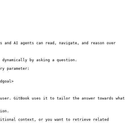
s and AI agents can read, navigate, and reason over 
 dynamically by asking a question.

ry parameter:

dgoal>

user. GitBook uses it to tailor the answer towards what 
ion.

itional context, or you want to retrieve related 