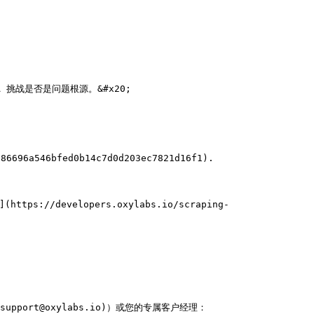
CHA 挑战是否是问题根源。&#x20;

46bfed0b14c7d0d203ec7821d16f1).

developers.oxylabs.io/scraping-
upport@oxylabs.io)）或您的专属客户经理：
