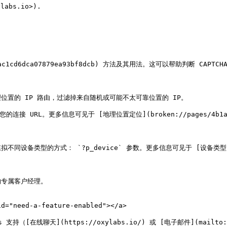
bs.io>).

1a0ac1cd6dca07879ea93bf8dcb) 方法及其用法。这可以帮助判断 CAPT
置的 IP 路由，过滤掉来自随机或可能不太可靠位置的 IP。

RL。更多信息可见于 [地理位置定位](broken://pages/4b1a86696a5
的方式： `?p_device` 参数。更多信息可见于 [设备类型](https://
专属客户经理。

"need-a-feature-enabled"></a>

在线聊天](https://oxylabs.io/) 或 [电子邮件](mailto:s