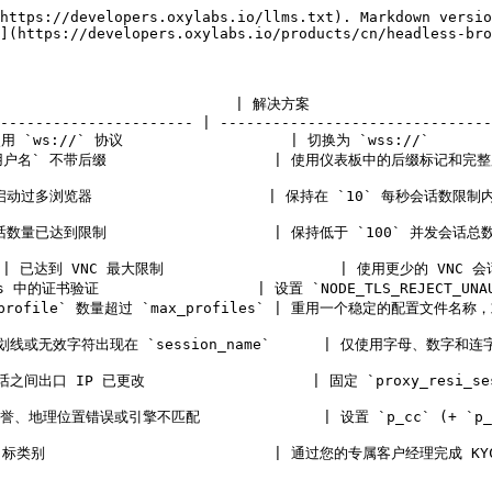
https://developers.oxylabs.io/llms.txt). Markdown versio
](https://developers.oxylabs.io/products/cn/headless-bro
                         | 解决方案                       
---------------------- | -------------------------------
s://` 协议                   | 切换为 `wss://`           
                  | 使用仪表板中的后缀标记和完整用户名（例如， `_ab12`)           
试每秒启动过多浏览器                    | 保持在 `10` 每秒会话数限制内，
活动会话数量已达到限制                   | 保持低于 `100` 并发会话总数，
到 VNC 最大限制                    | 使用更少的 VNC 会话。    
e.js 中的证书验证                  | 设置 `NODE_TLS_REJECT_
过 `max_profiles` | 重用一个稳定的配置文件名称，或联系支持以提高上限。                   
ession_name`      | 仅使用字母、数字和连字符（`[A-Za-z0-9-]`).             
之间出口 IP 已更改                   | 固定 `proxy_resi_ses
、地理位置错误或引擎不匹配              | 设置 `p_cc` (+ `p_city`），
标类别                          | 通过您的专属客户经理完成 KYC。   