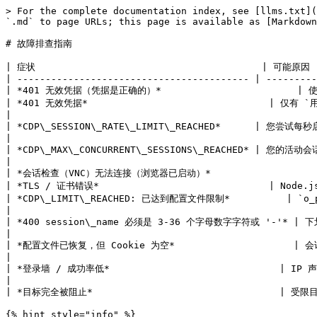
> For the complete documentation index, see [llms.txt](
`.md` to page URLs; this page is available as [Markdown
# 故障排查指南

| 症状                                        | 可能原因   
| ----------------------------------------- | ---------
| *401 无效凭据（凭据是正确的）*                        | 使用 `w
| *401 无效凭据*                                | 仅有 `用户名` 不带后缀 
|

| *CDP\_SESSION\_RATE\_LIMIT\_REACHED*      | 您尝
|

| *CDP\_MAX\_CONCURRENT\_SESSIONS\_REACHED* | 您的
|

| *会话检查（VNC）无法连接（浏览器已启动）*                   | 已达
| *TLS / 证书错误*                              | Nod
| *CDP\_LIMIT\_REACHED: 已达到配置文件限制*          | `o_profile` 数量超
|

| *400 session\_name 必须是 3-36 个字母数字字符或 '-'* | 下划线或无效字符出现在 `s
|

| *配置文件已恢复，但 Cookie 为空*                     | 会话
|

| *登录墙 / 成功率低*                              | IP 声誉
|

| *目标完全被阻止*                                 | 受限目
{% hint style="info" %}
