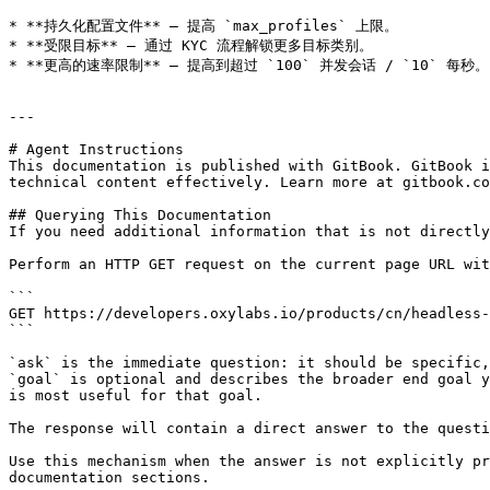
* **持久化配置文件** — 提高 `max_profiles` 上限。

* **受限目标** — 通过 KYC 流程解锁更多目标类别。

* **更高的速率限制** — 提高到超过 `100` 并发会话 / `10` 每秒。

---

# Agent Instructions

This documentation is published with GitBook. GitBook i
technical content effectively. Learn more at gitbook.co
## Querying This Documentation

If you need additional information that is not directly
Perform an HTTP GET request on the current page URL wit
```

GET https://developers.oxylabs.io/products/cn/headless-
```

`ask` is the immediate question: it should be specific,
`goal` is optional and describes the broader end goal y
is most useful for that goal.

The response will contain a direct answer to the questi
Use this mechanism when the answer is not explicitly pr