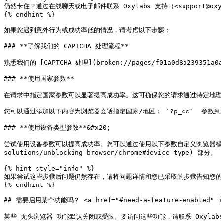
仍然卡住？通过在线聊天或电子邮件联系 Oxylabs 支持（<support@oxyla
{% endhint %}

如果您遇到意外行为或成功率低的情况，请考虑以下步骤：

### **了解我们的 CAPTCHA 处理流程**

熟悉我们的 [CAPTCHA 处理](broken://pages/f01a0d8a23935
### **使用国家参数**

在请求中指定国家参数可以显著提高成功率。这可确保您的请求通过特定地理位
您可以通过添加以下内容为浏览器会话指定国家/地区： `?p_cc`  参数到您的连接 U
### **使用设备类型参数**&#x20;

尝试使用设备参数可以提高成功率。您可以通过使用以下参数自定义浏览器模拟不同设备类型
solutions/unblocking-browser/chrome#device-type) 部分。

{% hint style="info" %}

如果尝试这些步骤后问题仍然存在，请将问题详情和您已采取的步骤告知您的
{% endhint %}

## 需要启用某个功能吗？ <a href="#need-a-feature-enabled" id=
某些 无头浏览器 功能默认关闭或受限。要访问这些功能，请联系 Oxylabs 支持（[