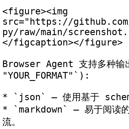
<figure><img 
src="https://github.com
py/raw/main/screenshot.
</figcaption></figure>

Browser Agent 支持多种输出
"YOUR_FORMAT"`):

* `json` – 使用基于 sc
* `markdown` – 易于
流。
