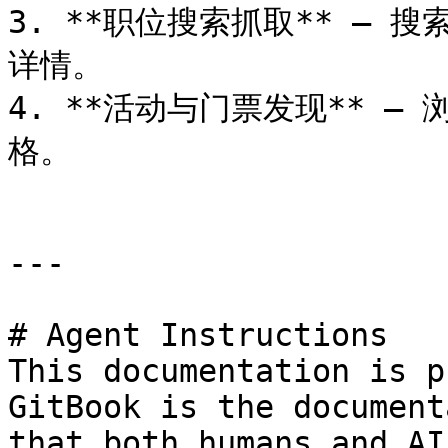
3. **职位搜索抓取** –
详情。

4. **活动与门票发现** 
格。

---

# Agent Instructions

This documentation is p
GitBook is the document
that both humans and AI