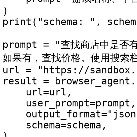
)

print("schema: ", schema
prompt = "查找商店中是否有游
如果有，查找价格。使用搜索栏
url = "https://sandbox.
result = browser_agent.r
    url=url,

    user_prompt=prompt,

    output_format="json",

    schema=schema,

)
