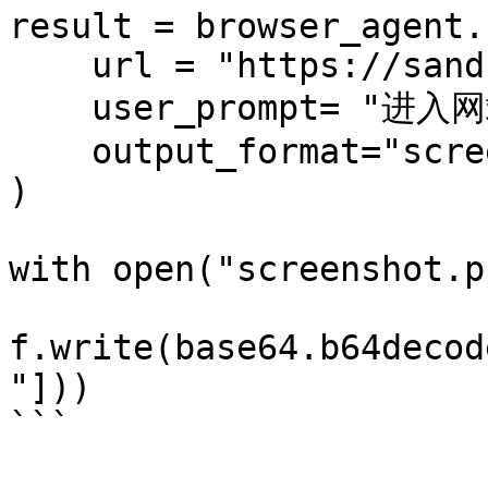
result = browser_agent.r
    url = "https://sandbox.oxylabs.io/",

    user_prompt= "进入网站并截取主页截图",

    output_format="screenshot",

)

with open("screenshot.p
f.write(base64.b64decod
"]))

```
