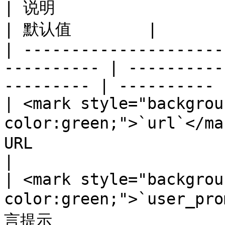
| 说明                                             
| 默认值        |

| ---------------------
---------- | ----------
--------- | ---------- |
| <mark style="backgrou
color:green;">`url`</
URL                         
|

| <mark style="backgrou
color:green;">`user_
言提示                        