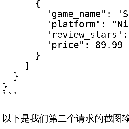
      {

        "game_name": "Super Mario Odyssey",

        "platform": "Nintendo Switch",

        "review_stars": null,

        "price": 89.99

      }

    ]

  }

}

```

以下是我们第二个请求的截图输