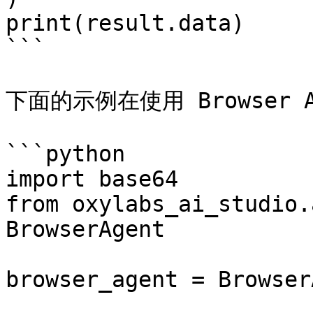
print(result.data)

```

下面的示例在使用 Browser A
```python

import base64

from oxylabs_ai_studio.
BrowserAgent

browser_agent = Browser