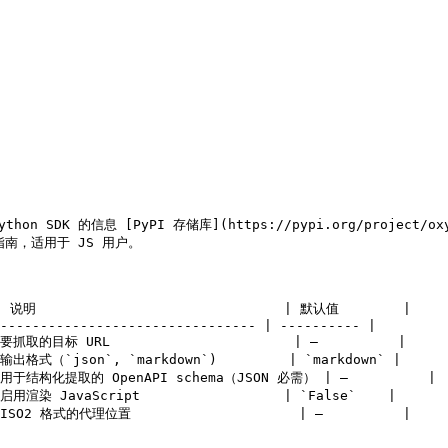
on SDK 的信息 [PyPI 存储库](https://pypi.org/project/oxy
s) 指南，适用于 JS 用户。

| 说明                               | 默认值        |

-------------------------------- | ---------- |

| 要抓取的目标 URL                       | –          |

| 输出格式（`json`, `markdown`)         | `markdown` |

  | 用于结构化提取的 OpenAPI schema（JSON 必需） | –          |

 启用渲染 JavaScript                  | `False`    |

| ISO2 格式的代理位置                     | –          |
