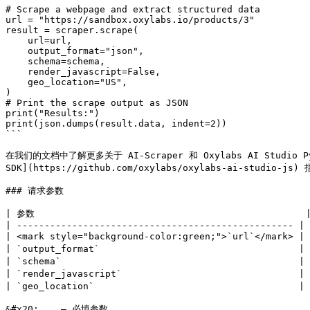
# Scrape a webpage and extract structured data

url = "https://sandbox.oxylabs.io/products/3"

result = scraper.scrape(

    url=url,

    output_format="json",

    schema=schema,

    render_javascript=False,

    geo_location="US",

)

# Print the scrape output as JSON

print("Results:")

print(json.dumps(result.data, indent=2))

```

在我们的文档中了解更多关于 AI-Scraper 和 Oxylabs AI Studio Pyth
SDK](https://github.com/oxylabs/oxylabs-ai-studio-j
### 请求参数

| 参数                                                 
| -------------------------------------------------- | 
| <mark style="background-color:green;">`url`</mark> 
| `output_format`                                    
| `schema`                                         
| `render_javascript`                                |
| `geo_location`                                     
&#x20;    – 必填参数
