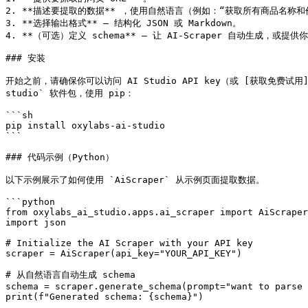
2. **描述要提取的数据** ，使用自然语言（例如：“获取所有商品名称和价
3. **选择输出格式** – 结构化 JSON 或 Markdown。

4. **（可选）定义 schema** – 让 AI-Scraper 自动生成，或提供
### 安装

开始之前，请确保你可以访问 AI Studio API key（或 [获取免费试用](htt
studio` 软件包，使用 pip：

```sh

pip install oxylabs-ai-studio

```

### 代码示例（Python）

以下示例展示了如何使用 `AiScraper` 从示例页面提取数据。

```python

from oxylabs_ai_studio.apps.ai_scraper import AiScraper

import json

# Initialize the AI Scraper with your API key

scraper = AiScraper(api_key="YOUR_API_KEY")

# 从自然语言自动生成 schema

schema = scraper.generate_schema(prompt="want to parse 
print(f"Generated schema: {schema}")
