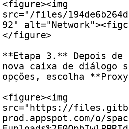
<figure><img 
src="/files/194de6b264d
92" alt="Network"><figc
</figure>

**Etapa 3.** Depois de 
nova caixa de diálogo s
opções, escolha **Proxy
<figure><img 
src="https://files.gitb
prod.appspot.com/o/spac
Fuploads%2F0QpbIwlPPRId