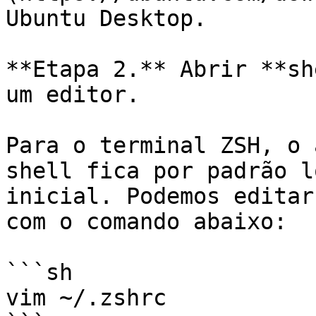
Ubuntu Desktop.

**Etapa 2.** Abrir **sh
um editor.

Para o terminal ZSH, o 
shell fica por padrão l
inicial. Podemos editar
com o comando abaixo:

```sh

vim ~/.zshrc
