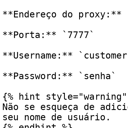
**Endereço do proxy:** 
**Porta:** `7777`

**Username:** `customer
**Password:** `senha`

{% hint style="warning" 
Não se esqueça de adici
seu nome de usuário.

{% endhint %}
