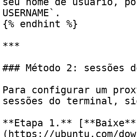
seu nome de usuário, po
USERNAME`.

{% endhint %}

***

### Método 2: sessões d
Para configurar um prox
sessões do terminal, si
**Etapa 1.** [**Baixe**
(https://ubuntu.com/dow