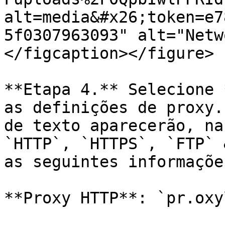
alt=media&#x26;token=e7
5f0307963093" alt="Netw
</figcaption></figure>

**Etapa 4.** Selecione 
as definições de proxy.
de texto aparecerão, na
`HTTP`, `HTTPS`, `FTP` 
as seguintes informaçõe
**Proxy HTTP**: `pr.oxy