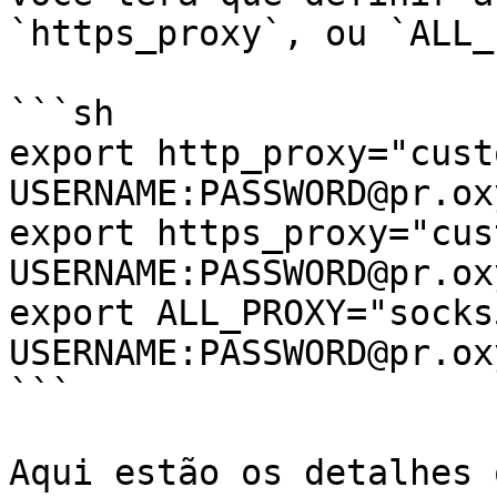
`https_proxy`, ou `ALL_
```sh

export http_proxy="cust
USERNAME:PASSWORD@pr.ox
export https_proxy="cus
USERNAME:PASSWORD@pr.ox
export ALL_PROXY="socks
USERNAME:PASSWORD@pr.ox
```

Aqui estão os detalhes 