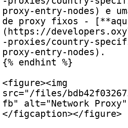
-proxies/country-specif
proxy-entry-nodes) e um
de proxy fixos - [**aqu
(https://developers.oxy
-proxies/country-specif
proxy-entry-nodes).

{% endhint %}

<figure><img 
src="/files/bdb42f03267
fb" alt="Network Proxy"
</figcaption></figure>
