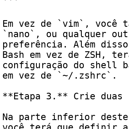
```

Em vez de `vim`, você t
`nano`, ou qualquer out
preferência. Além disso
Bash em vez de ZSH, ter
configuração do shell b
em vez de `~/.zshrc`.

**Etapa 3.** Crie duas 
Na parte inferior deste
você terá que definir a