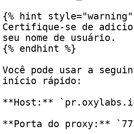
{% hint style="warning" 
Certifique-se de adicio
seu nome de usuário.

{% endhint %}

Você pode usar a seguin
início rápido:

**Host:** `pr.oxylabs.io
**Porta do proxy:** `777