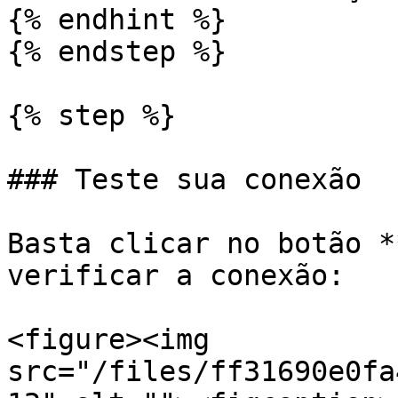
{% endhint %}

{% endstep %}

{% step %}

### Teste sua conexão

Basta clicar no botão *
verificar a conexão:

<figure><img 
src="/files/ff31690e0fa