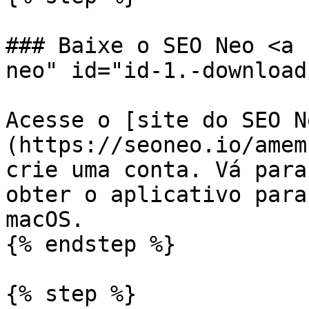
### Baixe o SEO Neo <a 
neo" id="id-1.-download
Acesse o [site do SEO N
(https://seoneo.io/amem
crie uma conta. Vá para
obter o aplicativo para
macOS.

{% endstep %}

{% step %}
