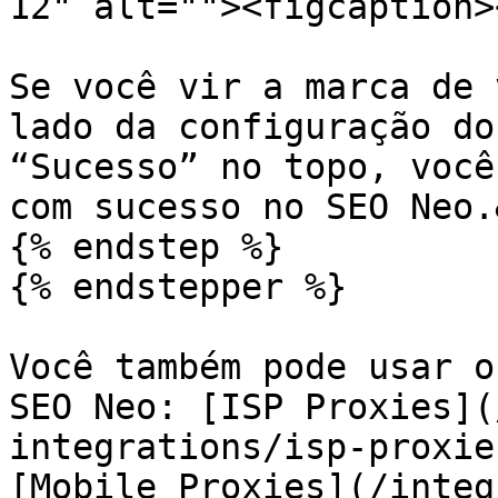
12" alt=""><figcaption>
Se você vir a marca de v
lado da configuração do
“Sucesso” no topo, você
com sucesso no SEO Neo.
{% endstep %}

{% endstepper %}

Você também pode usar o
SEO Neo: [ISP Proxies](
integrations/isp-proxie
[Mobile Proxies](/integ