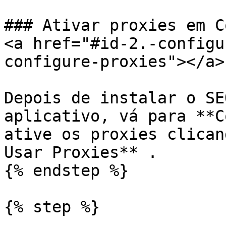
### Ativar proxies em C
<a href="#id-2.-configu
configure-proxies"></a>

Depois de instalar o SE
aplicativo, vá para **C
ative os proxies clican
Usar Proxies** .

{% endstep %}

{% step %}
