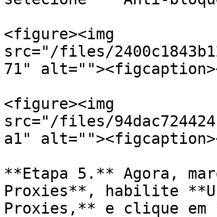
<figure><img 
src="/files/2400c1843b1
71" alt=""><figcaption>
<figure><img 
src="/files/94dac724424
a1" alt=""><figcaption>
**Etapa 5.** Agora, mar
Proxies**, habilite **U
Proxies,** e clique em 