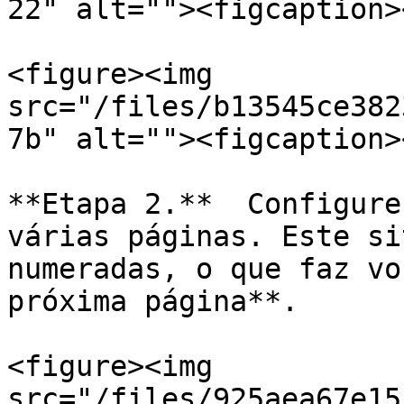
22" alt=""><figcaption>
<figure><img 
src="/files/b13545ce382
7b" alt=""><figcaption>
**Etapa 2.**  Configure
várias páginas. Este si
numeradas, o que faz vo
próxima página**.

<figure><img 
src="/files/925aea67e15