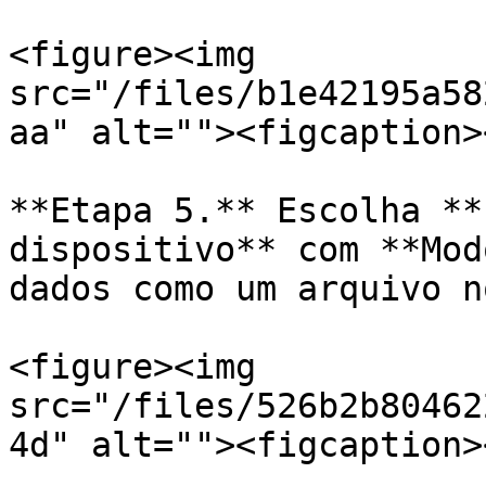
<figure><img 
src="/files/b1e42195a58
aa" alt=""><figcaption>
**Etapa 5.** Escolha **
dispositivo** com **Mod
dados como um arquivo n
<figure><img 
src="/files/526b2b80462
4d" alt=""><figcaption>