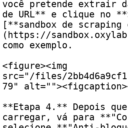
você pretende extrair d
de URL** e clique no **
[**sandbox de scraping 
(https://sandbox.oxylab
como exemplo.

<figure><img 
src="/files/2bb4d6a9cf1
79" alt=""><figcaption>
**Etapa 4.** Depois que
carregar, vá para **"Co
selecione **"Anti-bloqu