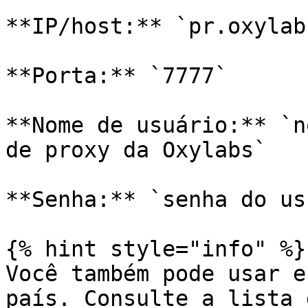
**IP/host:** `pr.oxylab
**Porta:** `7777`

**Nome de usuário:** `n
de proxy da Oxylabs`

**Senha:** `senha do us
{% hint style="info" %}

Você também pode usar e
país. Consulte a lista 