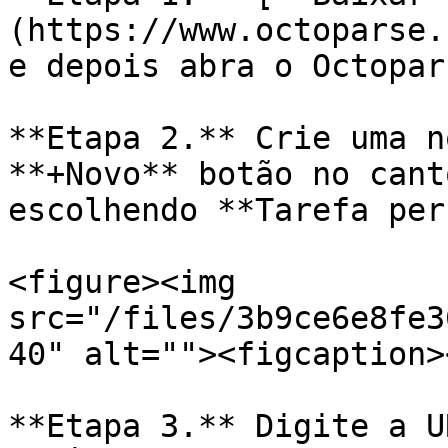
(https://www.octoparse.
e depois abra o Octopars
**Etapa 2.** Crie uma n
**+Novo** botão no cant
escolhendo **Tarefa per
<figure><img 
src="/files/3b9ce6e8fe3
40" alt=""><figcaption>
**Etapa 3.** Digite a U