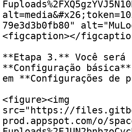
Fuploads%2FXQ5gzYVJ5N10
alt=media&#x26;token=10
79e3d3b0fb80" alt="MuLo
<figcaption></figcaptio
**Etapa 3.** Você será 
**Configuração básica**
em **Configurações de p
<figure><img 
src="https://files.gitb
prod.appspot.com/o/spac
Fuploads%2FJUN2bnbzoCyc