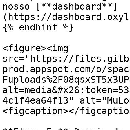
nosso [**dashboard**]
(https://dashboard.oxyl
{% endhint %}

<figure><img 
src="https://files.gitb
prod.appspot.com/o/spac
Fuploads%2F08qsxST5x3UP
alt=media&#x26;token=53
4c1f4ea64f13" alt="MuLo
<figcaption></figcaptio