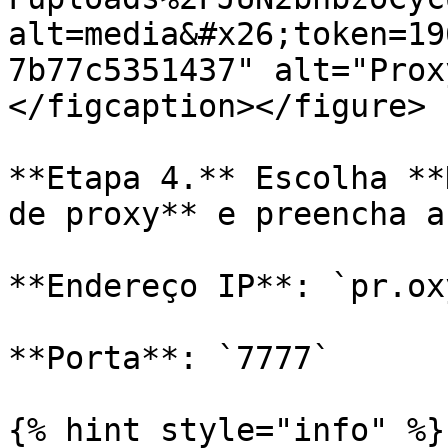
alt=media&#x26;token=19
7b77c5351437" alt="Prox
</figcaption></figure>

**Etapa 4.** Escolha **
de proxy** e preencha a
**Endereço IP**: `pr.ox
**Porta**: `7777`

{% hint style="info" %}
