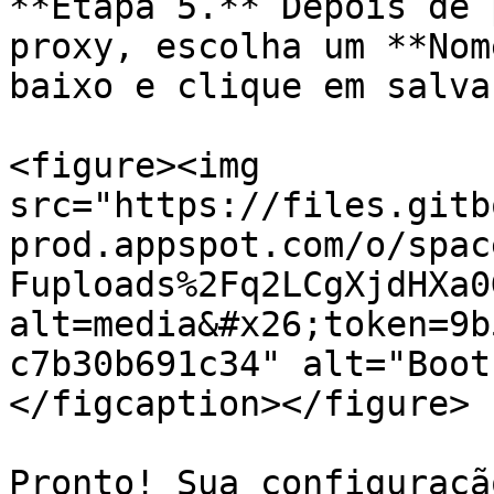
**Etapa 5.** Depois de 
proxy, escolha um **Nom
baixo e clique em salvar
<figure><img 
src="https://files.gitb
prod.appspot.com/o/spac
Fuploads%2Fq2LCgXjdHXa0
alt=media&#x26;token=9b
c7b30b691c34" alt="Boot
</figcaption></figure>

Pronto! Sua configuraçã