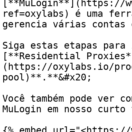
[**MuLogin**](https://w
ref=oxylabs) é uma ferr
gerencia várias contas 
Siga estas etapas para 
[**Residential Proxies*
(https://oxylabs.io/pro
pool)**.**&#x20;

Você também pode ver co
MuLogin em nosso curto 
{% embed url="<https://