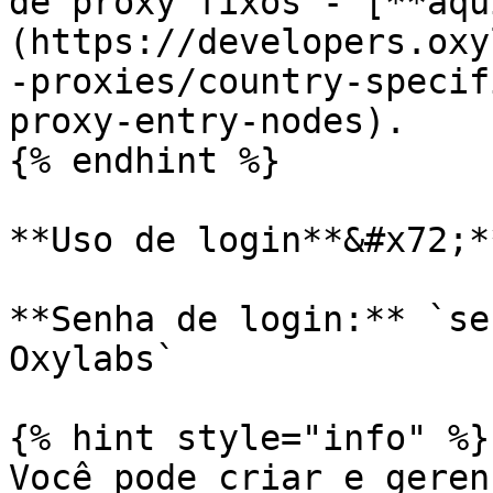
de proxy fixos - [**aqu
(https://developers.oxy
-proxies/country-specif
proxy-entry-nodes).

{% endhint %}

**Uso de login**&#x72;*
**Senha de login:** `se
Oxylabs`

{% hint style="info" %}

Você pode criar e geren