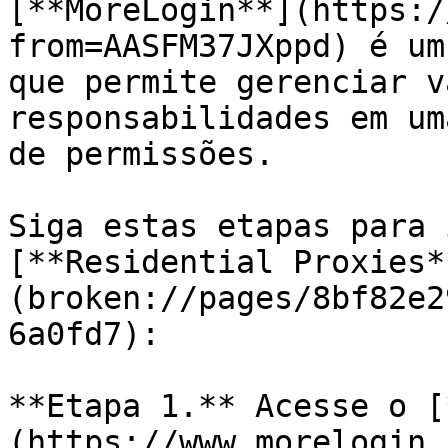
[**MoreLogin**](https:/
from=AASFM37JXppd) é um
que permite gerenciar v
responsabilidades em um
de permissões.

Siga estas etapas para 
[**Residential Proxies*
(broken://pages/8bf82e2
6a0fd7):

**Etapa 1.** Acesse o [
(https://www.morelogin.