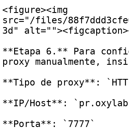
<figure><img 
src="/files/88f7ddd3cfe
3d" alt=""><figcaption>
**Etapa 6.** Para confi
proxy manualmente, insi
**Tipo de proxy**: `HTT
**IP/Host**: `pr.oxylab
**Porta**: `7777`
