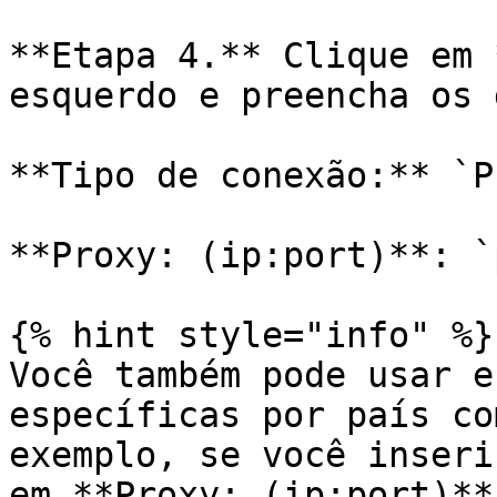
**Etapa 4.** Clique em 
esquerdo e preencha os 
**Tipo de conexão:** `P
**Proxy: (ip:port)**: `
{% hint style="info" %}

Você também pode usar e
específicas por país co
exemplo, se você inseri
em **Proxy: (ip:port)**