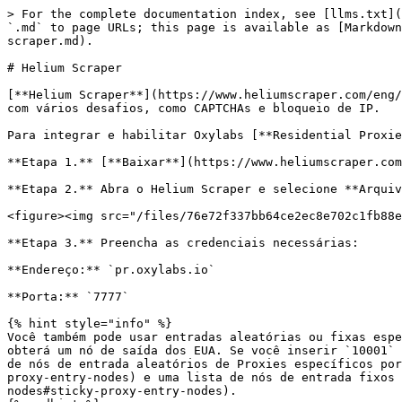
> For the complete documentation index, see [llms.txt](
`.md` to page URLs; this page is available as [Markdown
scraper.md).

# Helium Scraper

[**Helium Scraper**](https://www.heliumscraper.com/eng/
com vários desafios, como CAPTCHAs e bloqueio de IP.

Para integrar e habilitar Oxylabs [**Residential Proxie
**Etapa 1.** [**Baixar**](https://www.heliumscraper.com
**Etapa 2.** Abra o Helium Scraper e selecione **Arquiv
<figure><img src="/files/76e72f337bb64ce2ec8e702c1fb88e
**Etapa 3.** Preencha as credenciais necessárias:

**Endereço:** `pr.oxylabs.io`

**Porta:** `7777`

{% hint style="info" %}

Você também pode usar entradas aleatórias ou fixas espe
obterá um nó de saída dos EUA. Se você inserir `10001` 
de nós de entrada aleatórios de Proxies específicos por
proxy-entry-nodes) e uma lista de nós de entrada fixos 
nodes#sticky-proxy-entry-nodes).
