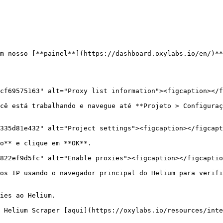
m nosso [**painel**](https://dashboard.oxylabs.io/en/)**
cf69575163" alt="Proxy list information"><figcaption></f
cê está trabalhando e navegue até **Projeto > Configuraç
335d81e432" alt="Project settings"><figcaption></figcapt
o** e clique em **OK**.

822ef9d5fc" alt="Enable proxies"><figcaption></figcaptio
os IP usando o navegador principal do Helium para verifi
ies ao Helium.

 Helium Scraper [aqui](https://oxylabs.io/resources/inte