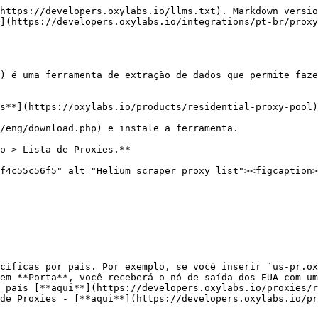
https://developers.oxylabs.io/llms.txt). Markdown versio
](https://developers.oxylabs.io/integrations/pt-br/proxy
) é uma ferramenta de extração de dados que permite faze
s**](https://oxylabs.io/products/residential-proxy-pool)
/eng/download.php) e instale a ferramenta.

o > Lista de Proxies.**

f4c55c56f5" alt="Helium scraper proxy list"><figcaption>
cíficas por país. Por exemplo, se você inserir `us-pr.ox
em **Porta**, você receberá o nó de saída dos EUA com um
 país [**aqui**](https://developers.oxylabs.io/proxies/r
de Proxies - [**aqui**](https://developers.oxylabs.io/pr