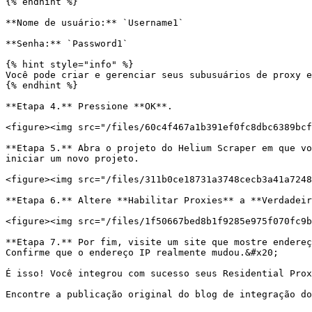
{% endhint %}

**Nome de usuário:** `Username1`

**Senha:** `Password1`

{% hint style="info" %}

Você pode criar e gerenciar seus subusuários de proxy e
{% endhint %}

**Etapa 4.** Pressione **OK**.

<figure><img src="/files/60c4f467a1b391ef0fc8dbc6389bcf
**Etapa 5.** Abra o projeto do Helium Scraper em que vo
iniciar um novo projeto.

<figure><img src="/files/311b0ce18731a3748cecb3a41a7248
**Etapa 6.** Altere **Habilitar Proxies** a **Verdadeir
<figure><img src="/files/1f50667bed8b1f9285e975f070fc9b
**Etapa 7.** Por fim, visite um site que mostre endereç
Confirme que o endereço IP realmente mudou.&#x20;

É isso! Você integrou com sucesso seus Residential Prox
Encontre a publicação original do blog de integração do