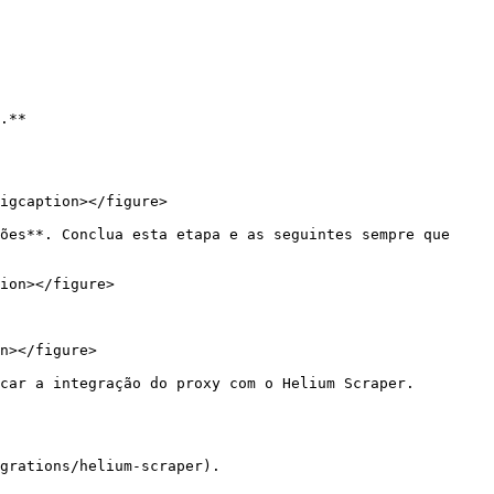
.**

igcaption></figure>

ões**. Conclua esta etapa e as seguintes sempre que 
ion></figure>

n></figure>

car a integração do proxy com o Helium Scraper. 
grations/helium-scraper).
