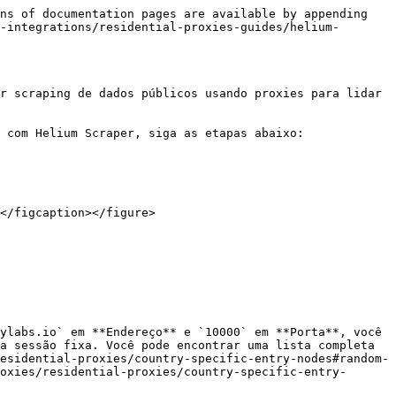
ns of documentation pages are available by appending 
-integrations/residential-proxies-guides/helium-
r scraping de dados públicos usando proxies para lidar 
 com Helium Scraper, siga as etapas abaixo:

</figcaption></figure>

ylabs.io` em **Endereço** e `10000` em **Porta**, você 
a sessão fixa. Você pode encontrar uma lista completa 
esidential-proxies/country-specific-entry-nodes#random-
oxies/residential-proxies/country-specific-entry-