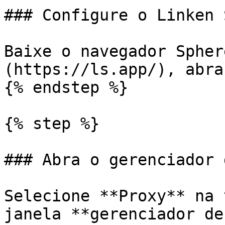
### Configure o Linken 
Baixe o navegador Spher
(https://ls.app/), abra
{% endstep %}

{% step %}

### Abra o gerenciador 
Selecione **Proxy** na 
janela **gerenciador de