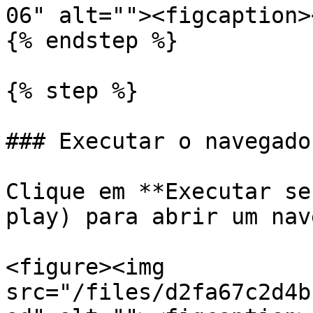
06" alt=""><figcaption>
{% endstep %}

{% step %}

### Executar o navegador
Clique em **Executar se
play) para abrir um nav
<figure><img 
src="/files/d2fa67c2d4b