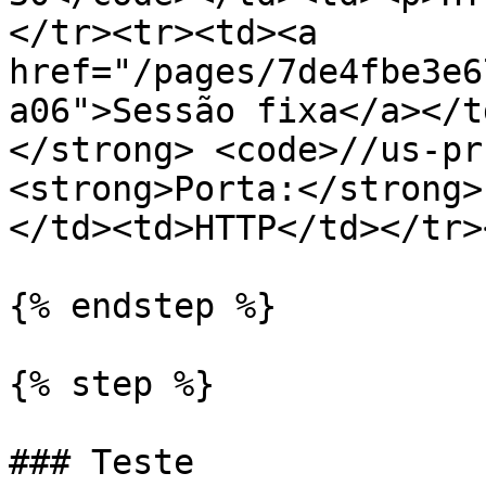
</tr><tr><td><a 
href="/pages/7de4fbe3e6
a06">Sessão fixa</a></t
</strong> <code>//us-pr
<strong>Porta:</strong>
</td><td>HTTP</td></tr>
{% endstep %}

{% step %}

### Teste
