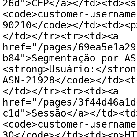
26d">CEP</a></td><td><s
<code>customer-username
90210</code></td><td><p
</td></tr><tr><td><a 
href="/pages/69ea5e1a29
b84">Segmentação por AS
<strong>Usuário:</stron
ASN-21928</code></td><t
</td></tr><tr><td><a 
href="/pages/3f44d46a1d
c1d">Sessão</a></td><td
<code>customer-username
30</code></td><td><p>HT