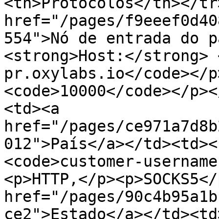
<th>Protocolos</th></tr
href="/pages/f9eeef0d40
554">Nó de entrada do p
<strong>Host:</strong> 
pr.oxylabs.io</code></p
<code>10000</code></p><
<td><a 
href="/pages/ce971a7d8b
012">País</a></td><td><
<code>customer-username
<p>HTTP,</p><p>SOCKS5</
href="/pages/90c4b95a1b
ce2">Estado</a></td><td