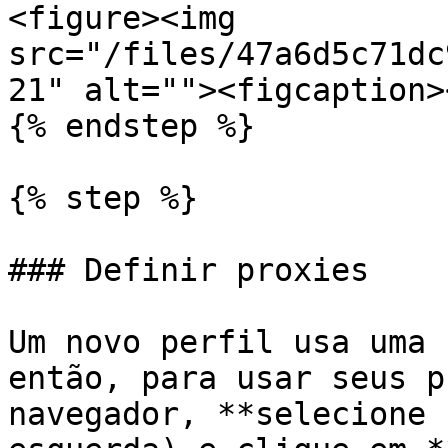
<figure><img 
src="/files/47a6d5c71dc
21" alt=""><figcaption>
{% endstep %}

{% step %}

### Definir proxies

Um novo perfil usa uma 
então, para usar seus p
navegador, **selecione 