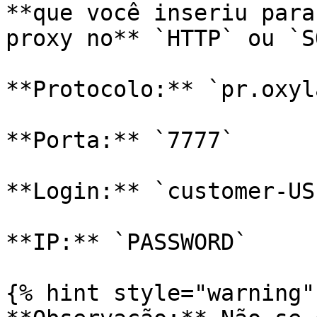
**que você inseriu para
proxy no** `HTTP` ou `S
**Protocolo:** `pr.oxyl
**Porta:** `7777`

**Login:** `customer-US
**IP:** `PASSWORD`

{% hint style="warning" 