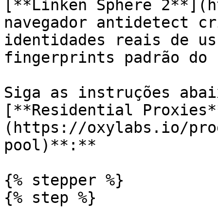
[**Linken Sphere 2**](h
navegador antidetect cr
identidades reais de us
fingerprints padrão do 
Siga as instruções abai
[**Residential Proxies*
(https://oxylabs.io/pro
pool)**:**

{% stepper %}

{% step %}
