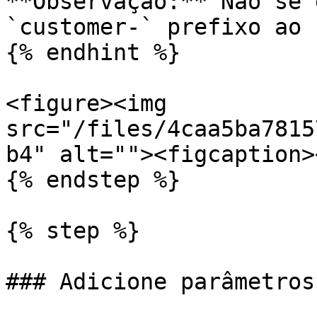
**Observação:** Não se 
`customer-` prefixo ao 
{% endhint %}

<figure><img 
src="/files/4caa5ba7815
b4" alt=""><figcaption>
{% endstep %}

{% step %}

### Adicione parâmetros