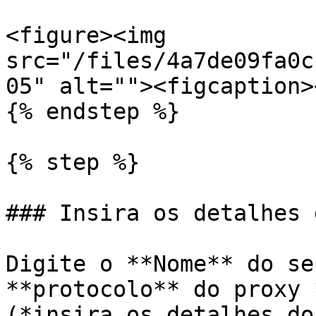
<figure><img 
src="/files/4a7de09fa0c
05" alt=""><figcaption>
{% endstep %}

{% step %}

### Insira os detalhes 
Digite o **Nome** do se
**protocolo** do proxy 
(*insira os detalhes do 