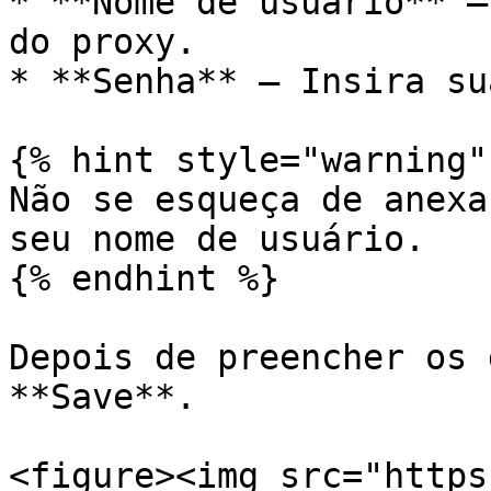
* **Nome de usuário** –
do proxy.

* **Senha** – Insira su
{% hint style="warning" 
Não se esqueça de anexa
seu nome de usuário.

{% endhint %}

Depois de preencher os 
**Save**.

<figure><img src="https