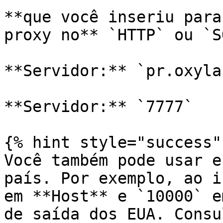
**que você inseriu para
proxy no** `HTTP` ou `S
**Servidor:** `pr.oxyla
**Servidor:** `7777`

{% hint style="success" 
Você também pode usar e
país. Por exemplo, ao i
em **Host** e `10000` e
de saída dos EUA. Consu