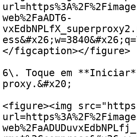
url=https%3A%2F%2Fimage
web%2FaADT6-
vxEdbNPLfX_superproxy2.
ess&#x26;w=3840&#x26;q=
</figcaption></figure>

6\. Toque em **Iniciar*
proxy.&#x20;

<figure><img src="https
url=https%3A%2F%2Fimage
web%2FaADUDuvxEdbNPLfj_