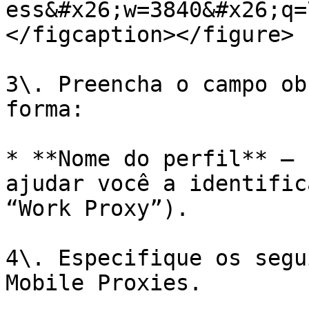
ess&#x26;w=3840&#x26;q=
</figcaption></figure>

3\. Preencha o campo ob
forma:

* **Nome do perfil** – 
ajudar você a identific
“Work Proxy”).

4\. Especifique os segu
Mobile Proxies.
