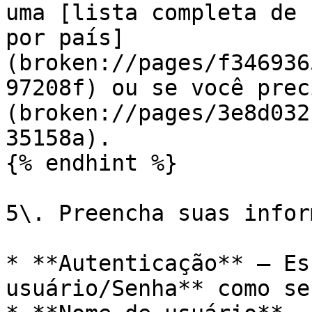
uma [lista completa de 
por país]
(broken://pages/f346936
97208f) ou se você prec
(broken://pages/3e8d032
35158a).

{% endhint %}

5\. Preencha suas infor
* **Autenticação** – Es
usuário/Senha** como se