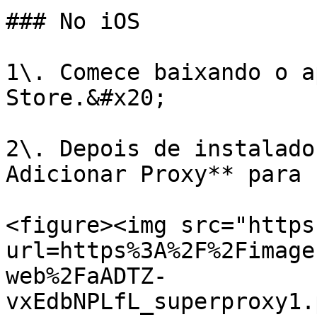
### No iOS

1\. Comece baixando o a
Store.&#x20;

2\. Depois de instalado
Adicionar Proxy** para 
<figure><img src="https
url=https%3A%2F%2Fimage
web%2FaADTZ-
vxEdbNPLfL_superproxy1.