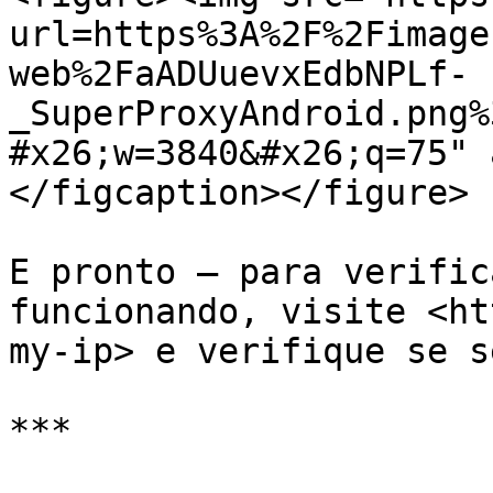
url=https%3A%2F%2Fimage
web%2FaADUuevxEdbNPLf-
_SuperProxyAndroid.png%
#x26;w=3840&#x26;q=75" 
</figcaption></figure>

E pronto – para verific
funcionando, visite <ht
my-ip> e verifique se s
***
