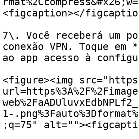
rmat%2Ccompress&#x26;w=
<figcaption></figcaptio
7\. Você receberá um po
conexão VPN. Toque em *
ao app acesso à configu
<figure><img src="https
url=https%3A%2F%2Fimage
web%2FaADUluvxEdbNPLf2_
1-.png%3Fauto%3Dformat%
;q=75" alt=""><figcapti