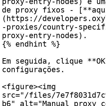
proxy-entry-nodes) e um
de proxy fixos - [**aqu
(https://developers.oxy
-proxies/country-specif
proxy-entry-nodes).

{% endhint %}

Em seguida, clique **OK
configurações.

<figure><img 
src="/files/7e7f8031d7c
b6" alt="Manual proxy c