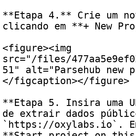
**Etapa 4.** Crie um no
clicando em **+ New Pro
<figure><img 
src="/files/477aa5e9ef0
51" alt="Parsehub new p
</figcaption></figure>

**Etapa 5. Insira uma U
de extrair dados públic
`https://oxylabs.io`. E
**Start project on this