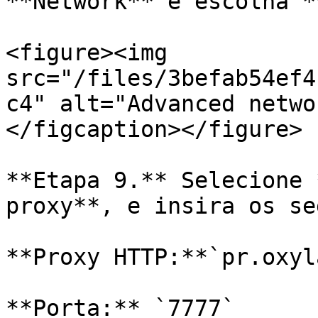
**Network** e escolha *
<figure><img 
src="/files/3befab54ef4
c4" alt="Advanced netwo
</figcaption></figure>

**Etapa 9.** Selecione 
proxy**, e insira os se
**Proxy HTTP:**`pr.oxyl
**Porta:** `7777`
