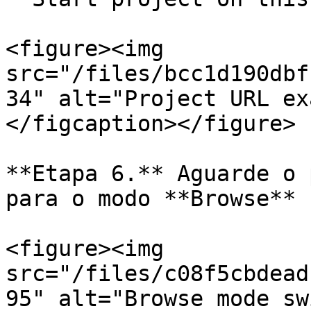
<figure><img 
src="/files/bcc1d190dbf
34" alt="Project URL ex
</figcaption></figure>

**Etapa 6.** Aguarde o 
para o modo **Browse** .
<figure><img 
src="/files/c08f5cbdead
95" alt="Browse mode sw