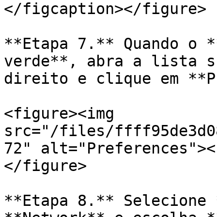
</figcaption></figure>

**Etapa 7.** Quando o *
verde**, abra a lista s
direito e clique em **P
<figure><img 
src="/files/ffff95de3d0
72" alt="Preferences"><
</figure>

**Etapa 8.** Selecione 