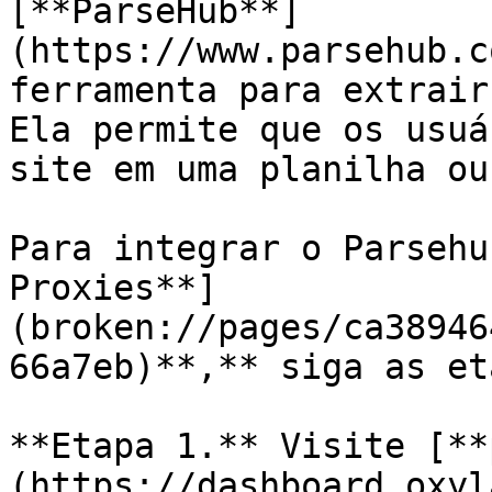
[**ParseHub**]
(https://www.parsehub.c
ferramenta para extrair
Ela permite que os usuá
site em uma planilha ou
Para integrar o Parsehu
Proxies**]
(broken://pages/ca38946
66a7eb)**,** siga as et
**Etapa 1.** Visite [**
(https://dashboard.oxyl