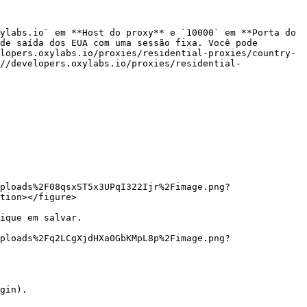
ylabs.io` em **Host do proxy** e `10000` em **Porta do 
de saída dos EUA com uma sessão fixa. Você pode 
lopers.oxylabs.io/proxies/residential-proxies/country-
//developers.oxylabs.io/proxies/residential-
ploads%2F08qsxST5x3UPqI322Ijr%2Fimage.png?
tion></figure>

ique em salvar.

ploads%2Fq2LCgXjdHXa0GbKMpL8p%2Fimage.png?
gin).
