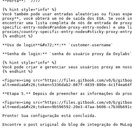
**Porta**: `7777`

{% hint style="info" %}

Você também pode usar entradas aleatórias ou fixas espe
proxy**, você obterá um nó de saída dos EUA. Se você in
encontrar uma lista completa de nós de entrada de proxy
specific-entry-nodes#random-proxy-entry-nodes) e uma li
proxies/country-specific-entry-nodes#sticky-proxy-entry
{% endhint %}

**Uso de login**&#x72;**:** `customer-username`

**Senha de login:** `senha do usuário proxy da Oxylabs`

{% hint style="info" %}

Você pode criar e gerenciar seus usuários proxy em noss
{% endhint %}

<figure><img src="https://files.gitbook.com/v0/b/gitboo
alt=media&#x26;token=5336dab2-887f-4839-880e-4c1f4ea64f
**Etapa 5.** Depois de preencher as informações do prox
<figure><img src="https://files.gitbook.com/v0/b/gitboo
alt=media&#x26;token=9b596592-20e3-47aa-b606-c7b30b691c
Pronto! Sua configuração está concluída.

Encontre o post original do blog de integração do MuLog