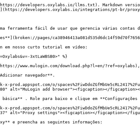
https://developers.oxylabs.io/llms.txt). Markdown versio
](https://developers.oxylabs.io/integrations/pt-br/proxy
ma ferramenta fácil de usar que gerencia várias contas d
es**](broken://pages/ca38946413a081d535d6dc14f59d70f7656
n em nosso curto tutorial em vídeo:

=Oxylabs&v=-3xtLaWBSB0>" %}

https://www.mulogin.com/download.php?l=en/?ref=oxylabs),
Adicionar navegador**.

k-x-prod.appspot.com/o/spaces%2FiwDdoZGfMbUe5cRL2417%2Fu
80" alt="MuLogin add browser"><figcaption></figcaption><
 básica** . Role para baixo e clique em **Configurações 
k-x-prod.appspot.com/o/spaces%2FiwDdoZGfMbUe5cRL2417%2Fu
37" alt="Proxy settings"><figcaption></figcaption></figu
xy** e preencha as seguintes informações:
