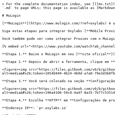
> For the complete documentation index, see [llms.txt](
`.md` to page URLs; this page is available as [Markdown
# MuLogin

[**MuLogin**](https://www.mulogin.com/?ref=oxylabs) é u
Siga estas etapas para integrar Oxylabs [**Mobile Proxi
Você também pode ver como integrar Proxies com o MuLogi
{% embed url="<https://www.youtube.com/watch?ab_channel
**Etapa 1.** Baixe o MuLogin em seu [**site oficial**](
**Etapa 2.** Depois de abrir a ferramenta, clique em **
<figure><img src="https://files.gitbook.com/v0/b/gitboo
alt=media&#x26;token=1054b949-4b24-4b9d-a7a0-79e3d3b0fb
**Etapa 3.** Você será colocado na seção **Configuração
<figure><img src="https://files.gitbook.com/v0/b/gitboo
alt=media&#x26;token=196a4106-59c0-4a4f-8a35-7b77c53514
**Etapa 4.** Escolha **HTTP** em **Configurações de pro
**Endereço IP**: `pr.oxylabs.io`
