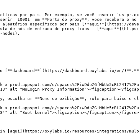
cíficas por país. Por exemplo, se você inserir `us-pr.ox
serir `10001` em **Porta do proxy**, você receberá o nó 
 aleatórios específicos por país [**aqui**](https://deve
sta de nós de entrada de proxy fixos - [**aqui**](https:
-nodes).

o [**dashboard**](https://dashboard.oxylabs.io/en/)**.**

k-x-prod.appspot.com/o/spaces%2FiwDdoZGfMbUe5cRL2417%2Fu
13" alt="MuLogin Proxy Information"><figcaption></figcap
y, escolha um **Nome de exibição**, role para baixo e cl
k-x-prod.appspot.com/o/spaces%2FiwDdoZGfMbUe5cRL2417%2Fu
34" alt="Boot kernel"><figcaption></figcaption></figure>

in [aqui](https://oxylabs.io/resources/integrations/mulo