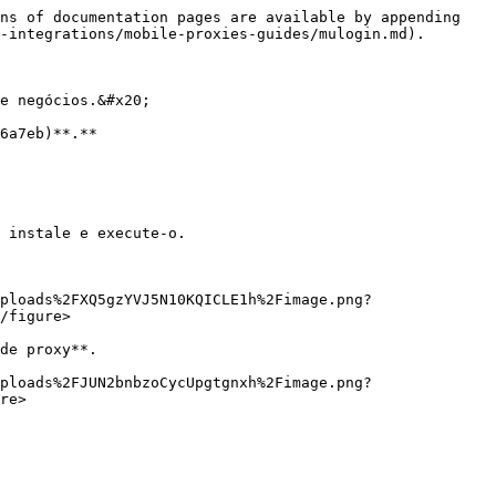
ns of documentation pages are available by appending 
-integrations/mobile-proxies-guides/mulogin.md).

e negócios.&#x20;

6a7eb)**.**

 instale e execute-o.

ploads%2FXQ5gzYVJ5N10KQICLE1h%2Fimage.png?
/figure>

de proxy**.

ploads%2FJUN2bnbzoCycUpgtgnxh%2Fimage.png?
re>
