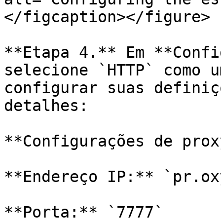
</figcaption></figure>

**Etapa 4.** Em **Confi
selecione `HTTP` como u
configurar suas definiç
detalhes:

**Configurações de prox
**Endereço IP:** `pr.ox
**Porta:** `7777`
