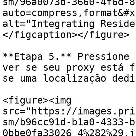
sm/96a0073d-3660-4f6d-8
auto=compress,format&#x
alt="Integrating Reside
</figcaption></figure>

**Etapa 5.** Pressione 
ver se seu proxy está f
se uma localização dedi
<figure><img 
src="https://images.pri
sm/b96cc91d-b1a0-4333-b
0bbe0fa33026_4%282%29.j