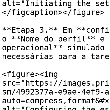
alt="Initiating the set
</figcaption></figure>

**Etapa 3.** Em **confi
o **Nome do perfil** e 
operacional** simulado 
necessárias para a taref
<figure><img 
src="https://images.pri
sm/4992377a-e9ae-4ef9-a
auto=compress,format&#x
alt="Configuring the es