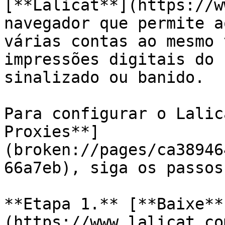
[**Lalicat**](https://w
navegador que permite a
várias contas ao mesmo 
impressões digitais do 
sinalizado ou banido.

Para configurar o Lalic
Proxies**]
(broken://pages/ca38946
66a7eb), siga os passos
**Etapa 1.** [**Baixe**
(https://www.lalicat.co