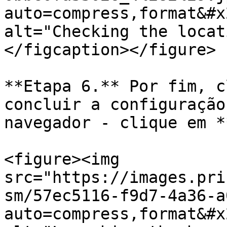
auto=compress,format&#x
alt="Checking the locat
</figcaption></figure>

**Etapa 6.** Por fim, c
concluir a configuração
navegador - clique em *
<figure><img 
src="https://images.pri
sm/57ec5116-f9d7-4a36-a
auto=compress,format&#x