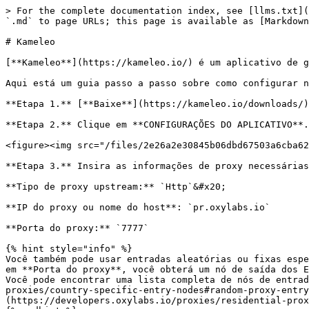
> For the complete documentation index, see [llms.txt](
`.md` to page URLs; this page is available as [Markdown
# Kameleo

[**Kameleo**](https://kameleo.io/) é um aplicativo de g
Aqui está um guia passo a passo sobre como configurar n
**Etapa 1.** [**Baixe**](https://kameleo.io/downloads/)
**Etapa 2.** Clique em **CONFIGURAÇÕES DO APLICATIVO**.

<figure><img src="/files/2e26a2e30845b06dbd67503a6cba62
**Etapa 3.** Insira as informações de proxy necessárias
**Tipo de proxy upstream:** `Http`&#x20;

**IP do proxy ou nome do host**: `pr.oxylabs.io`

**Porta do proxy:** `7777`

{% hint style="info" %}

Você também pode usar entradas aleatórias ou fixas espe
em **Porta do proxy**, você obterá um nó de saída dos E
Você pode encontrar uma lista completa de nós de entrad
proxies/country-specific-entry-nodes#random-proxy-entry
(https://developers.oxylabs.io/proxies/residential-prox