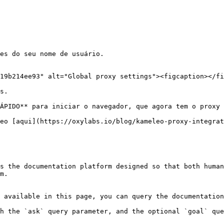
es do seu nome de usuário.

19b214ee93" alt="Global proxy settings"><figcaption></fi
s.

ÁPIDO** para iniciar o navegador, que agora tem o proxy 
eo [aqui](https://oxylabs.io/blog/kameleo-proxy-integrat
s the documentation platform designed so that both human
m.

 available in this page, you can query the documentation
h the `ask` query parameter, and the optional `goal` que