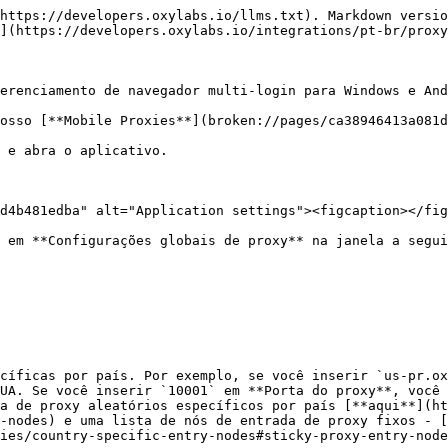
https://developers.oxylabs.io/llms.txt). Markdown versio
](https://developers.oxylabs.io/integrations/pt-br/proxy
erenciamento de navegador multi-login para Windows e And
osso [**Mobile Proxies**](broken://pages/ca38946413a081d
 e abra o aplicativo.

d4b481edba" alt="Application settings"><figcaption></fig
 em **Configurações globais de proxy** na janela a segui
cíficas por país. Por exemplo, se você inserir `us-pr.ox
UA. Se você inserir `10001` em **Porta do proxy**, você 
a de proxy aleatórios específicos por país [**aqui**](ht
-nodes) e uma lista de nós de entrada de proxy fixos - [
ies/country-specific-entry-nodes#sticky-proxy-entry-node