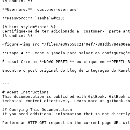
{% endhint %}

**Username:** `customer-username`

**Password:** `senha`&#x20;

{% hint style="info" %}

Certifique-se de ter adicionado a `customer-` parte ant
{% endhint %}

<figure><img src="/files/e399558c2149ef77881dd5784a00ea
**Etapa 4.** Feche a janela para salvar as configuraçõe
É isso! Crie um **NOVO PERFIL** ou clique em **PERFIL R
Encontre o post original do blog de integração do Kamel
---

# Agent Instructions

This documentation is published with GitBook. GitBook i
technical content effectively. Learn more at gitbook.co
## Querying This Documentation

If you need additional information that is not directly
Perform an HTTP GET request on the current page URL wit