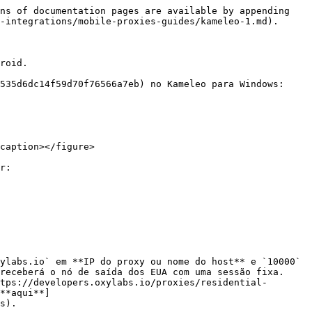
ns of documentation pages are available by appending 
-integrations/mobile-proxies-guides/kameleo-1.md).

roid.

535d6dc14f59d70f76566a7eb) no Kameleo para Windows:

caption></figure>

r:

ylabs.io` em **IP do proxy ou nome do host** e `10000` 
receberá o nó de saída dos EUA com uma sessão fixa. 
tps://developers.oxylabs.io/proxies/residential-
**aqui**]
s).
