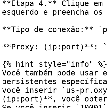
**Etapa 4.** Clique em 
esquerdo e preencha os 
**Tipo de conexão:** `p
**Proxy: (ip:port)**: `
{% hint style="info" %}

Você também pode usar e
persistentes específica
você inserir `us-pr.oxy
(ip:port)**, você obter
Se você inserir `10001`