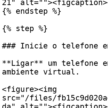
21" alt=""><figcaption>
{% endstep %}

{% step %}

### Inicie o telefone e
**Ligar** um telefone e
ambiente virtual.

<figure><img 
src="/files/fb15c9d020a
da" alt=""><figcaption>