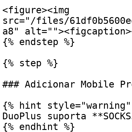
<figure><img 
src="/files/61df0b5600e
a8" alt=""><figcaption>
{% endstep %}

{% step %}

### Adicionar Mobile Pr
{% hint style="warning" 
DuoPlus suporta **SOCKS
{% endhint %}
