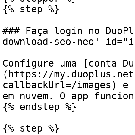
{% step %}

### Faça login no DuoPl
download-seo-neo" id="i
Configure uma [conta Du
(https://my.duoplus.net
callbackUrl=/images) e 
em nuvem. O app funcion
{% endstep %}

{% step %}
