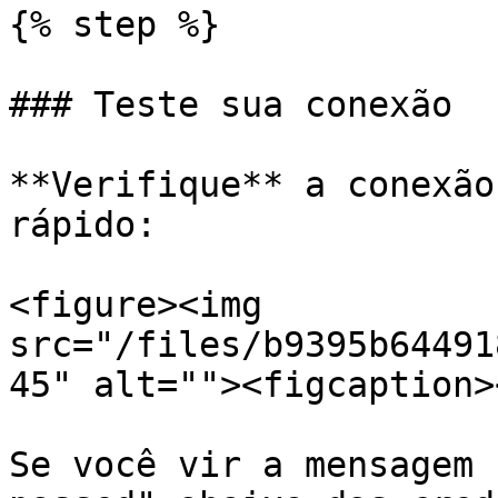
{% step %}

### Teste sua conexão

**Verifique** a conexão
rápido:

<figure><img 
src="/files/b9395b64491
45" alt=""><figcaption>
Se você vir a mensagem 