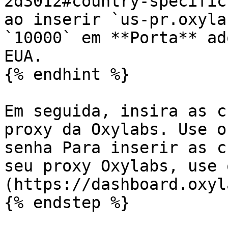
2d3012#country-specific
ao inserir `us-pr.oxyla
`10000` em **Porta** ad
EUA.

{% endhint %}

Em seguida, insira as c
proxy da Oxylabs. Use o
senha Para inserir as c
seu proxy Oxylabs, use 
(https://dashboard.oxyl
{% endstep %}
