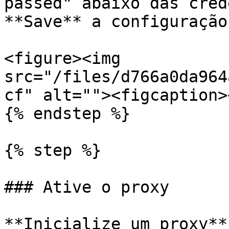
passed" abaixo das cred
**Save** a configuração
<figure><img 
src="/files/d766a0da964
cf" alt=""><figcaption>
{% endstep %}

{% step %}

### Ative o proxy

**Inicialize um proxy**