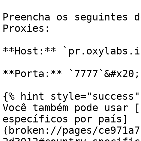
Preencha os seguintes d
Proxies:

**Host:** `pr.oxylabs.io
**Porta:** `7777`&#x20;

{% hint style="success" 
Você também pode usar [
específicos por país]
(broken://pages/ce971a7