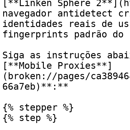
[**Linken Sphere 2**](h
navegador antidetect cr
identidades reais de us
fingerprints padrão do 
Siga as instruções abai
[**Mobile Proxies**]
(broken://pages/ca38946
66a7eb)**:**

{% stepper %}

{% step %}
