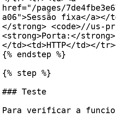
href="/pages/7de4fbe3e6
a06">Sessão fixa</a></t
</strong> <code>//us-pr
<strong>Porta:</strong>
</td><td>HTTP</td></tr>
{% endstep %}

{% step %}

### Teste

Para verificar a funcio