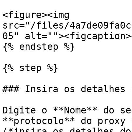
<figure><img 
src="/files/4a7de09fa0c
05" alt=""><figcaption>
{% endstep %}

{% step %}

### Insira os detalhes 
Digite o **Nome** do se
**protocolo** do proxy 
(*insira os detalhes do 