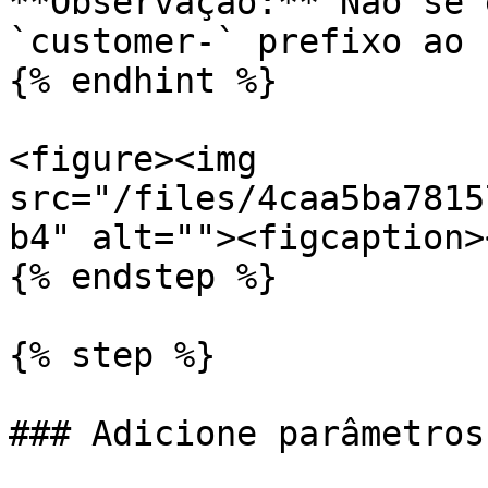
**Observação:** Não se 
`customer-` prefixo ao 
{% endhint %}

<figure><img 
src="/files/4caa5ba7815
b4" alt=""><figcaption>
{% endstep %}

{% step %}

### Adicione parâmetros