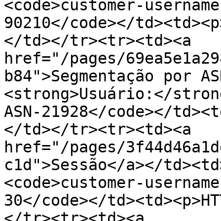
<code>customer-username
90210</code></td><td><p
</td></tr><tr><td><a 
href="/pages/69ea5e1a29
b84">Segmentação por AS
<strong>Usuário:</stron
ASN-21928</code></td><t
</td></tr><tr><td><a 
href="/pages/3f44d46a1d
c1d">Sessão</a></td><td
<code>customer-username
30</code></td><td><p>HT
</tr><tr><td><a 