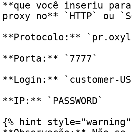
**que você inseriu para
proxy no** `HTTP` ou `S
**Protocolo:** `pr.oxyl
**Porta:** `7777`

**Login:** `customer-US
**IP:** `PASSWORD`

{% hint style="warning" 