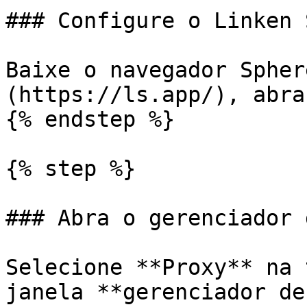
### Configure o Linken 
Baixe o navegador Spher
(https://ls.app/), abra
{% endstep %}

{% step %}

### Abra o gerenciador 
Selecione **Proxy** na 
janela **gerenciador de