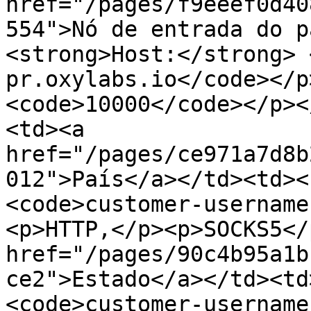
href="/pages/f9eeef0d40
554">Nó de entrada do p
<strong>Host:</strong> 
pr.oxylabs.io</code></p
<code>10000</code></p><
<td><a 
href="/pages/ce971a7d8b
012">País</a></td><td><
<code>customer-username
<p>HTTP,</p><p>SOCKS5</
href="/pages/90c4b95a1b
ce2">Estado</a></td><td
<code>customer-username