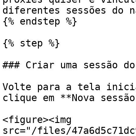
diferentes sessões do n
{% endstep %}

{% step %}

### Criar uma sessão do
Volte para a tela inici
clique em **Nova sessão*
<figure><img 
src="/files/47a6d5c71dc