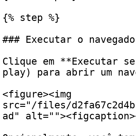
{% step %}

### Executar o navegador
Clique em **Executar se
play) para abrir um nav
<figure><img 
src="/files/d2fa67c2d4b
ad" alt=""><figcaption>