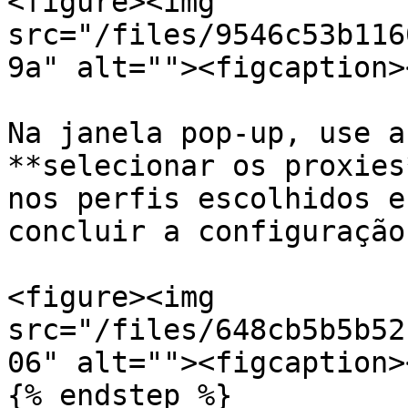
<figure><img 
src="/files/9546c53b116
9a" alt=""><figcaption>
Na janela pop-up, use a
**selecionar os proxies
nos perfis escolhidos e
concluir a configuração
<figure><img 
src="/files/648cb5b5b52
06" alt=""><figcaption>
{% endstep %}
