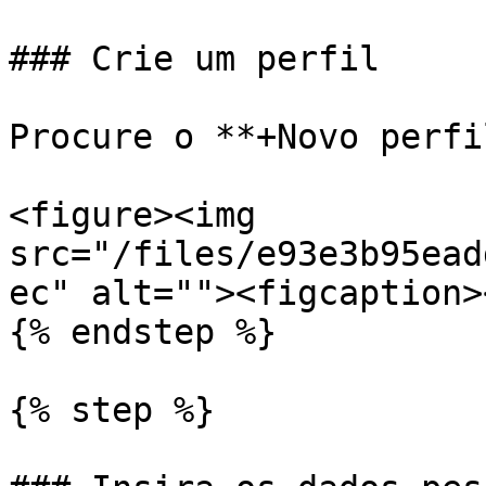
### Crie um perfil

Procure o **+Novo perfi
<figure><img 
src="/files/e93e3b95ead
ec" alt=""><figcaption>
{% endstep %}

{% step %}
