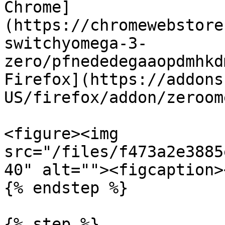
Chrome]
(https://chromewebstore
switchyomega-3-
zero/pfnededegaaopdmhkd
Firefox](https://addons
US/firefox/addon/zeroom
<figure><img 
src="/files/f473a2e3885
40" alt=""><figcaption>
{% endstep %}

{% step %}
