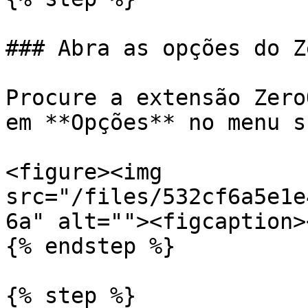
### Abra as opções do Z
Procure a extensão Zero
em **Opções** no menu s
<figure><img 
src="/files/532cf6a5e1e
6a" alt=""><figcaption>
{% endstep %}

{% step %}
