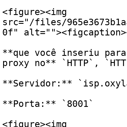
<figure><img 
src="/files/965e3673b1a
0f" alt=""><figcaption>
**que você inseriu para
proxy no** `HTTP`, `HTT
**Servidor:** `isp.oxyl
**Porta:** `8001`

<figure><img 