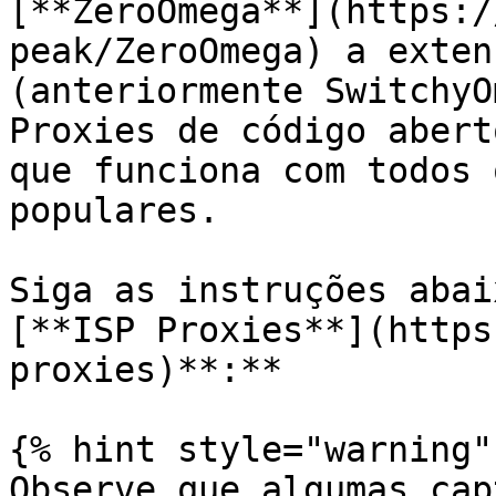
[**ZeroOmega**](https:/
peak/ZeroOmega) a exten
(anteriormente SwitchyO
Proxies de código abert
que funciona com todos 
populares.

Siga as instruções abai
[**ISP Proxies**](https
proxies)**:**

{% hint style="warning" 
Observe que algumas cap