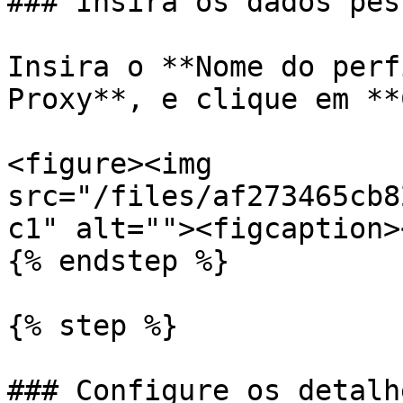
### Insira os dados pes
Insira o **Nome do perf
Proxy**, e clique em **
<figure><img 
src="/files/af273465cb8
c1" alt=""><figcaption>
{% endstep %}

{% step %}

### Configure os detalh