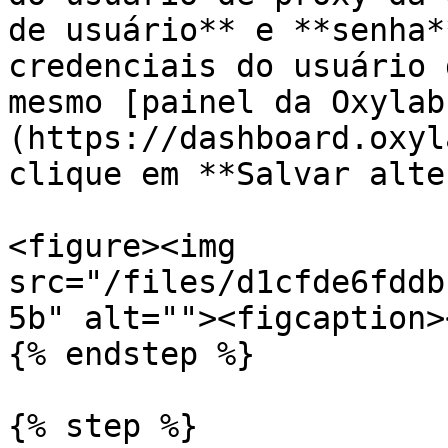
de usuário** e **senha*
credenciais do usuário 
mesmo [painel da Oxylab
(https://dashboard.oxyl
clique em **Salvar alte
<figure><img 
src="/files/d1cfde6fddb
5b" alt=""><figcaption>
{% endstep %}

{% step %}
