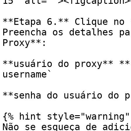
15" alt=""><figcaption>
**Etapa 6.** Clique no 
Preencha os detalhes pa
Proxy**:

**usuário do proxy** **
username`

**senha do usuário do p
{% hint style="warning" 
Não se esqueça de adici