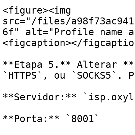
<figure><img 
src="/files/a98f73ac941
6f" alt="Profile name a
<figcaption></figcaptio
**Etapa 5.** Alterar **
`HTTPS`, ou `SOCKS5`. P
**Servidor:** `isp.oxyl
**Porta:** `8001`
