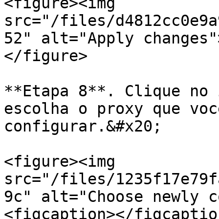
<figure><img 
src="/files/d4812cc0e9a
52" alt="Apply changes"
</figure>

**Etapa 8**. Clique no 
escolha o proxy que voc
configurar.&#x20;

<figure><img 
src="/files/1235f17e79f
9c" alt="Choose newly c
<figcaption></figcaptio