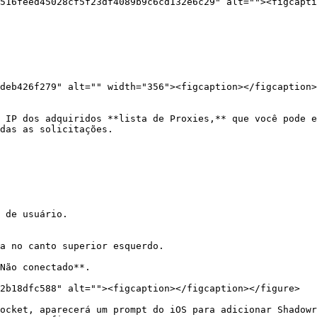
516feed45028cf5f23df4089b9c6cd132e6c29" alt=""><figcapti
deb426f279" alt="" width="356"><figcaption></figcaption>
 IP dos adquiridos **lista de Proxies,** que você pode e
das as solicitações.

 de usuário.

a no canto superior esquerdo.

Não conectado**.

2b18dfc588" alt=""><figcaption></figcaption></figure>

ocket, aparecerá um prompt do iOS para adicionar Shadowr