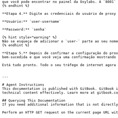
que você pode encontrar no painel da Oxylabs. A `8001` 
{% endhint %}

**Etapa 4.** Digite as credenciais do usuário de proxy 
**Usuário:** `user-username`

**Password:** `senha`

{% hint style="warning" %}

Não se esqueça de adicionar o `user-` parte ao seu nome
{% endhint %}

**Etapa 5.** Depois de confirmar a configuração do prox
bem-sucedida e que você veja uma confirmação mostrando 
Está tudo pronto. Todo o seu tráfego de internet agora 
---

# Agent Instructions

This documentation is published with GitBook. GitBook i
technical content effectively. Learn more at gitbook.co
## Querying This Documentation

If you need additional information that is not directly
Perform an HTTP GET request on the current page URL wit