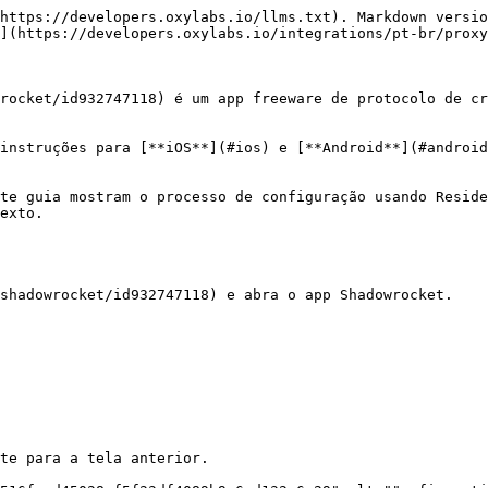
https://developers.oxylabs.io/llms.txt). Markdown versio
](https://developers.oxylabs.io/integrations/pt-br/proxy
rocket/id932747118) é um app freeware de protocolo de cr
instruções para [**iOS**](#ios) e [**Android**](#android
te guia mostram o processo de configuração usando Reside
exto.

shadowrocket/id932747118) e abra o app Shadowrocket.

te para a tela anterior.
