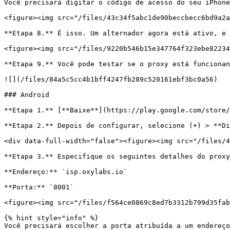
Você precisará digitar o código de acesso do seu iPhone
<figure><img src="/files/43c34f5abc1de90beccbecc6bd9a2a
**Etapa 8.** É isso. Um alternador agora está ativo, e 
<figure><img src="/files/9220b546b15e347764f323ebe82234
**Etapa 9.** Você pode testar se o proxy está funcionan
![](/files/84a5c5cc4b1bff4247fb289c520161ebf3bc0a56)

### Android

**Etapa 1.** [**Baixe**](https://play.google.com/store/
**Etapa 2.** Depois de configurar, selecione (+) > **Di
<div data-full-width="false"><figure><img src="/files/4
**Etapa 3.** Especifique os seguintes detalhes do proxy
**Endereço:** `isp.oxylabs.io`

**Porta:** `8001`

<figure><img src="/files/f564ce0869c8ed7b3312b799d35fab
{% hint style="info" %}

Você precisará escolher a porta atribuída a um endereço