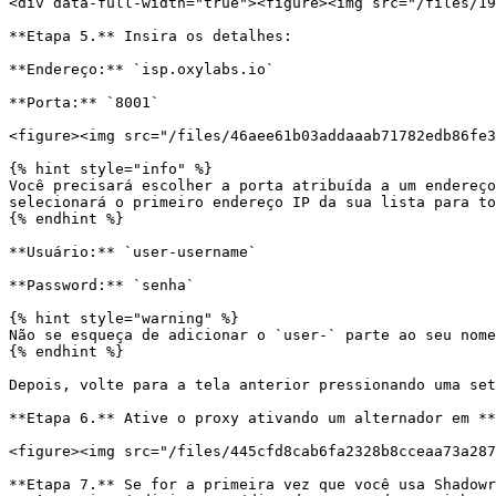
<div data-full-width="true"><figure><img src="/files/19
**Etapa 5.** Insira os detalhes:

**Endereço:** `isp.oxylabs.io`

**Porta:** `8001`

<figure><img src="/files/46aee61b03addaaab71782edb86fe3
{% hint style="info" %}

Você precisará escolher a porta atribuída a um endereço
selecionará o primeiro endereço IP da sua lista para to
{% endhint %}

**Usuário:** `user-username`

**Password:** `senha`

{% hint style="warning" %}

Não se esqueça de adicionar o `user-` parte ao seu nome
{% endhint %}

Depois, volte para a tela anterior pressionando uma set
**Etapa 6.** Ative o proxy ativando um alternador em **
<figure><img src="/files/445cfd8cab6fa2328b8cceaa73a287
**Etapa 7.** Se for a primeira vez que você usa Shadowr