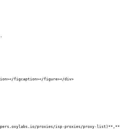
.

ion></figcaption></figure></div>

pers.oxylabs.io/proxies/isp-proxies/proxy-list)**,** 