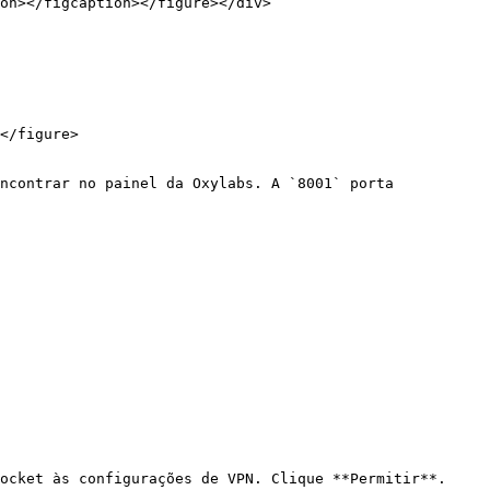
on></figcaption></figure></div>

</figure>

ncontrar no painel da Oxylabs. A `8001` porta 
ocket às configurações de VPN. Clique **Permitir**. 