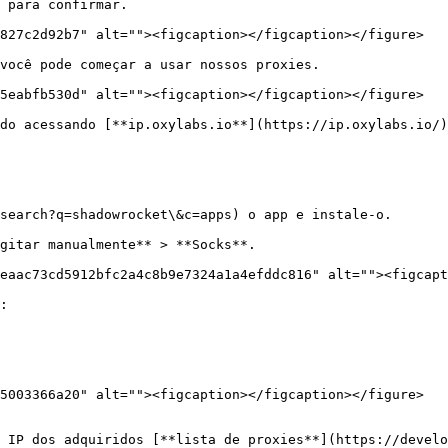
 para confirmar.

827c2d92b7" alt=""><figcaption></figcaption></figure>

você pode começar a usar nossos proxies.

5eabfb530d" alt=""><figcaption></figcaption></figure>

do acessando [**ip.oxylabs.io**](https://ip.oxylabs.io/)
search?q=shadowrocket\&c=apps) o app e instale-o.

gitar manualmente** > **Socks**.

eaac73cd5912bfc2a4c8b9e7324a1a4efddc816" alt=""><figcapt
:

5003366a20" alt=""><figcaption></figcaption></figure>

 IP dos adquiridos [**lista de proxies**](https://develo