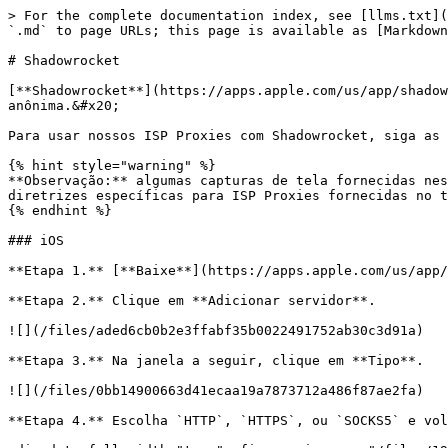
> For the complete documentation index, see [llms.txt](
`.md` to page URLs; this page is available as [Markdown
# Shadowrocket

[**Shadowrocket**](https://apps.apple.com/us/app/shadow
anônima.&#x20;

Para usar nossos ISP Proxies com Shadowrocket, siga as 
{% hint style="warning" %}

**Observação:** algumas capturas de tela fornecidas nes
diretrizes específicas para ISP Proxies fornecidas no t
{% endhint %}

### iOS

**Etapa 1.** [**Baixe**](https://apps.apple.com/us/app/
**Etapa 2.** Clique em **Adicionar servidor**.

![](/files/aded6cb0b2e3ffabf35b0022491752ab30c3d91a)

**Etapa 3.** Na janela a seguir, clique em **Tipo**.

![](/files/0bb14900663d41ecaa19a7873712a486f87ae2fa)

**Etapa 4.** Escolha `HTTP`, `HTTPS`, ou `SOCKS5` e vol