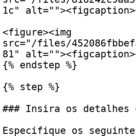
1c" alt=""><figcaption>
<figure><img 
src="/files/452086fbbef
81" alt=""><figcaption>
{% endstep %}

{% step %}

### Insira os detalhes 
Especifique os seguinte