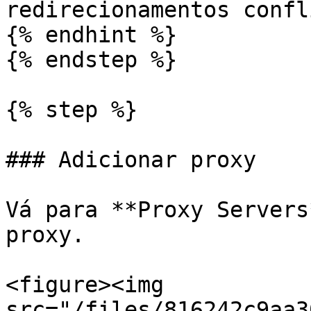
redirecionamentos confl
{% endhint %}

{% endstep %}

{% step %}

### Adicionar proxy

Vá para **Proxy Servers
proxy.

<figure><img 
src="/files/816242c9aa3