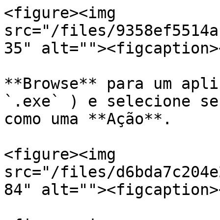
<figure><img 
src="/files/9358ef5514a
35" alt=""><figcaption>
**Browse** para um apli
`.exe` ) e selecione se
como uma **Ação**.

<figure><img 
src="/files/d6bda7c204e
84" alt=""><figcaption>