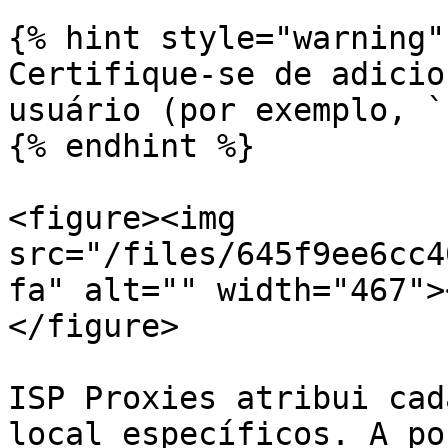
{% hint style="warning" 
Certifique-se de adicio
usuário (por exemplo, `
{% endhint %}

<figure><img 
src="/files/645f9ee6cc4
fa" alt="" width="467">
</figure>

ISP Proxies atribui cad
local específicos. A po