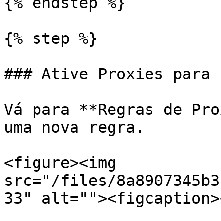
{% endstep %}

{% step %}

### Ative Proxies para 
Vá para **Regras de Pro
uma nova regra.

<figure><img 
src="/files/8a8907345b3
33" alt=""><figcaption>