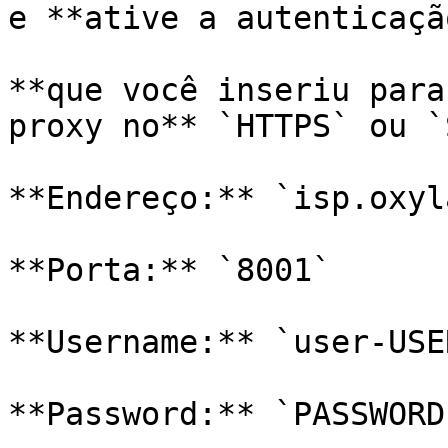
e **ative a autenticação
**que você inseriu para
proxy no** `HTTPS` ou `
**Endereço:** `isp.oxyl
**Porta:** `8001`

**Username:** `user-USE
**Password:** `PASSWORD`