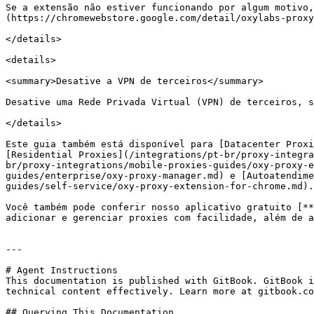
Se a extensão não estiver funcionando por algum motivo,
(https://chromewebstore.google.com/detail/oxylabs-proxy
</details>

<details>

<summary>Desative a VPN de terceiros</summary>

Desative uma Rede Privada Virtual (VPN) de terceiros, s
</details>

Este guia também está disponível para [Datacenter Proxi
[Residential Proxies](/integrations/pt-br/proxy-integra
br/proxy-integrations/mobile-proxies-guides/oxy-proxy-e
guides/enterprise/oxy-proxy-manager.md) e [Autoatendime
guides/self-service/oxy-proxy-extension-for-chrome.md).

Você também pode conferir nosso aplicativo gratuito [**
adicionar e gerenciar proxies com facilidade, além de a
---

# Agent Instructions

This documentation is published with GitBook. GitBook i
technical content effectively. Learn more at gitbook.co
## Querying This Documentation
