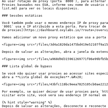
Ao usar rotação de proxy (porta `8000`), para alternar 
Proxies baseados nos EUA, informe seu nome de usuário c
list.md) para ver os locais disponíveis.

### Sessões estáticas

Você também pode usar o mesmo endereço IP de proxy para
`8001` usa o IP atribuído a esta porta. Para trocar de 
de proxies](https://dashboard.oxylabs.io/?route=/overvi
Vamos adicionar um novo proxy estático que usa a porta 
<figure><img src="/files/3d4a1820da1475bd419e52107f9a15
Depois de salvar as alterações, abra a janela da extens
<figure><img src="/files/a968d9d315961269771f06e99bfb5b
### Lista global de bypass

Se você não quiser usar proxies ao acessar sites especí
abra a **Lista global de exceções**.&#x20;

<figure><img src="/files/43bfc118bc9eea7825105cb0ae2212
Por exemplo, se quiser deixar de usar proxies para `htt
visitar este site, você verá seu endereço IP normal em 
{% hint style="warning" %}

Depois de salvar as alterações, desconecte e reconecte 