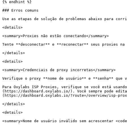
{% endhint %}

### Erros comuns

Use as etapas de solução de problemas abaixo para corri
<details>

<summary>Proxies não estão conectando</summary>

Tente **desconectar** e **reconectar** seus proxies na 
</details>

<details>

<summary>Credenciais de proxy incorretas</summary>

Verifique o proxy **nome de usuário** e **senha** que v
Para Oxylabs ISP Proxies, verifique se você está usando
(https://dashboard.oxylabs.io/). Você sempre pode edita
(https://dashboard.oxylabs.io/?route=/overview/isp-prox
</details>

<details>

<summary>Nome de usuário inválido sem acrescentar <code