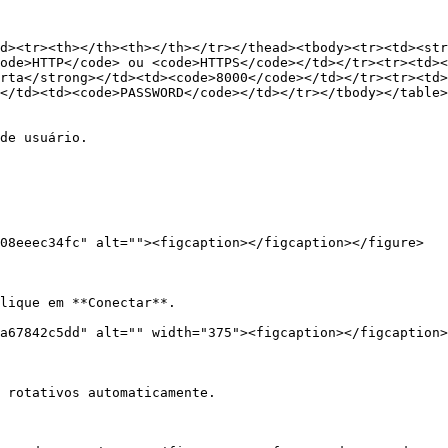
d><tr><th></th><th></th></tr></thead><tbody><tr><td><str
ode>HTTP</code> ou <code>HTTPS</code></td></tr><tr><td><
rta</strong></td><td><code>8000</code></td></tr><tr><td
</td><td><code>PASSWORD</code></td></tr></tbody></table>

de usuário.

08eeec34fc" alt=""><figcaption></figcaption></figure>

lique em **Conectar**.

a67842c5dd" alt="" width="375"><figcaption></figcaption>
 rotativos automaticamente.
