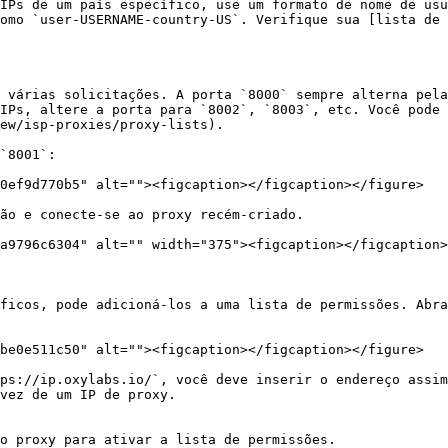
IPs de um país específico, use um formato de nome de usu
omo `user-USERNAME-country-US`. Verifique sua [lista de 
 várias solicitações. A porta `8000` sempre alterna pela
IPs, altere a porta para `8002`, `8003`, etc. Você pode 
ew/isp-proxies/proxy-lists).

`8001`:

0ef9d770b5" alt=""><figcaption></figcaption></figure>

ão e conecte-se ao proxy recém-criado.

a9796c6304" alt="" width="375"><figcaption></figcaption>
ficos, pode adicioná-los a uma lista de permissões. Abra
be0e511c50" alt=""><figcaption></figcaption></figure>

ps://ip.oxylabs.io/`, você deve inserir o endereço assim
vez de um IP de proxy.

o proxy para ativar a lista de permissões.
