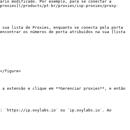
ário modificado. Por exemplo, para se conectar a 
proxies](/products/pt-br/proxies/isp-proxies/proxy-
 sua lista de Proxies, enquanto se conecta pela porta 
encontrar os números de porta atribuídos na sua [lista 
</figure>

 a extensão e clique em **Gerenciar proxies**, e então 
: `https://ip.oxylabs.io` ou `ip.oxylabs.io`. Ao 