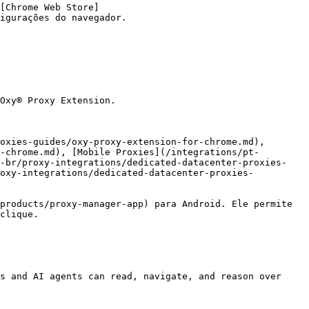
[Chrome Web Store]
igurações do navegador.

Oxy® Proxy Extension.

oxies-guides/oxy-proxy-extension-for-chrome.md), 
-chrome.md), [Mobile Proxies](/integrations/pt-
t-br/proxy-integrations/dedicated-datacenter-proxies-
roxy-integrations/dedicated-datacenter-proxies-
products/proxy-manager-app) para Android. Ele permite 
clique.

s and AI agents can read, navigate, and reason over 