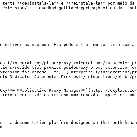
 tente **desinstalá-la** e **reinstalá-la** por meio da 
-extension/infajoaodhhdogakhloedbppcbeajhoo) ou das conf
e estiver usando uma. Ela pode entrar em conflito com a 
es](/integrations/pt-br/proxy-integrations/datacenter-pr
tions/residential-proxies-guides/oxy-proxy-extension-for
xtension-for-chrome-1.md), [Enterprise](/integrations/p
nto Dedicated Datacenter Proxies](/integrations/pt-br/p
Oxy**® **aplicativo Proxy Manager**](https://oxylabs.io/
lternar entre vários IPs com uma conexão simples com um 
s the documentation platform designed so that both human
m.
