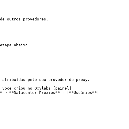
de outros provedores.

etapa abaixo.

 atribuídas pelo seu provedor de proxy.

 você criou no Oxylabs [painel]
* → **Datacenter Proxies** → [**Usuários**]