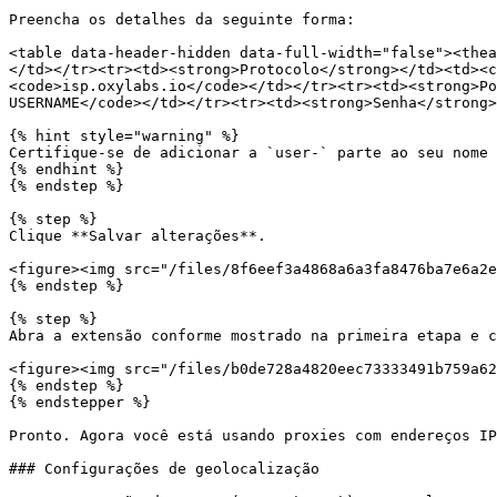
Preencha os detalhes da seguinte forma:

<table data-header-hidden data-full-width="false"><thea
</td></tr><tr><td><strong>Protocolo</strong></td><td><c
<code>isp.oxylabs.io</code></td></tr><tr><td><strong>Po
USERNAME</code></td></tr><tr><td><strong>Senha</strong>
{% hint style="warning" %}

Certifique-se de adicionar a `user-` parte ao seu nome 
{% endhint %}

{% endstep %}

{% step %}

Clique **Salvar alterações**.

<figure><img src="/files/8f6eef3a4868a6a3fa8476ba7e6a2e
{% endstep %}

{% step %}

Abra a extensão conforme mostrado na primeira etapa e c
<figure><img src="/files/b0de728a4820eec73333491b759a62
{% endstep %}

{% endstepper %}

Pronto. Agora você está usando proxies com endereços IP
### Configurações de geolocalização
