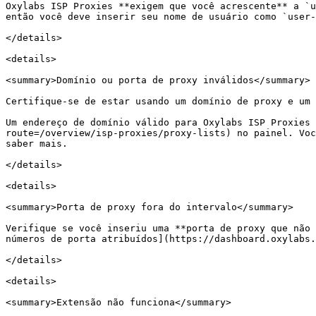
Oxylabs ISP Proxies **exigem que você acrescente** a `u
então você deve inserir seu nome de usuário como `user-
</details>

<details>

<summary>Domínio ou porta de proxy inválidos</summary>

Certifique-se de estar usando um domínio de proxy e um 
Um endereço de domínio válido para Oxylabs ISP Proxies 
route=/overview/isp-proxies/proxy-lists) no painel. Voc
saber mais.

</details>

<details>

<summary>Porta de proxy fora do intervalo</summary>

Verifique se você inseriu uma **porta de proxy que não 
números de porta atribuídos](https://dashboard.oxylabs.
</details>

<details>

<summary>Extensão não funciona</summary>
