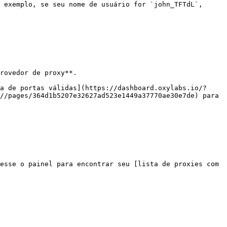
 exemplo, se seu nome de usuário for `john_TFTdL`, 
rovedor de proxy**.

a de portas válidas](https://dashboard.oxylabs.io/?
//pages/364d1b5207e32627ad523e1449a37770ae30e7de) para 
esse o painel para encontrar seu [lista de proxies com 