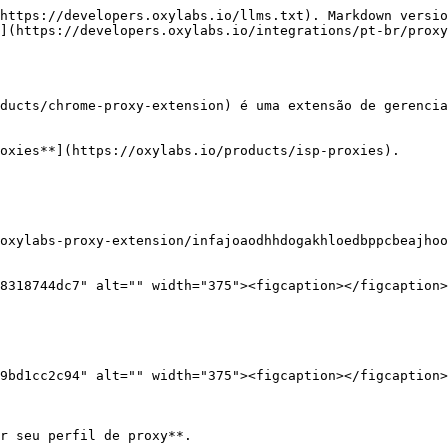
https://developers.oxylabs.io/llms.txt). Markdown versio
](https://developers.oxylabs.io/integrations/pt-br/proxy
ducts/chrome-proxy-extension) é uma extensão de gerencia
oxies**](https://oxylabs.io/products/isp-proxies).

oxylabs-proxy-extension/infajoaodhhdogakhloedbppcbeajhoo
8318744dc7" alt="" width="375"><figcaption></figcaption>
9bd1cc2c94" alt="" width="375"><figcaption></figcaption>
r seu perfil de proxy**.
