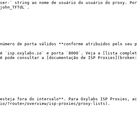
ser-` string ao nome de usuário do usuário do proxy. Por
john_TFTdL`.

número de porta válidos **conforme atribuídos pelo seu p
é `isp.oxylabs.io` e porta `8000`. Veja a [lista complet
ê pode consultar a [documentação de ISP Proxies](broken:
esteja fora do intervalo**. Para Oxylabs ISP Proxies, ac
io/?route=/overview/isp-proxies/proxy-lists).
