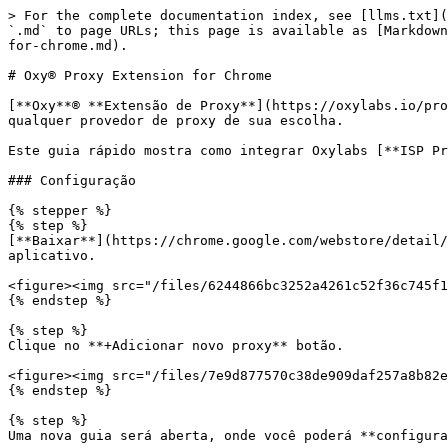
> For the complete documentation index, see [llms.txt](
`.md` to page URLs; this page is available as [Markdown
for-chrome.md).

# Oxy® Proxy Extension for Chrome

[**Oxy**® **Extensão de Proxy**](https://oxylabs.io/pro
qualquer provedor de proxy de sua escolha.​

Este guia rápido mostra como integrar Oxylabs [**ISP Pr
### Configuração

{% stepper %}

{% step %}

[**Baixar**](https://chrome.google.com/webstore/detail/
aplicativo.

<figure><img src="/files/6244866bc3252a4261c52f36c745f1
{% endstep %}

{% step %}

Clique no **+Adicionar novo proxy** botão.

<figure><img src="/files/7e9d877570c38de909daf257a8b82e
{% endstep %}

{% step %}

Uma nova guia será aberta, onde você poderá **configura