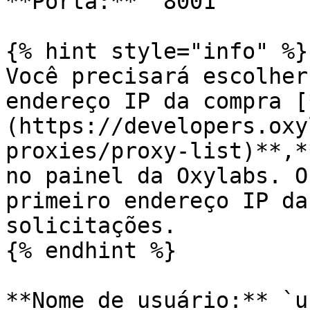
**Porta:** `8001`

{% hint style="info" %}

Você precisará escolher
endereço IP da compra [
(https://developers.oxy
proxies/proxy-list)**,*
no painel da Oxylabs. O
primeiro endereço IP da
solicitações.

{% endhint %}

**Nome de usuário:** `u