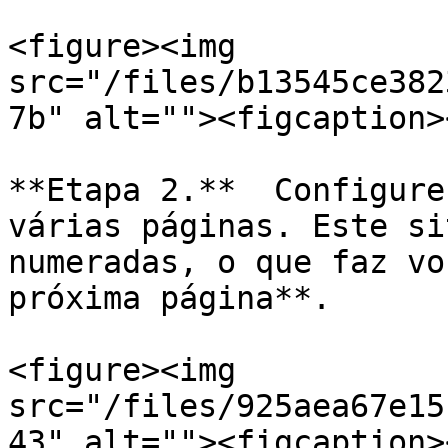
<figure><img 
src="/files/b13545ce382
7b" alt=""><figcaption>
**Etapa 2.**  Configure
várias páginas. Este si
numeradas, o que faz vo
próxima página**.

<figure><img 
src="/files/925aea67e15
43" alt=""><figcaption>