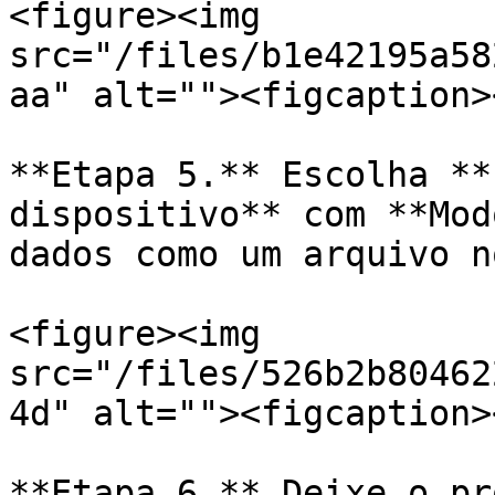
<figure><img 
src="/files/b1e42195a58
aa" alt=""><figcaption>
**Etapa 5.** Escolha **
dispositivo** com **Mod
dados como um arquivo n
<figure><img 
src="/files/526b2b80462
4d" alt=""><figcaption>
**Etapa 6.** Deixe o pr