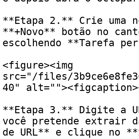
**Etapa 2.** Crie uma n
**+Novo** botão no cant
escolhendo **Tarefa per
<figure><img 
src="/files/3b9ce6e8fe3
40" alt=""><figcaption>
**Etapa 3.** Digite a U
você pretende extrair d
de URL** e clique no **