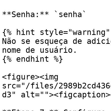
**Senha:** `senha`

{% hint style="warning" 
Não se esqueça de adici
nome de usuário.

{% endhint %}

<figure><img 
src="/files/2989b2cd436
d3" alt=""><figcaption>