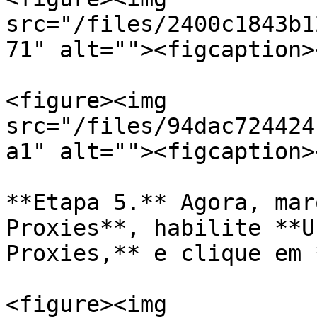
src="/files/2400c1843b1
71" alt=""><figcaption>
<figure><img 
src="/files/94dac724424
a1" alt=""><figcaption>
**Etapa 5.** Agora, mar
Proxies**, habilite **U
Proxies,** e clique em 
<figure><img 