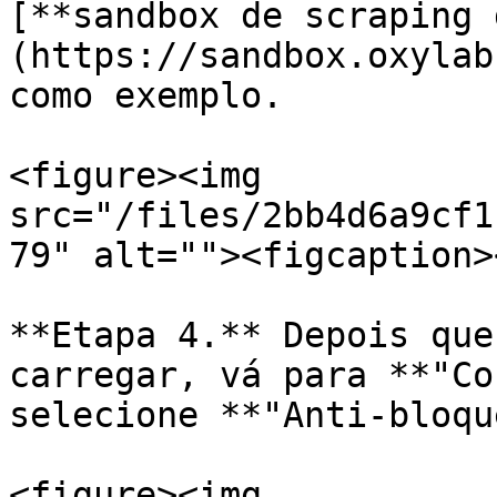
[**sandbox de scraping 
(https://sandbox.oxylab
como exemplo.

<figure><img 
src="/files/2bb4d6a9cf1
79" alt=""><figcaption>
**Etapa 4.** Depois que
carregar, vá para **"Co
selecione **"Anti-bloqu
<figure><img 