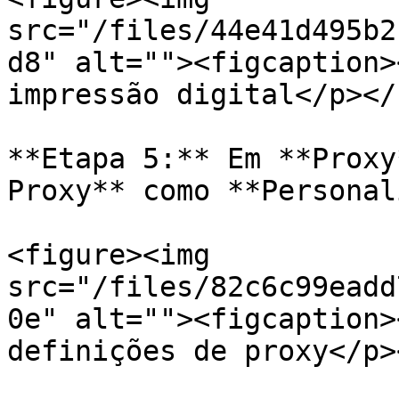
src="/files/44e41d495b2
d8" alt=""><figcaption>
impressão digital</p></
**Etapa 5:** Em **Proxy
Proxy** como **Personal
<figure><img 
src="/files/82c6c99eadd
0e" alt=""><figcaption>
definições de proxy</p>