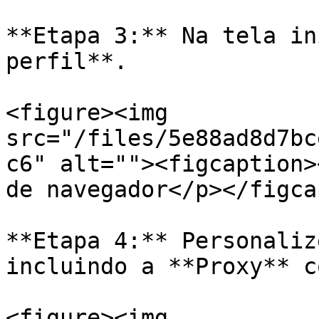
**Etapa 3:** Na tela in
perfil**.

<figure><img 
src="/files/5e88ad8d7bc
c6" alt=""><figcaption>
de navegador</p></figca
**Etapa 4:** Personaliz
incluindo a **Proxy** c
<figure><img 