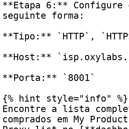
**Etapa 6:** Configure 
seguinte forma:

**Tipo:** `HTTP`, `HTTP
**Host:** `isp.oxylabs.i
**Porta:** `8001`

{% hint style="info" %}

Encontre a lista comple
comprados em My Product