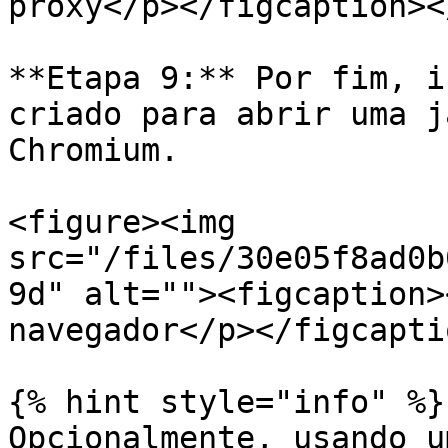
proxy</p></figcaption><
**Etapa 9:** Por fim, i
criado para abrir uma j
Chromium.

<figure><img 
src="/files/30e05f8ad0b
9d" alt=""><figcaption>
navegador</p></figcapti
{% hint style="info" %}

Opcionalmente, usando u