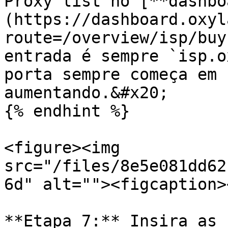
Proxy list no [**dashbo
(https://dashboard.oxyl
route=/overview/isp/buy
entrada é sempre `isp.o
porta sempre começa em 
aumentando.&#x20;

{% endhint %}

<figure><img 
src="/files/8e5e081dd62
6d" alt=""><figcaption>
**Etapa 7:** Insira as 