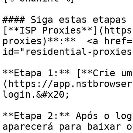
#### Siga estas etapas 
[**ISP Proxies**](https
proxies)**:**  <a href=
id="residential-proxies
**Etapa 1:** [**Crie um
(https://app.nstbrowser
login.&#x20;

**Etapa 2:** Após o log
aparecerá para baixar o