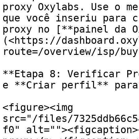
proxy Oxylabs. Use o me
que você inseriu para c
proxy no [**painel da O
(<https://dashboard.oxy
route=/overview/isp/buy
**Etapa 8: Verificar Pr
e **Criar perfil** para
<figure><img 
src="/files/7325ddb66c5
f0" alt=""><figcaption>