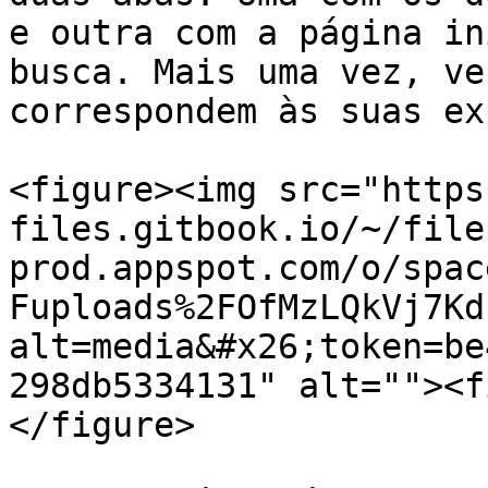
e outra com a página in
busca. Mais uma vez, ve
correspondem às suas ex
<figure><img src="https
files.gitbook.io/~/file
prod.appspot.com/o/spac
Fuploads%2FOfMzLQkVj7Kd
alt=media&#x26;token=be
298db5334131" alt=""><f
</figure>
