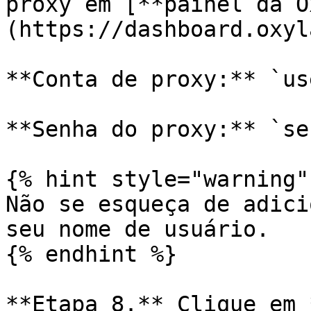
proxy em [**painel da O
(https://dashboard.oxyl
**Conta de proxy:** `us
**Senha do proxy:** `sen
{% hint style="warning" 
Não se esqueça de adici
seu nome de usuário.

{% endhint %}

**Etapa 8.** Clique em 