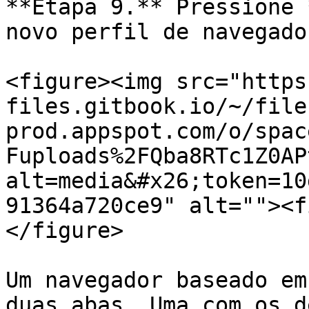
**Etapa 9.** Pressione 
novo perfil de navegador
<figure><img src="https
files.gitbook.io/~/file
prod.appspot.com/o/spac
Fuploads%2FQba8RTc1Z0AP
alt=media&#x26;token=10
91364a720ce9" alt=""><f
</figure>

Um navegador baseado em
duas abas. Uma com os d