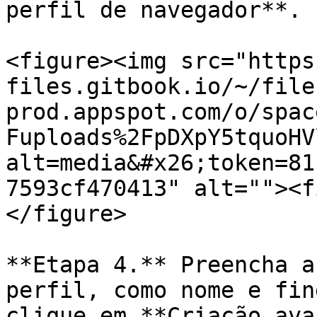
perfil de navegador**.

<figure><img src="https
files.gitbook.io/~/file
prod.appspot.com/o/spac
Fuploads%2FpDXpY5tquoHV
alt=media&#x26;token=81
7593cf470413" alt=""><f
</figure>

**Etapa 4.** Preencha a
perfil, como nome e fin
clique em **Criação ava