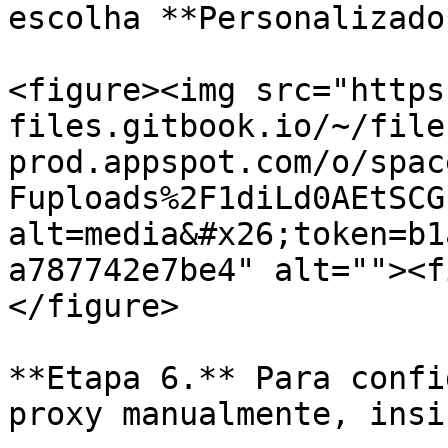
escolha **Personalizado*
<figure><img src="https
files.gitbook.io/~/file
prod.appspot.com/o/spac
Fuploads%2F1diLd0AEtSCG
alt=media&#x26;token=b1
a787742e7be4" alt=""><f
</figure>

**Etapa 6.** Para confi
proxy manualmente, insi