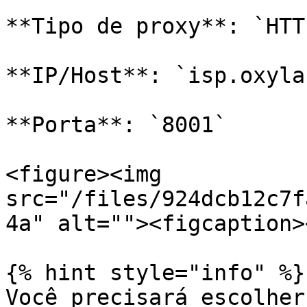
**Tipo de proxy**: `HTT
**IP/Host**: `isp.oxyla
**Porta**: `8001`

<figure><img 
src="/files/924dcb12c7f
4a" alt=""><figcaption>
{% hint style="info" %}

Você precisará escolher