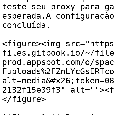
teste seu proxy para ga
esperada.A configuração
concluída.

<figure><img src="https
files.gitbook.io/~/file
prod.appspot.com/o/spac
Fuploads%2FZnLYcGsERTco
alt=media&#x26;token=08
2132f15e39f3" alt=""><f
</figure>
