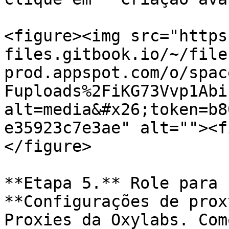
<figure><img src="https
files.gitbook.io/~/file
prod.appspot.com/o/spac
Fuploads%2FiKG73Vvp1Abi
alt=media&#x26;token=b8
e35923c7e3ae" alt=""><f
</figure>

**Etapa 5.** Role para 
**Configurações de prox
Proxies da Oxylabs. Com