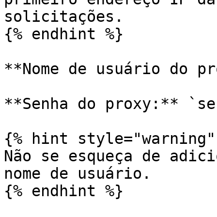
solicitações.

{% endhint %}

**Nome de usuário do pr
**Senha do proxy:** `se
{% hint style="warning" 
Não se esqueça de adici
nome de usuário.

{% endhint %}
