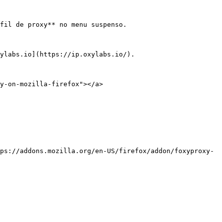
fil de proxy** no menu suspenso.

ylabs.io](https://ip.oxylabs.io/).

y-on-mozilla-firefox"></a>

ps://addons.mozilla.org/en-US/firefox/addon/foxyproxy-