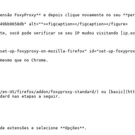
ensão FoxyProxy** e depois clique novamente no seu **per
49bb0658db" alt=""><figcaption></figcaption></figure>

te, você pode verificar se seu IP mudou visitando [ip.ox
set-up-foxyproxy-on-mozilla-firefox" id="set-up-foxyprox
mesmo que no Chrome.

/en-US/firefox/addon/foxyproxy-standard/) ou [basic](htt
dard nas etapas a seguir.

de extensões e selecione **Opções**.
