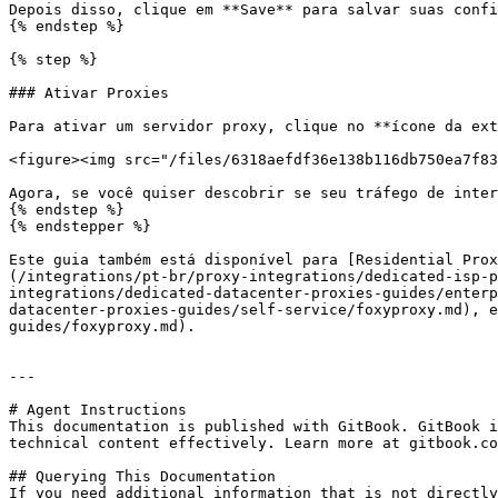
Depois disso, clique em **Save** para salvar suas confi
{% endstep %}

{% step %}

### Ativar Proxies

Para ativar um servidor proxy, clique no **ícone da ext
<figure><img src="/files/6318aefdf36e138b116db750ea7f83
Agora, se você quiser descobrir se seu tráfego de inter
{% endstep %}

{% endstepper %}

Este guia também está disponível para [Residential Prox
(/integrations/pt-br/proxy-integrations/dedicated-isp-p
integrations/dedicated-datacenter-proxies-guides/enterp
datacenter-proxies-guides/self-service/foxyproxy.md), e
guides/foxyproxy.md).

---

# Agent Instructions

This documentation is published with GitBook. GitBook i
technical content effectively. Learn more at gitbook.co
## Querying This Documentation

If you need additional information that is not directly