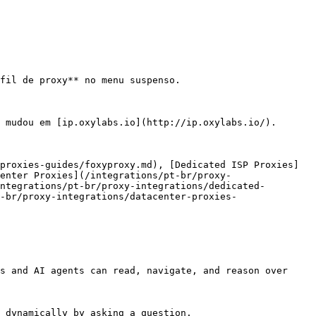
fil de proxy** no menu suspenso.

 mudou em [ip.oxylabs.io](http://ip.oxylabs.io/).

proxies-guides/foxyproxy.md), [Dedicated ISP Proxies]
enter Proxies](/integrations/pt-br/proxy-
ntegrations/pt-br/proxy-integrations/dedicated-
-br/proxy-integrations/datacenter-proxies-
s and AI agents can read, navigate, and reason over 
 dynamically by asking a question.
