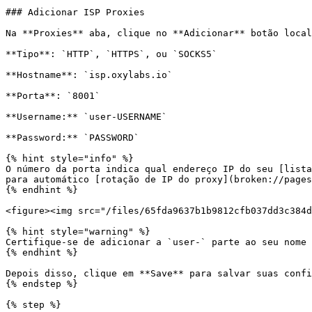
### Adicionar ISP Proxies

Na **Proxies** aba, clique no **Adicionar** botão local
**Tipo**: `HTTP`, `HTTPS`, ou `SOCKS5`

**Hostname**: `isp.oxylabs.io`

**Porta**: `8001`

**Username:** `user-USERNAME`

**Password:** `PASSWORD`

{% hint style="info" %}

O número da porta indica qual endereço IP do seu [lista
para automático [rotação de IP do proxy](broken://pages
{% endhint %}

<figure><img src="/files/65fda9637b1b9812cfb037dd3c384d
{% hint style="warning" %}

Certifique-se de adicionar a `user-` parte ao seu nome 
{% endhint %}

Depois disso, clique em **Save** para salvar suas confi
{% endstep %}

{% step %}
