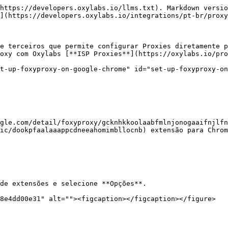
https://developers.oxylabs.io/llms.txt). Markdown versio
](https://developers.oxylabs.io/integrations/pt-br/proxy
e terceiros que permite configurar Proxies diretamente p
oxy com Oxylabs [**ISP Proxies**](https://oxylabs.io/pro
t-up-foxyproxy-on-google-chrome" id="set-up-foxyproxy-on
gle.com/detail/foxyproxy/gcknhkkoolaabfmlnjonogaaifnjlfn
ic/dookpfaalaaappcdneeahomimbllocnb) extensão para Chrom
de extensões e selecione **Opções**.

8e4dd00e31" alt=""><figcaption></figcaption></figure>
