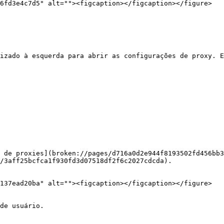
6fd3e4c7d5" alt=""><figcaption></figcaption></figure>

izado à esquerda para abrir as configurações de proxy. E
 de proxies](broken://pages/d716a0d2e944f8193502fd456bb3
/3aff25bcfca1f930fd3d07518df2f6c2027cdcda).

137ead20ba" alt=""><figcaption></figcaption></figure>

de usuário.
