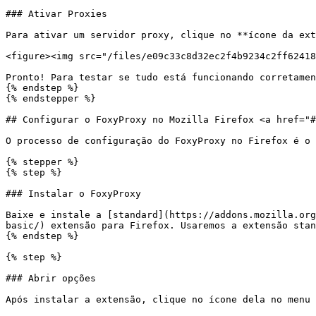
### Ativar Proxies

Para ativar um servidor proxy, clique no **ícone da ext
<figure><img src="/files/e09c33c8d32ec2f4b9234c2ff62418
Pronto! Para testar se tudo está funcionando corretamen
{% endstep %}

{% endstepper %}

## Configurar o FoxyProxy no Mozilla Firefox <a href="#
O processo de configuração do FoxyProxy no Firefox é o 
{% stepper %}

{% step %}

### Instalar o FoxyProxy

Baixe e instale a [standard](https://addons.mozilla.org
basic/) extensão para Firefox. Usaremos a extensão stan
{% endstep %}

{% step %}

### Abrir opções

Após instalar a extensão, clique no ícone dela no menu 