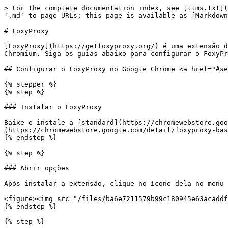
> For the complete documentation index, see [llms.txt](
`.md` to page URLs; this page is available as [Markdown
# FoxyProxy

[FoxyProxy](https://getfoxyproxy.org/) é uma extensão d
Chromium. Siga os guias abaixo para configurar o FoxyPr
## Configurar o FoxyProxy no Google Chrome <a href="#se
{% stepper %}

{% step %}

### Instalar o FoxyProxy

Baixe e instale a [standard](https://chromewebstore.goo
(https://chromewebstore.google.com/detail/foxyproxy-bas
{% endstep %}

{% step %}

### Abrir opções

Após instalar a extensão, clique no ícone dela no menu 
<figure><img src="/files/ba6e7211579b99c180945e63acaddf
{% endstep %}

{% step %}
