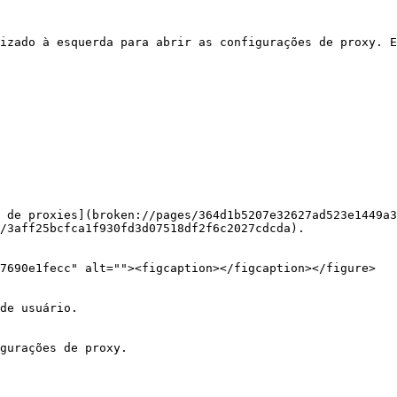
izado à esquerda para abrir as configurações de proxy. E
 de proxies](broken://pages/364d1b5207e32627ad523e1449a3
/3aff25bcfca1f930fd3d07518df2f6c2027cdcda).

7690e1fecc" alt=""><figcaption></figcaption></figure>

de usuário.

gurações de proxy.
