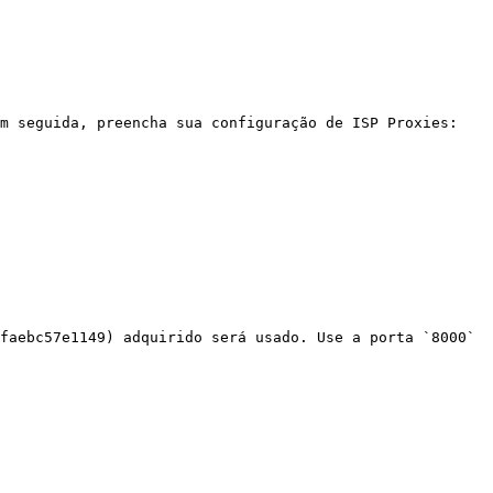
m seguida, preencha sua configuração de ISP Proxies:

faebc57e1149) adquirido será usado. Use a porta `8000` 