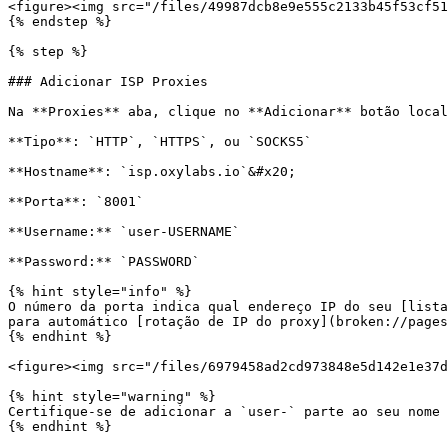
<figure><img src="/files/49987dcb8e9e555c2133b45f53cf51
{% endstep %}

{% step %}

### Adicionar ISP Proxies

Na **Proxies** aba, clique no **Adicionar** botão local
**Tipo**: `HTTP`, `HTTPS`, ou `SOCKS5`

**Hostname**: `isp.oxylabs.io`&#x20;

**Porta**: `8001`

**Username:** `user-USERNAME`

**Password:** `PASSWORD`

{% hint style="info" %}

O número da porta indica qual endereço IP do seu [lista
para automático [rotação de IP do proxy](broken://pages
{% endhint %}

<figure><img src="/files/6979458ad2cd973848e5d142e1e37d
{% hint style="warning" %}

Certifique-se de adicionar a `user-` parte ao seu nome 
{% endhint %}
