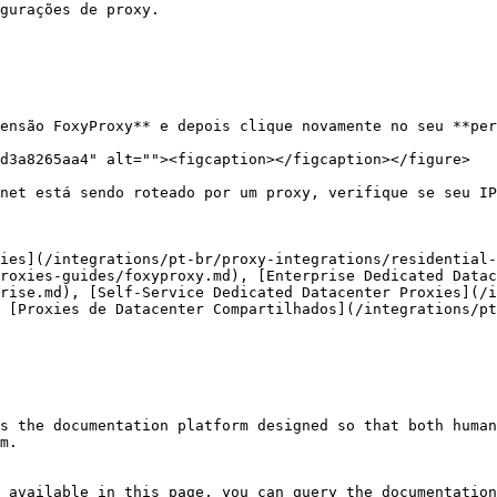
gurações de proxy.

ensão FoxyProxy** e depois clique novamente no seu **per
d3a8265aa4" alt=""><figcaption></figcaption></figure>

net está sendo roteado por um proxy, verifique se seu IP
ies](/integrations/pt-br/proxy-integrations/residential-
roxies-guides/foxyproxy.md), [Enterprise Dedicated Datac
rise.md), [Self-Service Dedicated Datacenter Proxies](/i
 [Proxies de Datacenter Compartilhados](/integrations/pt
s the documentation platform designed so that both human
m.

 available in this page, you can query the documentation