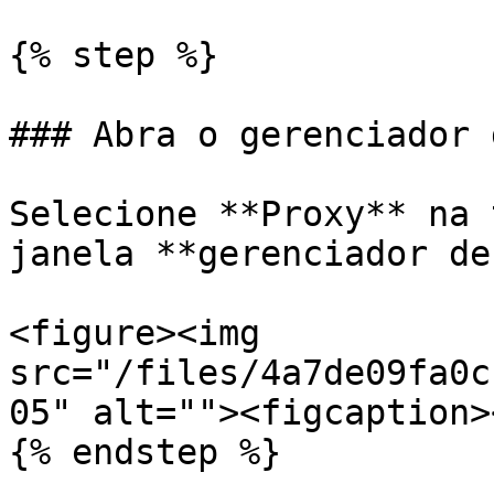
{% step %}

### Abra o gerenciador 
Selecione **Proxy** na 
janela **gerenciador de
<figure><img 
src="/files/4a7de09fa0c
05" alt=""><figcaption>
{% endstep %}
