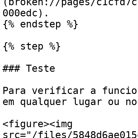
(broken://pages/c1cfd7c
000edc).

{% endstep %}

{% step %}

### Teste

Para verificar a funcio
em qualquer lugar ou no
<figure><img 
src="/files/5848d6ae015