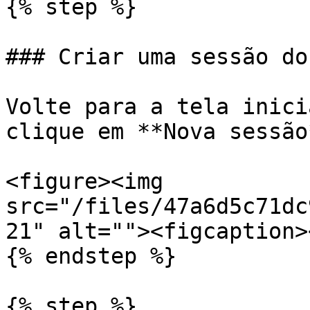
{% step %}

### Criar uma sessão do
Volte para a tela inici
clique em **Nova sessão*
<figure><img 
src="/files/47a6d5c71dc
21" alt=""><figcaption>
{% endstep %}

{% step %}
