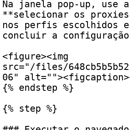
Na janela pop-up, use a
**selecionar os proxies
nos perfis escolhidos e
concluir a configuração
<figure><img 
src="/files/648cb5b5b52
06" alt=""><figcaption>
{% endstep %}

{% step %}

### Executar o navegador