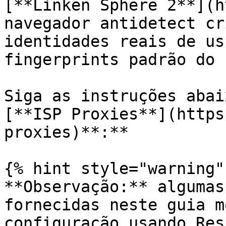
[**Linken Sphere 2**](h
navegador antidetect cr
identidades reais de us
fingerprints padrão do 
Siga as instruções abai
[**ISP Proxies**](https
proxies)**:**

{% hint style="warning" 
**Observação:** algumas
fornecidas neste guia m
configuração usando Res