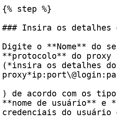
{% step %}

### Insira os detalhes 
Digite o **Nome** do se
**protocolo** do proxy 
(*insira os detalhes do 
proxy*ip:port\@login:pas
) de acordo com os tipo
**nome de usuário** e *
credenciais do usuário 