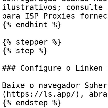
ilustrativos; consulte 
para ISP Proxies fornec
{% endhint %}

{% stepper %}

{% step %}

### Configure o Linken 
Baixe o navegador Spher
(https://ls.app/), abra
{% endstep %}
