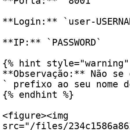
**Porta:** `8001`

**Login:** `user-USERNAM
**IP:** `PASSWORD`

{% hint style="warning" 
**Observação:** Não se 
` prefixo ao seu nome d
{% endhint %}

<figure><img 
src="/files/234c1586a86