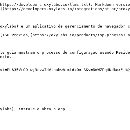
https://developers.oxylabs.io/llms.txt). Markdown versio
](https://developers.oxylabs.io/integrations/pt-br/proxy
oxylabs) é um aplicativo de gerenciamento de navegador c
[ISP Proxies](https://oxylabs.io/products/isp-proxies) n
te guia mostram o processo de configuração usando Reside
exto.

st=PL635Vr00fwj9cvwIdVlnabwhtmfdx0x_S&v=NmWZPqHNdko>" %}

ylabs), instale e abra o app.
