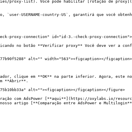
ies/proxy-list). Você pode habilitar [rotação de proxy](
o, `user-USERNAME-country-US`, garantirá que você obtenh
eck-proxy-connection" id="id-3.-check-proxy-connection">
icando no botão **Verificar proxy** Você deve ver a conf
77b90f5288" alt="" width="563"><figcaption></figcaption>
ador, clique em **OK** na parte inferior. Agora, este no
m **Abrir**.

75b10bb33a" alt=""><figcaption></figcaption></figure>

ração com AdsPower [**aqui**](https://oxylabs.io/resourc
nosso artigo [**Comparação entre AdsPower e Multilogin**