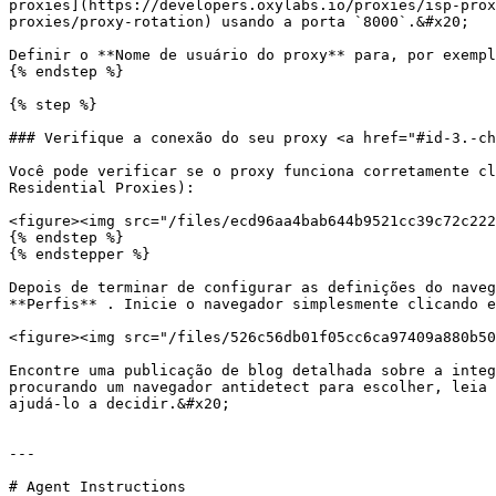
proxies](https://developers.oxylabs.io/proxies/isp-prox
proxies/proxy-rotation) usando a porta `8000`.&#x20;

Definir o **Nome de usuário do proxy** para, por exempl
{% endstep %}

{% step %}

### Verifique a conexão do seu proxy <a href="#id-3.-ch
Você pode verificar se o proxy funciona corretamente cl
Residential Proxies):

<figure><img src="/files/ecd96aa4bab644b9521cc39c72c222
{% endstep %}

{% endstepper %}

Depois de terminar de configurar as definições do naveg
**Perfis** . Inicie o navegador simplesmente clicando e
<figure><img src="/files/526c56db01f05cc6ca97409a880b50
Encontre uma publicação de blog detalhada sobre a integ
procurando um navegador antidetect para escolher, leia 
ajudá-lo a decidir.&#x20;

---

# Agent Instructions
