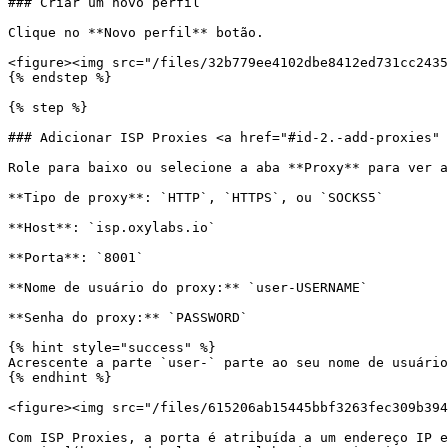
### Criar um novo perfil

Clique no **Novo perfil** botão.

<figure><img src="/files/32b779ee4102dbe8412ed731cc2435
{% endstep %}

{% step %}

### Adicionar ISP Proxies <a href="#id-2.-add-proxies" 
Role para baixo ou selecione a aba **Proxy** para ver a
**Tipo de proxy**: `HTTP`, `HTTPS`, ou `SOCKS5`

**Host**: `isp.oxylabs.io`

**Porta**: `8001`

**Nome de usuário do proxy:** `user-USERNAME`

**Senha do proxy:** `PASSWORD`

{% hint style="success" %}

Acrescente a parte `user-` parte ao seu nome de usuário
{% endhint %}

<figure><img src="/files/615206ab15445bbf3263fec309b394
Com ISP Proxies, a porta é atribuída a um endereço IP e