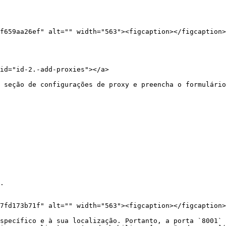
f659aa26ef" alt="" width="563"><figcaption></figcaption>
id="id-2.-add-proxies"></a>

 seção de configurações de proxy e preencha o formulário
.

7fd173b71f" alt="" width="563"><figcaption></figcaption>
specífico e à sua localização. Portanto, a porta `8001` 