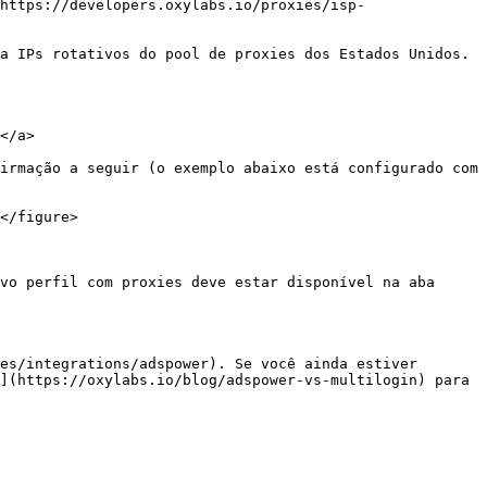
https://developers.oxylabs.io/proxies/isp-
a IPs rotativos do pool de proxies dos Estados Unidos.

</a>

irmação a seguir (o exemplo abaixo está configurado com 
</figure>

vo perfil com proxies deve estar disponível na aba 
es/integrations/adspower). Se você ainda estiver 
](https://oxylabs.io/blog/adspower-vs-multilogin) para 