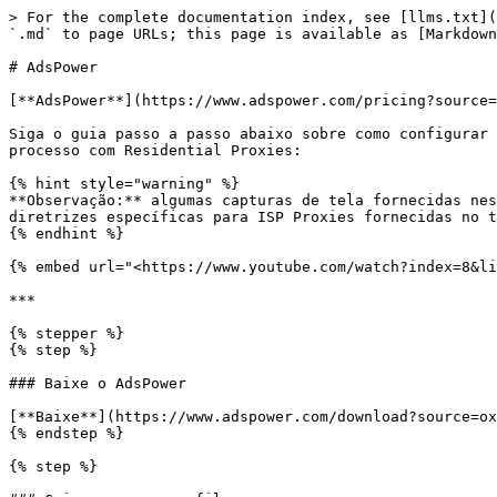
> For the complete documentation index, see [llms.txt](
`.md` to page URLs; this page is available as [Markdown
# AdsPower

[**AdsPower**](https://www.adspower.com/pricing?source=
Siga o guia passo a passo abaixo sobre como configurar 
processo com Residential Proxies:

{% hint style="warning" %}

**Observação:** algumas capturas de tela fornecidas nes
diretrizes específicas para ISP Proxies fornecidas no t
{% endhint %}

{% embed url="<https://www.youtube.com/watch?index=8&li
***

{% stepper %}

{% step %}

### Baixe o AdsPower

[**Baixe**](https://www.adspower.com/download?source=ox
{% endstep %}

{% step %}
